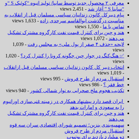
معرفی ۲ محصول جدید توسط سایپا/ تولید انبوه “کوئیک S “و
“ساینا S ” آغاز شد
- 2,451 views
پیام دبیرکل کانون زندانیان سیاسی مسلمان قبل از انقلاب به
مناسبت درگذشت ابوالقاسم سرحدی زاده
- 1,633 views
تماس با ما
- 1,550 views
هند و چین برای کنترل قیمت نفت کارگروه مشترک تشکیل
می‌دهند
- 1,072 views
لایحه «حذف ۴ صفر از پول ملی» به مجلس رفت
- 1,039
views
✅ هنگ‌کنگ در جوار چین چگونه کرونا را کنترل کرد؟
- 1,020
views
انتخاب دبیر کل کانون زندانیان سیاسی مسلمان قبل ازانقلاب
- 1,019 views
استقبال مردم از طرح فروش
- 995 views
خط فقر ؟
- 986 views
تکذیب هجوم ملخ صحرایی به نوار شمالی کشور
- 940 views
ایران قصد دارد پیشنهاد همکاری در زمینه غنی‌سازی اورانیوم
را به سعودی و امارات بدهد
هند و چین برای کنترل قیمت نفت کارگروه مشترک تشکیل
می‌دهند
سهمیه‌بندی بنزین؛ تصمیم شورای اقتصادی سران سه قوه
استقبال مردم از طرح فروش
دو میلیارد بازدید برای یوتیوب