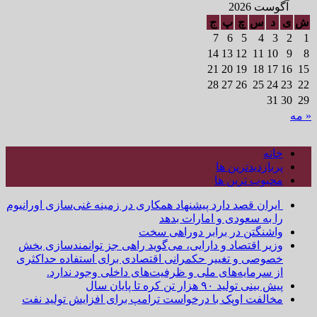
آگوست 2026
ش
ی
د
س
چ
پ
ج
7
6
5
4
3
2
1
14
13
12
11
10
9
8
21
20
19
18
17
16
15
28
27
26
25
24
23
22
31
30
29
« مه
خانه
پربازدیدترین ها
محبوب ترین ها
ایران قصد دارد پیشنهاد همکاری در زمینه غنی‌سازی اورانیوم
را به سعودی و امارات بدهد
واشنگتن در برابر دوراهی سخت
وزیر اقتصاد و دارایی، می‌گوید راهی جز توانمندسازی بخش
خصوصی و تغییر حکمرانی اقتصادی برای استفاده حداکثری
از سرمایه‌های ملی و ظرفیت‌های داخلی وجود ندارد.
پیش بینی تولید ۹۰ هزار تن کره تا پایان سال
مخالفت اوپک با درخواست ترامپ برای افزایش تولید نفت