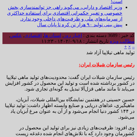
است!
وزیر اقتصاد و دارایی، می‌گوید راهی جز توانمندسازی بخش
خصوصی و تغییر حکمرانی اقتصادی برای استفاده حداکثری
از سرمایه‌های ملی و ظرفیت‌های داخلی وجود ندارد.
پیش بینی تولید ۹۰ هزار تن کره تا پایان سال
کد خبر : 3689
دسته بندی :
اخبار روز
,
استان ها
,
اقتصادی
,
عکس
,
مطالب ویژه
تاریخ انتشار : ۱۴۰۲/۰۹/۱۸ - ۱۱:۲۳
+
×
–
تولید ماهی تیلاپیا آزاد شد
رئیس سازمان شیلات ایران:
رئیس سازمان شیلات ایران گفت: محدودیت‌های تولید ماهی تیلاپیا
در کشور برداشته شده است و تولید این محصول در کشور افزایش
می‌یابد تا مانند ماهی قزل‌آلا تبدیل به گونه‌ای تجاری شود.
حسین حسینی در هفتمین نمایشگاه‌ بین‌المللی شیلات، آبزیان،
ماهیگیری، غذاهای دریایی و صنایع وابسته اظهار داشت: تولید تیلاپیا
در ۱۴۴ کشور دنیا انجام می‌شود و از آن به عنوان مرغ آبزیان یاد
می‌شود.
وی افزود: ظرفیت‌های زیادی نیز برای تولید این محصول در
کشورمان وجود دارد که با تلاش‌های انجام شده دغدغه زیست