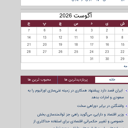
آگوست 2026
ش
ی
د
س
چ
پ
ج
7
6
5
4
3
2
1
14
13
12
11
10
9
8
21
20
19
18
17
16
15
28
27
26
25
24
23
22
31
30
29
مه
خانه
پربازدیدترین ها
محبوب ترین ها
ایران قصد دارد پیشنهاد همکاری در زمینه غنی‌سازی اورانیوم را به
سعودی و امارات بدهد
واشنگتن در برابر دوراهی سخت
وزیر اقتصاد و دارایی، می‌گوید راهی جز توانمندسازی بخش
خصوصی و تغییر حکمرانی اقتصادی برای استفاده حداکثری از