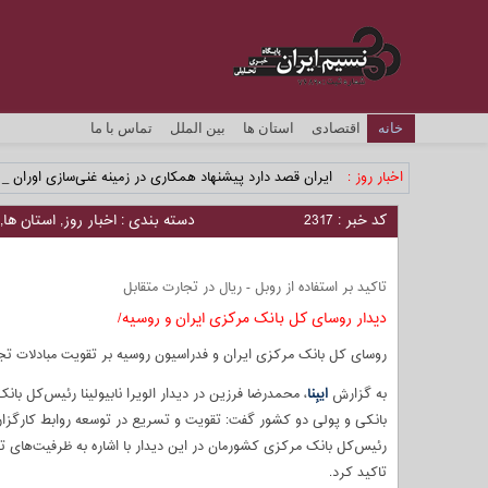
خانه
اقتصادی
استان ها
بین الملل
تماس با ما
اخبار روز :
ایران قصد دارد پیشنهاد همکاری در زمینه غنی‌سازی اورانیوم 
کد خبر : 2317
دسته بندی :
اخبار روز
,
استان ها
,
تاکید بر استفاده از روبل - ریال در تجارت متقابل
دیدار روسای کل بانک مرکزی ایران و روسیه/
روسای کل بانک مرکزی ایران و فدراسیون روسیه بر تقویت مبادلات تجا
به گزارش
ایبِنا
، محمدرضا فرزین در دیدار الویرا نابیولینا رئیس‌کل ب
بانکی و پولی دو کشور گفت: تقویت و تسریع در توسعه روابط کارگزاری
رئیس‌کل بانک مرکزی کشورمان در این دیدار با اشاره به ظرفیت‌های 
تاکید کرد.