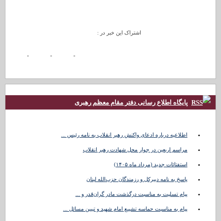
اشتراک این خبر در :
پایگاه اطلاع رسانی دفتر مقام معظم رهبری
اطلاعیه درباره ادعای واکنش رهبر انقلاب به نامه رئیس ...
مراسم اربعین در جوار محل شهادت رهبر انقلاب
استفتائات جدید (مرداد ماه ۱۴۰۵)
پاسخ به نامه دبیرکل و رزمندگان حزب‌الله لبنان
پیام تسلیت به مناسبت درگذشت مادر گران‌قدر و ...
پیام به مناسبت حماسه تشییع امام شهید و تبیین مسائل ...