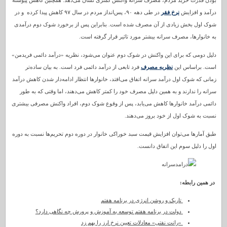
بودن قدرت خرید مردم، مصرف سرانه واکنش کمتری نشان می‌دهد. همچنین کاهش پیوسته
درآمد و افزایش
نرخ فقر
در طی دهه ۹۰، پس‌‌انداز مردم در سال ۹۷ کاهش پیدا کرده و در
شوک اول بخش زیادی از آن مصرف شده است. بنابراین پس از برخورد شوک دوم درآمدی
به خانوارها، مصرف سرانه بیشتر مورد تاثیر قرار گرفته است.
دلیل دومی که برای این واکنش در شوک دوم عنوان می‌شود، نظریه «درآمد دائمی فریدمن»
است. براساس این
نظریه مصرف
فرد تابعی از درآمد دائمی فرد است. به بیان ساده‌تر
زمانی که شوک اول درآمد سرانه اتفاق می‌افتد، خانوارها انتظار ادامه‌دار شدن کاهش درآمد
سرانه را ندارند و به همین دلیل مصرف خود را کمتر کاهش می‌دهند، اما وقتی که به طور
دائمی درآمد خانوارها کاهش می‌یابد، پس از وقوع شوک دوم، افراد واکنش مصرفی بیشتری
نسبت به شوک اول از خود بروز می‌دهند.
طبق آمارها می‌توان افزایش قیمت سبد خوراکی خانوار در دوره دوم تحریم‌ها نسبت به دوره
اول را دلیل سوم این اتفاق دانست.
در همین رابطه:
تاریک و روشن انرژی در برنامه هفتم
دولت در برنامه هفتم توسعه به آموزش و پرورش چه نگاهی دارد؟
«رانت نفتی» معادلات تعیین نرخ ارز را بهم زد