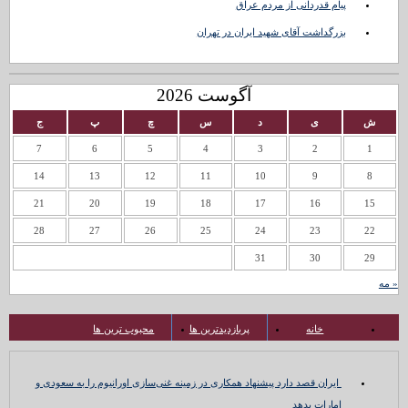
پیام قدردانی از مردم عراق
بزرگداشت آقای شهید ایران در تهران
آگوست 2026
ش
ی
د
س
چ
پ
ج
7
6
5
4
3
2
1
14
13
12
11
10
9
8
21
20
19
18
17
16
15
28
27
26
25
24
23
22
31
30
29
« مه
خانه
پربازدیدترین ها
محبوب ترین ها
ایران قصد دارد پیشنهاد همکاری در زمینه غنی‌سازی اورانیوم را به سعودی و
امارات بدهد