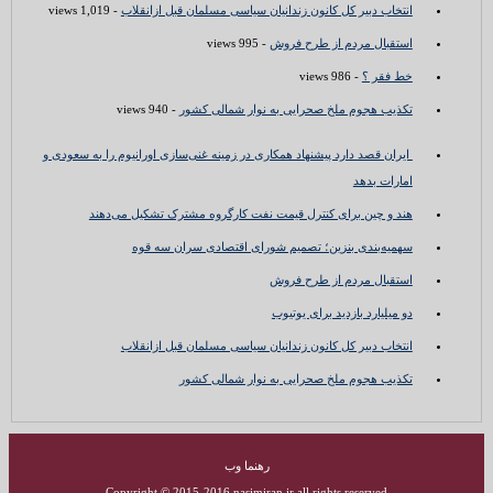
انتخاب دبیر کل کانون زندانیان سیاسی مسلمان قبل ازانقلاب
- 1,019 views
استقبال مردم از طرح فروش
- 995 views
خط فقر ؟
- 986 views
تکذیب هجوم ملخ صحرایی به نوار شمالی کشور
- 940 views
ایران قصد دارد پیشنهاد همکاری در زمینه غنی‌سازی اورانیوم را به سعودی و
امارات بدهد
هند و چین برای کنترل قیمت نفت کارگروه مشترک تشکیل می‌دهند
سهمیه‌بندی بنزین؛ تصمیم شورای اقتصادی سران سه قوه
استقبال مردم از طرح فروش
دو میلیارد بازدید برای یوتیوب
انتخاب دبیر کل کانون زندانیان سیاسی مسلمان قبل ازانقلاب
تکذیب هجوم ملخ صحرایی به نوار شمالی کشور
رهنما وب
Copyright © 2015-2016
nasimiran.ir
all rights reserved