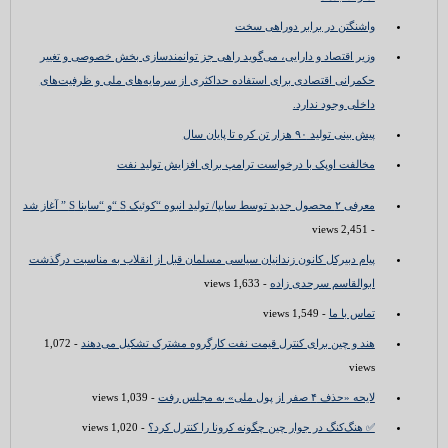
واشنگتن در برابر دوراهی سخت
وزیر اقتصاد و دارایی، می‌گوید راهی جز توانمندسازی بخش خصوصی و تغییر
حکمرانی اقتصادی برای استفاده حداکثری از سرمایه‌های ملی و ظرفیت‌های
داخلی وجود ندارد.
پیش بینی تولید ۹۰ هزار تن کره تا پایان سال
مخالفت اوپک با درخواست ترامپ برای افزایش تولید نفت
معرفی ۲ محصول جدید توسط سایپا/ تولید انبوه “کوئیک S “و “ساینا S ” آغاز شد
- 2,451 views
پیام دبیرکل کانون زندانیان سیاسی مسلمان قبل از انقلاب به مناسبت درگذشت
ابوالقاسم سرحدی زاده
- 1,633 views
تماس با ما
- 1,549 views
هند و چین برای کنترل قیمت نفت کارگروه مشترک تشکیل می‌دهند
- 1,072
views
لایحه «حذف ۴ صفر از پول ملی» به مجلس رفت
- 1,039 views
✅ هنگ‌کنگ در جوار چین چگونه کرونا را کنترل کرد؟
- 1,020 views