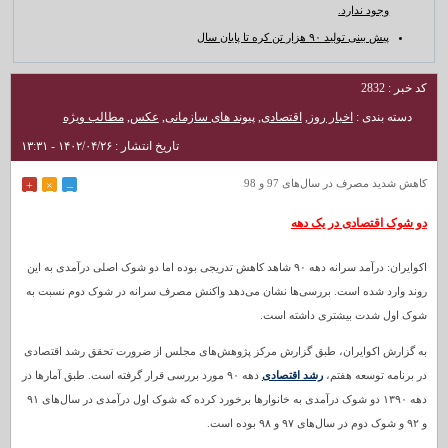
وجود ندارد.
پیش بینی تولید ۹۰ هزار تن کره تا پایان سال
کد خبر : 2832
دسته بندی :
اخبار روز
,
اقتصادی
,
پیوند های سازمانی
,
عکس
,
مطالب ویژه
تاریخ انتشار : ۱۴۰۲/۰۴/۲۶ - ۱۳:۳۱
کاهش شدید مصرف در سال‌های 97 و 98
+
×
–
دو شوک اقتصادی در یک دهه
اکوایران: درآمد سرانه دهه ۹۰ شاهد کاهش تدریجی بوده اما دو شوک اصلی درآمدی به این
روند وارد شده است. بررسی‌ها نشان می‌دهد واکنش مصرف سرانه در شوک دوم نسبت به
شوک اول شدت بیشتری داشته است.
به گزارش اکوایران، طبق گزارش مرکز پژوهش‌های مجلس از ضرورت تحقق رشد اقتصادی
در برنامه توسعه هفتم،
رشد اقتصادی
دهه ۹۰ مورد بررسی قرار گرفته است. طبق آمارها در
دهه ۱۳۹۰ دو شوک درآمدی به خانوارها برخورد کرده که شوک اول درآمدی در سال‌های ۹۱
و ۹۲ و شوک دوم در سال‌های ۹۷ و ۹۸ بوده است.