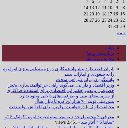
7
6
5
4
3
2
1
14
13
12
11
10
9
8
21
20
19
18
17
16
15
28
27
26
25
24
23
22
31
30
29
« مه
خانه
پربازدیدترین ها
محبوب ترین ها
ایران قصد دارد پیشنهاد همکاری در زمینه غنی‌سازی اورانیوم
را به سعودی و امارات بدهد
واشنگتن در برابر دوراهی سخت
وزیر اقتصاد و دارایی، می‌گوید راهی جز توانمندسازی بخش
خصوصی و تغییر حکمرانی اقتصادی برای استفاده حداکثری
از سرمایه‌های ملی و ظرفیت‌های داخلی وجود ندارد.
پیش بینی تولید ۹۰ هزار تن کره تا پایان سال
مخالفت اوپک با درخواست ترامپ برای افزایش تولید نفت
معرفی ۲ محصول جدید توسط سایپا/ تولید انبوه “کوئیک S “و
“ساینا S ” آغاز شد
- 2,451 views
پیام دبیرکل کانون زندانیان سیاسی مسلمان قبل از انقلاب به