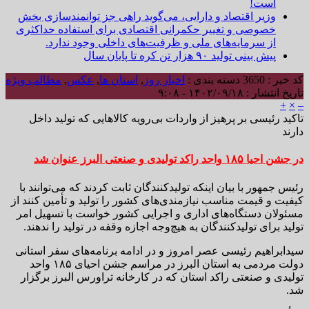
است!
وزیر اقتصاد و دارایی، می‌گوید راهی جز توانمندسازی بخش
خصوصی و تغییر حکمرانی اقتصادی برای استفاده حداکثری
از سرمایه‌های ملی و ظرفیت‌های داخلی وجود ندارد.
پیش بینی تولید ۹۰ هزار تن کره تا پایان سال
کد خبر : 3650
دسته بندی :
اخبار روز
,
استان ها
,
عکس
,
مطالب ویژه
تاریخ انتشار : ۱۴۰۲/۰۹/۱۸ - ۹:۰۸
+
×
–
تاکید رئیسی بر پرهیز از واردات بی‌رویه کالاهایی که تولید داخل
دارند
در جشن احیا ۱۸۵ واحد راکد تولیدی و صنعتی البرز عنوان شد
رئیس جمهور با بیان اینکه تولیدکنندگان ثابت کردند که می‌توانند با
کیفیت و قیمت مناسب نیازمندی‌های کشور را تولید و تأمین کنند از
مسئولان دستگاه‌های اداری و اجرایی کشور خواست با تسهیل امر
تولید برای تولیدکنندگان به هیچ‌وجه اجازه وقفه در تولید را ندهند.
سیدابراهیم رئیسی عصر امروز و در ادامه برنامه‌های سفر استانی
دولت مردمی به استان البرز در مراسم جشن احیای ۱۸۵ واحد
تولیدی و صنعتی راکد استان که در کارخانه تراورس البرز برگزار
شد.