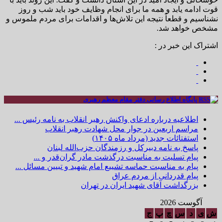
قوت ادامه یابد و همه ما برای انجام وظایف خود باید شب و روز
نشناسیم و قطعاً نتیجه این تلاش‌ها و اقدامات برای مردم ملموس و
مشخص خواهد شد.
اشتراک این خبر در :
پایگاه اطلاع رسانی دفتر مقام معظم رهبری
اطلاعیه درباره ادعای واکنش رهبر انقلاب به نامه رئیس ...
مراسم اربعین در جوار محل شهادت رهبر انقلاب
استفتائات جدید (مرداد ماه ۱۴۰۵)
پاسخ به نامه دبیرکل و رزمندگان حزب‌الله لبنان
پیام تسلیت به مناسبت درگذشت مادر گران‌قدر و ...
پیام به مناسبت حماسه تشییع امام شهید و تبیین مسائل ...
پیام قدردانی از مردم عراق
بزرگداشت آقای شهید ایران در تهران
آگوست 2026
ش
ی
د
س
چ
پ
ج