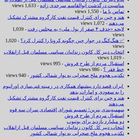
مناسبت درگذشت ابوالقاسم سرحدی زاده
- 1,633 views
تماس با ما
- 1,550 views
هند و چین برای کنترل قیمت نفت کارگروه مشترک تشکیل
می‌دهند
- 1,072 views
لایحه «حذف ۴ صفر از پول ملی» به مجلس رفت
- 1,039
views
✅ هنگ‌کنگ در جوار چین چگونه کرونا را کنترل کرد؟
- 1,020
views
انتخاب دبیر کل کانون زندانیان سیاسی مسلمان قبل ازانقلاب
- 1,019 views
استقبال مردم از طرح فروش
- 995 views
خط فقر ؟
- 986 views
تکذیب هجوم ملخ صحرایی به نوار شمالی کشور
- 940 views
ایران قصد دارد پیشنهاد همکاری در زمینه غنی‌سازی اورانیوم
را به سعودی و امارات بدهد
هند و چین برای کنترل قیمت نفت کارگروه مشترک تشکیل
می‌دهند
سهمیه‌بندی بنزین؛ تصمیم شورای اقتصادی سران سه قوه
استقبال مردم از طرح فروش
دو میلیارد بازدید برای یوتیوب
انتخاب دبیر کل کانون زندانیان سیاسی مسلمان قبل ازانقلاب
تکذیب هجوم ملخ صحرایی به نوار شمالی کشور