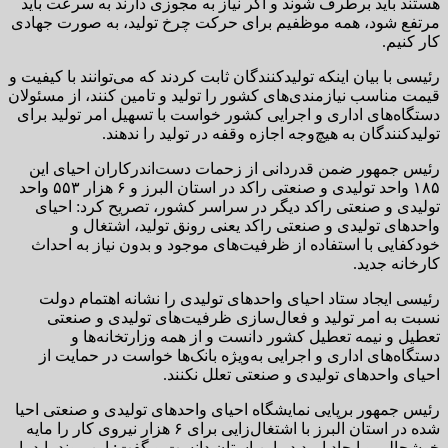
هستند باید برطرف شوند و اگر نیاز به مجوزی دارند به سرعت باید
مرتفع شود، همه موظفیم برای حرکت چرخ تولید، به صورت جهادی
کار کنیم.
رئیسی با بیان اینکه تولیدکنندگان ثابت کردند که می‌توانند با کیفیت و
قیمت مناسب نیازمندی‌های کشور را تولید و تامین کنند، از مسئولان
دستگاه‌های اداری و اجرایی کشور خواست با تسهیل امر تولید برای
تولیدکنندگان به هیچ‌وجه اجازه وقفه در تولید را ندهند.
رئیس جمهور ضمن قدردانی از زحمات دست‌اندرکاران احیای این
۱۸۵ واحد تولیدی و صنعتی راکد در استان البرز و ۶ هزار ۵۵۳ واحد
تولیدی و صنعتی راکد دیگر در سراسر کشور، تصریح کرد: احیای
واحدهای تولیدی و صنعتی راکد یعنی رونق تولید، اشتغال و
خودکفایی با استفاده از ظرفیت‌های موجود و بدون نیاز به احداث
کارخانه جدید.
رئیسی ایجاد ستاد احیای واحدهای تولیدی را نشانه اهتمام دولت
نسبت به امر تولید و فعال‌سازی ظرفیت‌های تولیدی و صنعتی
تعطیل و نیمه تعطیل کشور دانست و از همه وزارتخانه‌ها و
دستگاه‌های اداری و اجرایی به‌ویژه بانک‌ها خواست در حمایت از
احیای واحدهای تولیدی و صنعتی تعلل نکنند.
رئیس جمهور برپایی نمایشگاه احیای واحدهای تولیدی و صنعتی احیا
شده در استان البرز با اشتغال‌زایی برای ۶ هزار نیروی کار را مایه
خوشحالی و ایجاد امید در این استان دانست و گفت: این روند باید با