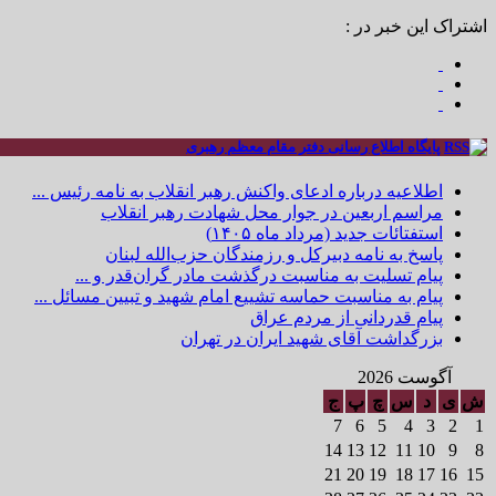
اشتراک این خبر در :
پایگاه اطلاع رسانی دفتر مقام معظم رهبری
اطلاعیه درباره ادعای واکنش رهبر انقلاب به نامه رئیس ...
مراسم اربعین در جوار محل شهادت رهبر انقلاب
استفتائات جدید (مرداد ماه ۱۴۰۵)
پاسخ به نامه دبیرکل و رزمندگان حزب‌الله لبنان
پیام تسلیت به مناسبت درگذشت مادر گران‌قدر و ...
پیام به مناسبت حماسه تشییع امام شهید و تبیین مسائل ...
پیام قدردانی از مردم عراق
بزرگداشت آقای شهید ایران در تهران
آگوست 2026
ش
ی
د
س
چ
پ
ج
7
6
5
4
3
2
1
14
13
12
11
10
9
8
21
20
19
18
17
16
15