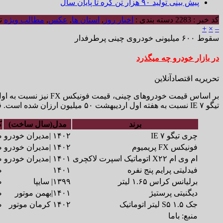
پیش بینی تولید ۹۰ هزار تن کره تا پایان سال
کد خبر : 2283
دسته بندی :
اخبار روز
,
استان ها
,
عکس
,
مطالب ویژه
تا
+
×
–
سقوط ۶۰۰ میلیونی خودروی چینی پرطرفدار
در بازار خودرو چه میگذرد
تحریریه اقتصادآنلاین
تیگو ۷ IE نسبت به هفته اول اردیبهشت ۵۰ میلیون ارزان شده است. قیمت دیگنیتی پرستیژ ماشین مونتاژ چینی نیز ۱۸۰ میلیون طی مدت گفته شده افت داشته است.
برند
مدل(سال ساخت)
ک
چری تیگو ۷ IE
۱۴۰۲ |مدیران خودرو
ص
فونیکس FX پریمیوم
۱۴۰۲ |مدیران خودرو
ص
ام وی ام X۲۲ اتوماتیک اسپرت لاکچری
۱۴۰۱ |مدیران خودرو
ص
فیدلیتی پرایم پنج نفره
۱۴۰۱
ص
برلیانس کراس ۱.۶۵ لیتر
۱۳۹۹| سایپا
ص
دیگنیتی پرستیژ
۱۴۰۱|بهمن موتور
ص
جک S۵ ۱.۵ لیتر اتوماتیک
۱۴۰۲ کرمان موتور
ص
منبع: باما