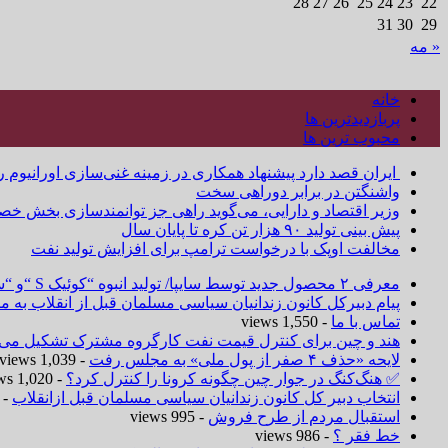
28
27
26
25
24
23
22
31
30
29
« مه
خانه
پربازدیدترین ها
محبوب ترین ها
ایران قصد دارد پیشنهاد همکاری در زمینه غنی‌سازی اورانیوم ر
واشنگتن در برابر دوراهی سخت
وزیر اقتصاد و دارایی، می‌گوید راهی جز توانمندسازی بخش خص
پیش بینی تولید ۹۰ هزار تن کره تا پایان سال
مخالفت اوپک با درخواست ترامپ برای افزایش تولید نفت
معرفی ۲ محصول جدید توسط سایپا/ تولید انبوه “کوئیک S “و “ساینا S ” آغاز شد
پیام دبیرکل کانون زندانیان سیاسی مسلمان قبل از انقلاب به
تماس با ما
- 1,550 views
هند و چین برای کنترل قیمت نفت کارگروه مشترک تشکیل می‌د
لایحه «حذف ۴ صفر از پول ملی» به مجلس رفت
- 1,039 views
✅ هنگ‌کنگ در جوار چین چگونه کرونا را کنترل کرد؟
- 1,020 views
انتخاب دبیر کل کانون زندانیان سیاسی مسلمان قبل ازانقلاب
 1,019 views
استقبال مردم از طرح فروش
- 995 views
خط فقر ؟
- 986 views