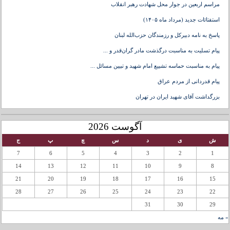
مراسم اربعین در جوار محل شهادت رهبر انقلاب
استفتائات جدید (مرداد ماه ۱۴۰۵)
پاسخ به نامه دبیرکل و رزمندگان حزب‌الله لبنان
پیام تسلیت به مناسبت درگذشت مادر گران‌قدر و ...
پیام به مناسبت حماسه تشییع امام شهید و تبیین مسائل ...
پیام قدردانی از مردم عراق
بزرگداشت آقای شهید ایران در تهران
آگوست 2026
ش
ی
د
س
چ
پ
ج
7
6
5
4
3
2
1
14
13
12
11
10
9
8
21
20
19
18
17
16
15
28
27
26
25
24
23
22
31
30
29
« مه