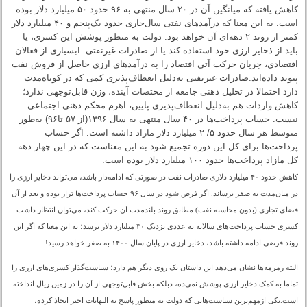
کاهش یافته که میانگین آن در ۲۰ سال منتهی به ۹۶ حدود ۵۰ میلیارد دلار بوده
است. به این معنا که درآمدهای نفتی سال‌جاری حدود یک‌پنجم و ۴۰ میلیارد دلار
کمتر از روند ۲ دهه‌ای آن خواهد بود. دولت به منظور پوشش این کسری، یا
باید از ذخایر ارزی خود استفاده کند یا از صادرات غیرنفتی. ابسیاری از فعالان
اقتصادی، جریان حرکت آتی اقتصاد را به درآمدهای ارزی حاصل از فروش نفت
پیوند داده‌اند.صادرات غیرنفتی به‌دلیل انعطاف‌پذیری کمی که در کوتاه‌مدت
دارد احتمالا در تحلیل ذهنی جامعه از مختصات آینده، وزن قابل‌توجهی ندارد؛
کاهش واردات هم به‌دلیل انعطاف‌پذیری پایین، اهرم محکم ذهنی اجتماعی
نیست. حساب پرداخت‌ها در ۴۰ سال منتهی به سال ۱۳۹۶(از ۵۷ تا۹۶) به‌طور
متوسط هر سال حدود ۵/ ۲ میلیارد دلار مازاد داشته است. اگر حساب
پرداخت‌ها برای کل این دوره تجمیع شود به این معناست که در این چهار دهه
کل مازاد پرداخت‌ها حدود ۱۰۰ میلیارد دلار بوده است.
کاهش حدود ۴۰ میلیارد دلاری صادرات نفت در صورتی که ادامه‌دار باشد، می‌تواند ذخایر ارزی را
در میان‌مدت به صفر برساند. اگر فرض شود در سال ۹۶ حساب پرداخت‌ها تراز بوده و بعد از آن
فضای تجاری (بدون محاسبه نفت) مطابق روند بلندمدت آن حرکت کند، می‌توان انتظار داشت
کسری حساب پرداخت‌های سالانه به عددی نزدیک ۳۰ میلیارد دلار برسد؛ به این معنا که اگر این
روند فرضی ادامه داشته باشد، ذخایر ارزی در پایان سال ۱۴۰۰ به صفر خواهد رسید!
البته زمزمه‌ها نشان می‌دهد این داستان یک روی دیگر هم دارد؛ سیاست‌گذار کسری‌های ارزی را
تماما به کمک ذخایر ارزی پوشش نمی‌ده، دبلکه بخش قابل‌توجهی از آن را در زمین ریال انداخته
است.یکی ازمهم‌‌ترین سیاست‌هایی که دولت به منظور پاسخ به التهابات اخیر اتخاذ کرده،