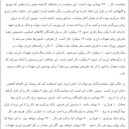
سیاست دلار ۴۲۰۰ تومانی بوده است. این سیاست در ماه‌های گذشته ضمن رانت‌هایی که توزیع
و التهاباتی که در بازار ارز ایجاد کرده دو اثر مخرب دیگر داشته است؛ اولین اثر، تخلیه ذخایر ارزی
بانک مرکزی بوده که از همان آغاز سیاست مذکور وجود داشته است. دومین اثر که به مرور
زمان پررنگ‌تر شده و کمتر به آن پرداخته شده، اثر تورمی آن است.دولت و بانک مرکزی تعهد
داده‌اند که تا پایان سال‌جاری حدود ۱۴ میلیارد دلار به واردکنندگان کالاهای اساسی تخصیص دهند؛
بنابراین رقم تعهدات ارزی دولت ۱۴ میلیارد دلار است. از طرفی، تخمین‌ها نشان می‌دهد با
فروش روزانه نفت با فرض قیمت هر بشکه نفت معادل ۶۰ دلار، درآمدهای ارزی دولت در
سال‌جاری حدود ۱۰ میلیارد دلار برآورد می‌شود. بنابراین در پایان سال‌جاری تعهدات ارزی دولت
از درآمدهای ارزی آن حدود ۴ میلیارد دلار کمتر است. این شکاف، این پرسش را ایجاد می‌کند که
دولت مقدار مذکور را از چه طریقی پوشش می‌دهد؟ برای پوشش این تعهدات دو حالت وجود
دارد.
در حالت اول سیاست‌گذار می‌تواند از ذخایر ارزی خود استفاده کند که ریسک این اقدام کاهش
ذخایر ارزی است. دومین حالت این است که سیاست‌گذار این رقم ۴ میلیارد دلار را از بازار گرفته
و آن را با نرخ ۴۲۰۰ تومانی به واردکنندگان پرداخت کند. فرض می‌شود نرخ دلار در بازار نیما
معادل ۱۰ هزار و ۷۰۰ تومان باشد. با پذیرش این فرض، بانک مرکزی هر دلار را با این نرخ از بازار
نیما گرفته و با نرخ ۴۲۰۰ تومان به واردکنندگان پرداخت می‌کند؛ به عبارتی دیگر، هزینه هر دلار
برای بانک مرکزی ۱۰ هزار و ۷۰۰ تومان اما درآمد هر دلار ۴۲۰۰ تومان خواهد بود. به این معنا که
زیان پولی روی هر دلار حدود ۶۵۰۰ تومان خواهد بود. اگر این مقدار در کل کسری ارزی تعهدات