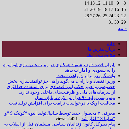
14
13
12
11
10
9
8
21
20
19
18
17
16
15
28
27
26
25
24
23
22
31
30
29
« مه
خانه
پربازدیدترین ها
محبوب ترین ها
ایران قصد دارد پیشنهاد همکاری در زمینه غنی‌سازی اورانیوم
را به سعودی و امارات بدهد
واشنگتن در برابر دوراهی سخت
وزیر اقتصاد و دارایی، می‌گوید راهی جز توانمندسازی بخش
خصوصی و تغییر حکمرانی اقتصادی برای استفاده حداکثری
از سرمایه‌های ملی و ظرفیت‌های داخلی وجود ندارد.
پیش بینی تولید ۹۰ هزار تن کره تا پایان سال
مخالفت اوپک با درخواست ترامپ برای افزایش تولید نفت
معرفی ۲ محصول جدید توسط سایپا/ تولید انبوه “کوئیک S “و
“ساینا S ” آغاز شد
- 2,451 views
پیام دبیرکل کانون زندانیان سیاسی مسلمان قبل از انقلاب به