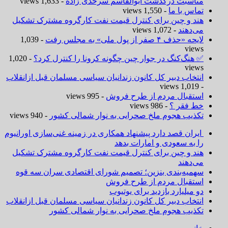
مناسبت درگذشت ابوالقاسم سرحدی زاده
- 1,633 views
تماس با ما
- 1,550 views
هند و چین برای کنترل قیمت نفت کارگروه مشترک تشکیل
می‌دهند
- 1,072 views
لایحه «حذف ۴ صفر از پول ملی» به مجلس رفت
- 1,039
views
✅ هنگ‌کنگ در جوار چین چگونه کرونا را کنترل کرد؟
- 1,020
views
انتخاب دبیر کل کانون زندانیان سیاسی مسلمان قبل ازانقلاب
- 1,019 views
استقبال مردم از طرح فروش
- 995 views
خط فقر ؟
- 986 views
تکذیب هجوم ملخ صحرایی به نوار شمالی کشور
- 940 views
ایران قصد دارد پیشنهاد همکاری در زمینه غنی‌سازی اورانیوم
را به سعودی و امارات بدهد
هند و چین برای کنترل قیمت نفت کارگروه مشترک تشکیل
می‌دهند
سهمیه‌بندی بنزین؛ تصمیم شورای اقتصادی سران سه قوه
استقبال مردم از طرح فروش
دو میلیارد بازدید برای یوتیوب
انتخاب دبیر کل کانون زندانیان سیاسی مسلمان قبل ازانقلاب
تکذیب هجوم ملخ صحرایی به نوار شمالی کشور