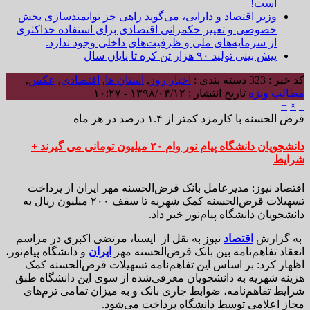
است!
وزیر اقتصاد و دارایی، می‌گوید راهی جز توانمندسازی بخش
خصوصی و تغییر حکمرانی اقتصادی برای استفاده حداکثری
از سرمایه‌های ملی و ظرفیت‌های داخلی وجود ندارد.
پیش بینی تولید ۹۰ هزار تن کره تا پایان سال
کد خبر : 323
دسته بندی :
اخبار روز
,
استان ها
,
اقتصادی
,
عکس
,
مطالب ویژه
تاریخ انتشار : ۱۳۹۸/۰۴/۱۲ - ۱۰:۲۷
+
×
–
قرض الحسنه با کارمزد کمتر از ۱.۴ درصد در هر ماه
دانشجویان دانشگاه پیام نور وام ۲۰ میلیون تومانی می گیرند +
شرایط
اقتصاد نیوز: مدیرعامل بانک قرض‌الحسنه مهر ایران از پرداخت
تسهیلات قرض‌الحسنه کمک شهریه تا سقف ۲۰۰ میلیون ریال به
دانشجویان دانشگاه پیام‌نور خبر داد.
به گزارش
اقتصاد
نیوز به نقل از ایسنا، مرتضی اکبری در مراسم
انعقاد تفاهم‌نامه بین بانک قرض‌الحسنه مهر
ایران
و دانشگاه پیام‌نور،
اظهار کرد: بر اساس این تفاهم‌نامه تسهیلات قرض‌الحسنه کمک
هزینه شهریه به دانشجویان معرفی‌شده از سوی این دانشگاه طبق
شرایط تفاهم‌نامه، ضوابط جاری بانک و به میزان تمامی ترم‌های
مجاز اعلامی توسط دانشگاه پرداخت می‌شود.