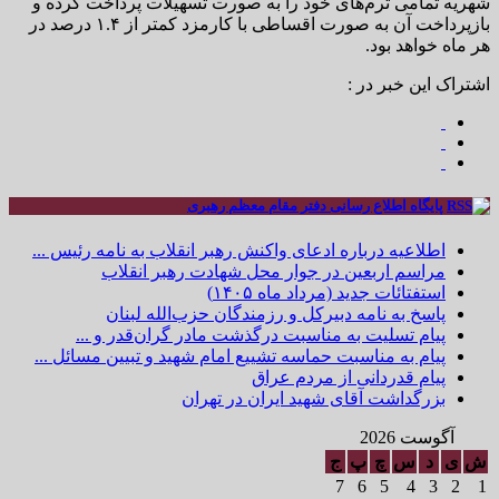
شهریه تمامی ترم‌های خود را به صورت تسهیلات پرداخت کرده و
بازپرداخت آن به صورت اقساطی با کارمزد کمتر از ۱.۴ درصد در
هر ماه خواهد بود.
اشتراک این خبر در :
پایگاه اطلاع رسانی دفتر مقام معظم رهبری
اطلاعیه درباره ادعای واکنش رهبر انقلاب به نامه رئیس ...
مراسم اربعین در جوار محل شهادت رهبر انقلاب
استفتائات جدید (مرداد ماه ۱۴۰۵)
پاسخ به نامه دبیرکل و رزمندگان حزب‌الله لبنان
پیام تسلیت به مناسبت درگذشت مادر گران‌قدر و ...
پیام به مناسبت حماسه تشییع امام شهید و تبیین مسائل ...
پیام قدردانی از مردم عراق
بزرگداشت آقای شهید ایران در تهران
آگوست 2026
ش
ی
د
س
چ
پ
ج
7
6
5
4
3
2
1