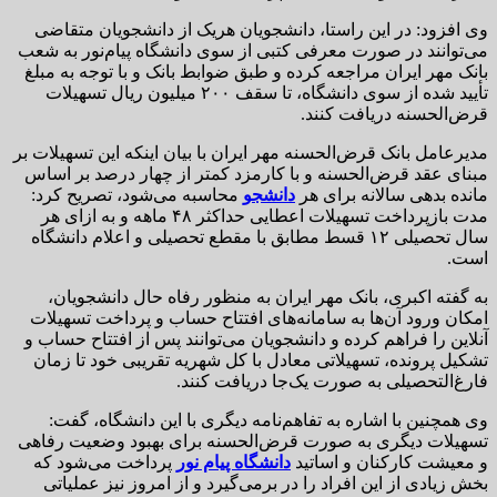
وی افزود: در این راستا، دانشجویان هریک از دانشجویان متقاضی
می‌توانند در صورت معرفی کتبی از سوی دانشگاه پیام‌نور به شعب
بانک مهر ایران مراجعه کرده و طبق ضوابط بانک و با توجه به مبلغ
تأیید شده از سوی دانشگاه، تا سقف ۲۰۰ میلیون ریال تسهیلات
قرض‌الحسنه دریافت کنند.
مدیرعامل بانک قرض‌الحسنه مهر ایران با بیان اینکه این تسهیلات بر
مبنای عقد قرض‌الحسنه و با کارمزد کمتر از چهار درصد بر اساس
مانده بدهی سالانه برای هر
دانشجو
محاسبه می‌شود، تصریح کرد:
مدت بازپرداخت تسهیلات اعطایی حداکثر ۴۸ ماهه و به ازای هر
سال تحصیلی ۱۲ قسط مطابق با مقطع تحصیلی و اعلام دانشگاه
است.
به گفته اکبری، بانک مهر ایران به منظور رفاه حال دانشجویان،
امکان ورود آن‌ها به سامانه‌های افتتاح حساب و پرداخت تسهیلات
آنلاین را فراهم کرده و دانشجویان می‌توانند پس از افتتاح حساب و
تشکیل پرونده، تسهیلاتی معادل با کل شهریه تقریبی خود تا زمان
فارغ‌التحصیلی به صورت یک‌جا دریافت کنند.
وی همچنین با اشاره به تفاهم‌نامه دیگری با این دانشگاه، گفت:
تسهیلات دیگری به صورت قرض‌الحسنه برای بهبود وضعیت رفاهی
و معیشت کارکنان و اساتید
دانشگاه پیام نور
پرداخت می‌شود که
بخش زیادی از این افراد را در برمی‌گیرد و از امروز نیز عملیاتی