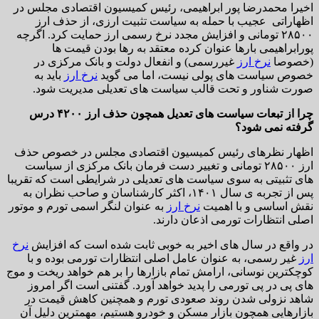
اخیرا محمدرضا پور ابراهیمی، رئیس کمیسیون اقتصادی مجلس در
اظهاراتی عجیب با حمله به سیاست تثبیت ارزی، از حذف ارز
۲۸۵۰۰ تومانی و افزایش مجدد نرخ رسمی ارز حمایت کرد. اگرچه
پورابراهیمی بارها عنوان کرده معتقد به رها بودن قیمت ها
(خصوصا
نرخ ارز
غیررسمی) و انفعال دولت و بانک مرکزی در
خصوص سیاست های پولی نیست، اما می گوید
نرخ ارز
باید به
صورت شناور و تحت قالب سیاست های تعدیلی مدیریت شود.
چرا از تبعات سیاست های تعدیل همچون حذف ارز ۴۲۰۰ درس
گرفته نمی شود؟
اظهار نظرهای رئیس کمیسیون اقتصادی مجلس در خصوص حذف
ارز ۲۸۵۰۰ تومانی و تغییر دست فرمان بانک مرکزی از سیاست
های تثبیتی به سوی سیاست های تعدیلی در شرایطی است که تقریبا
پس از تجربه ی سال ۱۴۰۱، اکثر کارشناسان و صاحب نظران به
نقش اساسی و با اهمیت
نرخ ارز
به عنوان لنگر اسمی تورم و موتور
اصلی انتظارات تورمی اذعان دارند.
در واقع در سال های اخیر به خوبی ثابت شده است که افزایش
نرخ
ارز
غیر رسمی، به عنوان عامل اصلی انتظارات تورمی بوده و با
کوچکترین نوسانی، ارامش تمام بازارها را بر هم خواهد ریخت و موج
های پی در پی تورمی را پدید خواهد آورد. گفتنی است اگر امروز
شاهد نزولی شدن روند صعودی تورم و همچنین کاهش قیمت در
بازارهایی همچون بازار مسکن و خودرو هستیم، مهمترین دلیل آن