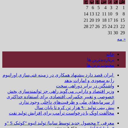
ش
ی
د
س
چ
پ
ج
7
6
5
4
3
2
1
14
13
12
11
10
9
8
21
20
19
18
17
16
15
28
27
26
25
24
23
22
31
30
29
« مه
خانه
پربازدیدترین ها
محبوب ترین ها
ایران قصد دارد پیشنهاد همکاری در زمینه غنی‌سازی اورانیوم
را به سعودی و امارات بدهد
واشنگتن در برابر دوراهی سخت
وزیر اقتصاد و دارایی، می‌گوید راهی جز توانمندسازی بخش
خصوصی و تغییر حکمرانی اقتصادی برای استفاده حداکثری
از سرمایه‌های ملی و ظرفیت‌های داخلی وجود ندارد.
پیش بینی تولید ۹۰ هزار تن کره تا پایان سال
مخالفت اوپک با درخواست ترامپ برای افزایش تولید نفت
معرفی ۲ محصول جدید توسط سایپا/ تولید انبوه “کوئیک S “و