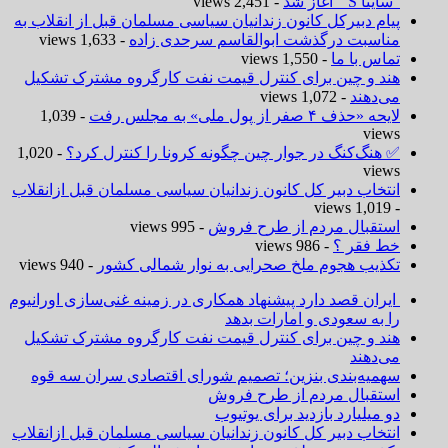
“ساینا S ” آغاز شد
- 2,451 views
پیام دبیرکل کانون زندانیان سیاسی مسلمان قبل از انقلاب به
مناسبت درگذشت ابوالقاسم سرحدی زاده
- 1,633 views
تماس با ما
- 1,550 views
هند و چین برای کنترل قیمت نفت کارگروه مشترک تشکیل
می‌دهند
- 1,072 views
لایحه «حذف ۴ صفر از پول ملی» به مجلس رفت
- 1,039
views
✅ هنگ‌کنگ در جوار چین چگونه کرونا را کنترل کرد؟
- 1,020
views
انتخاب دبیر کل کانون زندانیان سیاسی مسلمان قبل ازانقلاب
- 1,019 views
استقبال مردم از طرح فروش
- 995 views
خط فقر ؟
- 986 views
تکذیب هجوم ملخ صحرایی به نوار شمالی کشور
- 940 views
ایران قصد دارد پیشنهاد همکاری در زمینه غنی‌سازی اورانیوم
را به سعودی و امارات بدهد
هند و چین برای کنترل قیمت نفت کارگروه مشترک تشکیل
می‌دهند
سهمیه‌بندی بنزین؛ تصمیم شورای اقتصادی سران سه قوه
استقبال مردم از طرح فروش
دو میلیارد بازدید برای یوتیوب
انتخاب دبیر کل کانون زندانیان سیاسی مسلمان قبل ازانقلاب