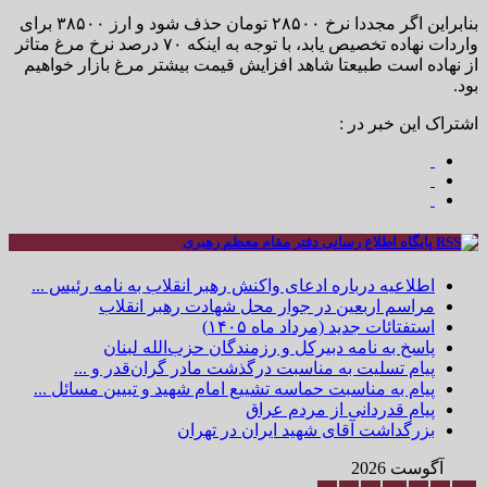
بنابراین اگر مجددا نرخ ۲۸۵۰۰ تومان حذف شود و ارز ۳۸۵۰۰ برای
واردات نهاده تخصیص یابد، با توجه به اینکه ۷۰ درصد نرخ مرغ متاثر
از نهاده است طبیعتا شاهد افزایش قیمت بیشتر مرغ بازار خواهیم
بود.
اشتراک این خبر در :
پایگاه اطلاع رسانی دفتر مقام معظم رهبری
اطلاعیه درباره ادعای واکنش رهبر انقلاب به نامه رئیس ...
مراسم اربعین در جوار محل شهادت رهبر انقلاب
استفتائات جدید (مرداد ماه ۱۴۰۵)
پاسخ به نامه دبیرکل و رزمندگان حزب‌الله لبنان
پیام تسلیت به مناسبت درگذشت مادر گران‌قدر و ...
پیام به مناسبت حماسه تشییع امام شهید و تبیین مسائل ...
پیام قدردانی از مردم عراق
بزرگداشت آقای شهید ایران در تهران
آگوست 2026