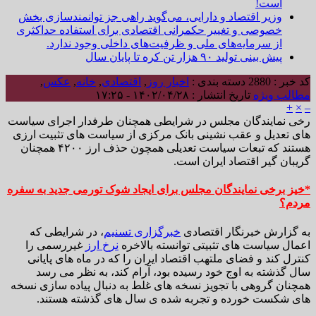
است!
وزیر اقتصاد و دارایی، می‌گوید راهی جز توانمندسازی بخش
خصوصی و تغییر حکمرانی اقتصادی برای استفاده حداکثری
از سرمایه‌های ملی و ظرفیت‌های داخلی وجود ندارد.
پیش بینی تولید ۹۰ هزار تن کره تا پایان سال
کد خبر : 2880
دسته بندی :
اخبار روز
,
اقتصادی
,
خانه
,
عکس
,
مطالب ویژه
تاریخ انتشار : ۱۴۰۲/۰۴/۲۸ - ۱۷:۲۵
+
×
–
رخی نمایندگان مجلس در شرایطی همچنان طرفدار اجرای سیاست
های تعدیل و عقب نشینی بانک مرکزی از سیاست های تثبیت ارزی
هستند که تبعات سیاست تعدیلی همچون حذف ارز ۴۲۰۰ همچنان
گریبان گیر اقتصاد ایران است.
*خیز برخی نمایندگان مجلس برای ایجاد شوک تورمی جدید به سفره
مردم؟
به گزارش خبرنگار اقتصادی
خبرگزاری تسنیم
، در شرایطی که
اعمال سیاست های تثبیتی توانسته بالاخره
نرخ ارز
غیررسمی را
کنترل کند و فضای ملتهب اقتصاد ایران را که در ماه های پایانی
سال گذشته به اوج خود رسیده بود، آرام کند، به نظر می رسد
همچنان گروهی با تجویز نسخه های غلط به دنبال پیاده سازی نسخه
های شکست خورده و تجربه شده ی سال های گذشته هستند.