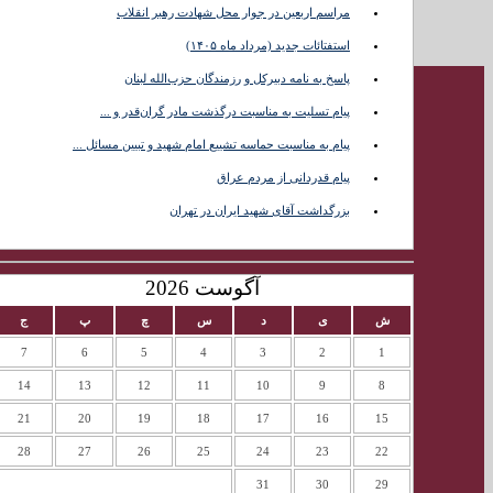
مراسم اربعین در جوار محل شهادت رهبر انقلاب
تماس با
استفتائات جدید (مرداد ماه ۱۴۰۵)
ما
پاسخ به نامه دبیرکل و رزمندگان حزب‌الله لبنان
پیام تسلیت به مناسبت درگذشت مادر گران‌قدر و ...
پیام به مناسبت حماسه تشییع امام شهید و تبیین مسائل ...
پیام قدردانی از مردم عراق
بزرگداشت آقای شهید ایران در تهران
آگوست 2026
ش
ی
د
س
چ
پ
ج
7
6
5
4
3
2
1
14
13
12
11
10
9
8
21
20
19
18
17
16
15
28
27
26
25
24
23
22
31
30
29