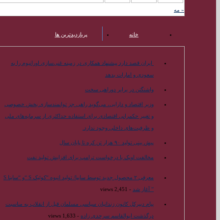
« مه
خانه
پربازدیدترین ها
محبوب ترین ها
ایران قصد دارد پیشنهاد همکاری در زمینه غنی‌سازی اورانیوم را به
سعودی و امارات بدهد
واشنگتن در برابر دوراهی سخت
وزیر اقتصاد و دارایی، می‌گوید راهی جز توانمندسازی بخش خصوصی
و تغییر حکمرانی اقتصادی برای استفاده حداکثری از سرمایه‌های ملی
و ظرفیت‌های داخلی وجود ندارد.
پیش بینی تولید ۹۰ هزار تن کره تا پایان سال
مخالفت اوپک با درخواست ترامپ برای افزایش تولید نفت
معرفی ۲ محصول جدید توسط سایپا/ تولید انبوه “کوئیک S “و “ساینا S
” آغاز شد
- 2,451 views
پیام دبیرکل کانون زندانیان سیاسی مسلمان قبل از انقلاب به مناسبت
درگذشت ابوالقاسم سرحدی زاده
- 1,633 views