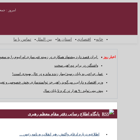
امروز : جمعه ۱۶ مرداد 
خانه
اقتصادی
استان ها
بین الملل
تماس با ما
اخبار روز :
ایران قصد دارد پیشنهاد همکاری در زمینه غنی‌سازی اورانیوم را به سعو
واشنگتن در برابر دوراهی سخت
عمل جراحی به پایان رسید؛بیمار زنده ماند و در حال بهبودی است!
وزیر اقتصاد و دارایی، می‌گوید راهی جز توانمندسازی بخش خصوصی و تغییر
پیش بینی تولید ۹۰ هزار تن کره تا پایان سال
خانه
پایگاه اطلاع رسانی دفتر مقام معظم رهبری
اقتصادی
استان ها
بین
اطلاعیه درباره ادعای واکنش رهبر انقلاب به نامه رئیس ...
الملل