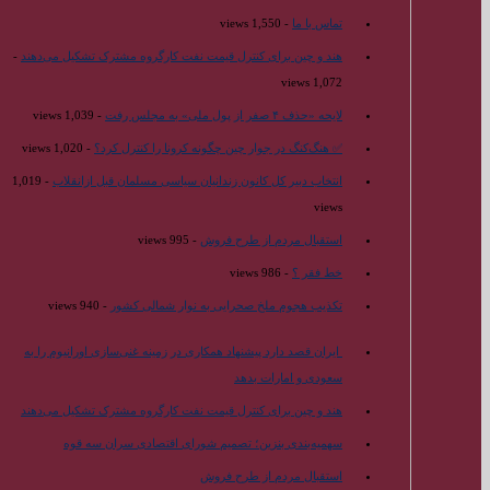
تماس با ما
- 1,550 views
هند و چین برای کنترل قیمت نفت کارگروه مشترک تشکیل می‌دهند
-
1,072 views
لایحه «حذف ۴ صفر از پول ملی» به مجلس رفت
- 1,039 views
✅ هنگ‌کنگ در جوار چین چگونه کرونا را کنترل کرد؟
- 1,020 views
انتخاب دبیر کل کانون زندانیان سیاسی مسلمان قبل ازانقلاب
- 1,019
views
استقبال مردم از طرح فروش
- 995 views
خط فقر ؟
- 986 views
تکذیب هجوم ملخ صحرایی به نوار شمالی کشور
- 940 views
ایران قصد دارد پیشنهاد همکاری در زمینه غنی‌سازی اورانیوم را به
سعودی و امارات بدهد
هند و چین برای کنترل قیمت نفت کارگروه مشترک تشکیل می‌دهند
سهمیه‌بندی بنزین؛ تصمیم شورای اقتصادی سران سه قوه
استقبال مردم از طرح فروش