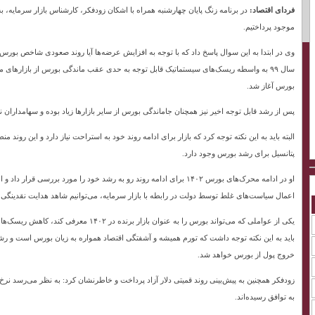
فردای اقتصاد:
در برنامه زنگ پایان چهارشنبه همراه با اشکان زودفکر، کارشناس بازار سرمایه،
موجود پرداختیم.
وی در ابتدا به این سوال پاسخ داد که با توجه به افزایش عرضه‌ها آیا روند صعودی شاخص بورس
سال ۹۹ به واسطه ریسک‌های سیستماتیک قابل توجه به حدی عقب ماندگی بورس از بازارهای م
بورس آغاز شد.
پس از رشد قابل توجه اخیر نیز همچنان جاماندگی بورس از سایر بازارها زیاد بوده و سهامداران
البته باید به این نکته توجه کرد که بازار برای ادامه روند خود به استراحت نیاز دارد و این ر
پتانسیل برای رشد بورس وجود دارد.
او در ادامه محرک‌های بورس ۱۴۰۲ برای ادامه روند رو به رشد خود را مور
اعمال سیاست‌های غلط توسط دولت در رابطه با بازار سرمایه، می‌توانیم شاهد هدایت نقدینگی 
یکی از عواملی که می‌تواند بورس را به عنوا
باید به این نکته توجه داشت که تورم همیشه و آشفتگی اقتصاد همواره به زیان بورس است و رش
خروج پول از بورس خواهد شد.
زودفکر همچنین به پیش‌بینی روند قمیتی دلار آزاد پرداخت و خاطرنشان کرد: به نظر می‌رسد نرخ 
به توافق رسیده‌اند.