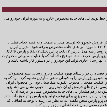
از خط تولید آبی های جاده مخصوص خارج و به موزه ایران خودرو می
ن پیش فروش خودرو که توسط مدیران صمت و به قصد خداحافظی با
قرعه کشی برگزار شده به نوعی تبدیل به گودبای پارتی پژو پارس نیز شده و این خودروی محبوب بعد از حدود ۲۲ سال، قرار است در تیرماه ۱۴۰۲ تا موزه آبی های جاده مخصوص بدرقه شود. مدیران ایران
خودرو در لیستی که به منظور شرکت در طرح فروش بدون قرعه کشی صمت تدارک دیده اند سه مدل پژو پارس را نیز جای داده اند. این خودروساز سه مدل پارس XU7P، پارس XU7P ELX و پارس XU7P
ژو پارس عرضه شده توضیح داده اند که با عنایت به برخی محدودیت
 مخصوص قصد دارد تا انتهای بهار سال جاری تولید این خودرو را در دستور کار داشته باشد و
ز قصد دارد در راستای بهبود کیفیت و بروز رسانی سبد محصولاتی
س فقید خودرو پژو پارس را به قوطی ماهی ساردین تشبیه کرده بود که به
ش کیفیت همچنان محبوب القلوب متفاضیان بود. این محصول ایران
ررسی طرح های فروش ایران خودرویی به خوبی نشان می دهد پژو
د به رغم هشدار آبی های جاده مخصوص مبنی بر عرضه آن تا
و درباره برنامه ریزی برای توقف تولید پژو پارس و توضیح داده شده
و پارس سخن نگفته اند. به نظر می رسد با توجه به اتفاقی که