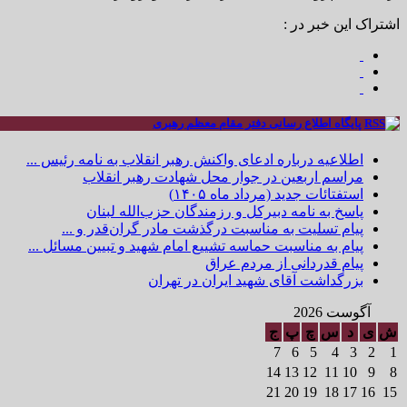
اشتراک این خبر در :
پایگاه اطلاع رسانی دفتر مقام معظم رهبری
اطلاعیه درباره ادعای واکنش رهبر انقلاب به نامه رئیس ...
مراسم اربعین در جوار محل شهادت رهبر انقلاب
استفتائات جدید (مرداد ماه ۱۴۰۵)
پاسخ به نامه دبیرکل و رزمندگان حزب‌الله لبنان
پیام تسلیت به مناسبت درگذشت مادر گران‌قدر و ...
پیام به مناسبت حماسه تشییع امام شهید و تبیین مسائل ...
پیام قدردانی از مردم عراق
بزرگداشت آقای شهید ایران در تهران
آگوست 2026
ش
ی
د
س
چ
پ
ج
7
6
5
4
3
2
1
14
13
12
11
10
9
8
21
20
19
18
17
16
15