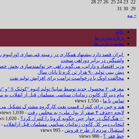
28
27
26
25
24
23
22
31
30
29
« مه
خانه
پربازدیدترین ها
محبوب ترین ها
ایران قصد دارد پیشنهاد همکاری در زمینه غنی‌سازی اورانیوم ر
واشنگتن در برابر دوراهی سخت
وزیر اقتصاد و دارایی، می‌گوید راهی جز توانمندسازی بخش خص
پیش بینی تولید ۹۰ هزار تن کره تا پایان سال
مخالفت اوپک با درخواست ترامپ برای افزایش تولید نفت
معرفی ۲ محصول جدید توسط سایپا/ تولید انبوه “کوئیک S “و “ساینا S ” آغاز شد
پیام دبیرکل کانون زندانیان سیاسی مسلمان قبل از انقلاب به
تماس با ما
- 1,550 views
هند و چین برای کنترل قیمت نفت کارگروه مشترک تشکیل می‌د
لایحه «حذف ۴ صفر از پول ملی» به مجلس رفت
- 1,039 views
✅ هنگ‌کنگ در جوار چین چگونه کرونا را کنترل کرد؟
- 1,020 views
انتخاب دبیر کل کانون زندانیان سیاسی مسلمان قبل ازانقلاب
 1,019 views
استقبال مردم از طرح فروش
- 995 views
خط فقر ؟
- 986 views