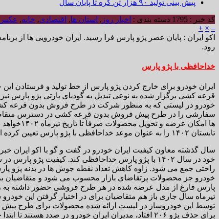
پیش بینی تولید ۹۰ هزار تن کره تا پایان سال
کد خبر : 1795
دسته بندی :
اخبار روز
,
استان ها
,
اقتصادی
,
خانه
,
عکس
+
×
–
اکو ایران : پایان عصر پژو پارس فرا رسید. ایران خودرویی ها از بر
رود.
خداحافظی با پژو پارس
ایران خودرو برای خارج کردن پژو پارس از خط تولید و فرستادن ای
سفارشی را در طرح پیش فروش بدون قرعه کشی در دسترس متقاضیان قر
ها امکان 
تابستان ۱۴۰۲ را به عنوان موعد خداحافظی با پژو پارس تعیین کرده اند.
سال گذشته معاون کیفیت ایران خودرو در گفت و گو با اکو ایران خبر
خود در سال ۱۴۰۲ با پژو پارس خداحافظی کند. کیفیت پژ
راحتی جمع می شود. زاوه کاهش تعداد نقطه جوش ها در بدنه پژو پار
خودرو جز محصولات پرتقاضای بازار محسوب می شود و متقاضیان برا
پارس فارغ از مدل عرضه شده در هر طرح فروشی حضور داشته به راح
تیرماه سال جاری باز هم متقاضیان برای در اختیار گرفتن این خودرو ش
توسط این خودروساز در لیست ارائه شده محصولات برای طرح پیش فر
برای حذف پژو ۲۰۶ افتاد، مدیران ایران خودرو در صدد هستند تا ابتدا حذف پژو پارس را مزه مزه کرده و بعد از دریافت باز خوردها اقدام به اعلام رسمی زمان خداحافظی با پژو پارس کنند.