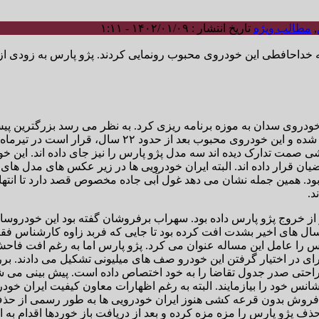
,
مطالب ویژه
تاریخ انتشار : ۱۴۰۲/۰۱/۰۹ - ۱:۱۱
نامه خداحافطی این خودروی محبوب رونمایی کردند. پژو پارس به زودی 
ن خودروی سدان به موزه برنامه ریزی کرد. به نظر می رسد بزرگتری
ار داده اند. البته ایران خودرویی ها در زیر عکس های مدل های پ
عرضه و تحویل محصولات صرفاً تا تاریخ تیرماه ۱۴۰۲خواهد بود. همین جمله نشان می دهد غول آبی جاده
 از خروج پژو پارس داده بود. سهراب برفروشان گفته بود این خودروسا
و پارس در سال های اخیر بشدت افت کرده بود تا جایی که فربد زاوه کارشنا
س را عامل این مساله عنوان می کرد. پژو پارس اما به رغم افت فاح
ی در اختیار گرفتن این خودرو صف های میلیونی تشکیل می دادند. ب
تی صدر جدول تقاضا را به خود اختصاص داده است. پیش بینی می شو
انس خود را بیازمایند. البته به رغم اظهارات معاون کیفیت ایران خودر
وش بدون قرعه کشی هنوز ایران خودرویی ها به طور رسمی از حذف پژ