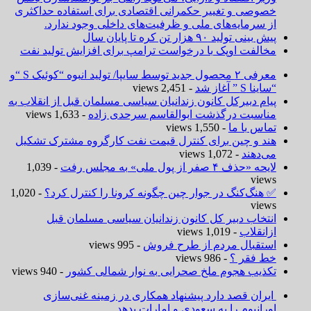
خصوصی و تغییر حکمرانی اقتصادی برای استفاده حداکثری
از سرمایه‌های ملی و ظرفیت‌های داخلی وجود ندارد.
پیش بینی تولید ۹۰ هزار تن کره تا پایان سال
مخالفت اوپک با درخواست ترامپ برای افزایش تولید نفت
معرفی ۲ محصول جدید توسط سایپا/ تولید انبوه “کوئیک S “و
“ساینا S ” آغاز شد
- 2,451 views
پیام دبیرکل کانون زندانیان سیاسی مسلمان قبل از انقلاب به
مناسبت درگذشت ابوالقاسم سرحدی زاده
- 1,633 views
تماس با ما
- 1,550 views
هند و چین برای کنترل قیمت نفت کارگروه مشترک تشکیل
می‌دهند
- 1,072 views
لایحه «حذف ۴ صفر از پول ملی» به مجلس رفت
- 1,039
views
✅ هنگ‌کنگ در جوار چین چگونه کرونا را کنترل کرد؟
- 1,020
views
انتخاب دبیر کل کانون زندانیان سیاسی مسلمان قبل
ازانقلاب
- 1,019 views
استقبال مردم از طرح فروش
- 995 views
خط فقر ؟
- 986 views
تکذیب هجوم ملخ صحرایی به نوار شمالی کشور
- 940 views
ایران قصد دارد پیشنهاد همکاری در زمینه غنی‌سازی
اورانیوم را به سعودی و امارات بدهد