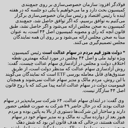
فولادگر افزود: سازمان خصوصی‌سازی بر روی جمع‌بندی
کمیسیون بحث دارد و ما می‌خواهیم با یکی دو جلسه که در هفته
آینده با رئیس اقتصاد و رئیس سازمان خصوصی‌سازی برگزار
می‌کنیم به توافق برسیم، که اگر توافق حاصل شد، جمع‌بندی
کمیسیون به صحن مجلس ارائه می‌شود و اگر حاصل نشد، طبق
قانون آنچه که رأی و مصوبه کمیسیون اصل ۴۴ است، به عنوان
مبنا به صحن مجلس ارائه می‌شود و بر روی آن همه نمایندگان
مجلس تصمیم‌گیری می‌کنند.
* دولت هنوز قیم مردم در سهام عدالت است
رئیس کمیسیون
ویژه تولید ملی و اصل ۴۴ مجلس در مورد اینکه مهمترین نقطه
اختلاف دولت و مجلس در آزادسازی سهام عدالت چیست، گفت:
روش آزادسازی سهام عدالت که مدنظر دولت است، از طریق
صندوق‌های قابل معامله بورسی ETF است که نمایندگان می‌گویند
با این روش، مردم مالک و مدیر سهام عدالت نمی‌شوند و همچنان
قیمومیت دولت در سهام عدالت ادامه پیدا می‌کند که با روح قانون
اصل ۴۴ سازگار نیست.
وی گفت: در ابتدای سهام عدالت، ۶۴ شرکت سرمایه‌پذیر در سهام
عدالت بودند که در حال حاضر ۴۹ شرکت به صورت قطعی حضور
دارند و ساختار این شرکت‌ها دستوری از بالا به پائین بوده و مردم
هنوز بعد از دوازده‌ سال، نه مالک و نه مدیر سهام خود در سهام
عدالت هستند، درحالی که هدف قانون این بود که شش دهک
جمعیتی مردم، سهامدار و مالک و سرمایه‌گذار و پس‌انداز باشند. به