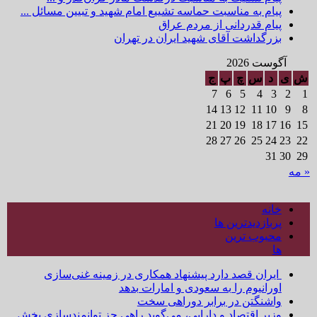
پیام به مناسبت حماسه تشییع امام شهید و تبیین مسائل ...
پیام قدردانی از مردم عراق
بزرگداشت آقای شهید ایران در تهران
آگوست 2026
ش
ی
د
س
چ
پ
ج
7
6
5
4
3
2
1
14
13
12
11
10
9
8
21
20
19
18
17
16
15
28
27
26
25
24
23
22
31
30
29
« مه
خانه
پربازدیدترین ها
محبوب ترین
ها
ایران قصد دارد پیشنهاد همکاری در زمینه غنی‌سازی
اورانیوم را به سعودی و امارات بدهد
واشنگتن در برابر دوراهی سخت
وزیر اقتصاد و دارایی، می‌گوید راهی جز توانمندسازی بخش