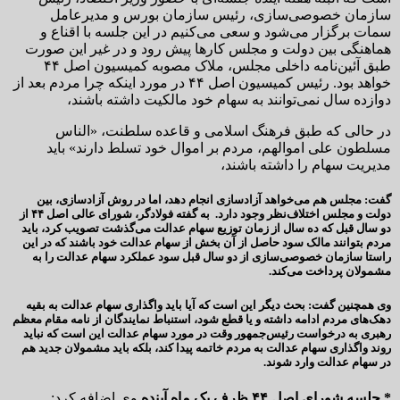
سازمان خصوصی‌سازی، رئیس سازمان بورس و مدیرعامل
سمات برگزار می‌شود و سعی می‌کنیم در این جلسه با اقناع و
هماهنگی بین دولت و مجلس کارها پیش رود و در غیر این صورت
طبق آئین‌نامه داخلی مجلس، ملاک مصوبه کمیسیون اصل ۴۴
خواهد بود. رئیس کمیسیون اصل ۴۴ در مورد اینکه چرا مردم بعد از
دوازده سال نمی‌توانند به سهام خود مالکیت داشته باشند،
در حالی که طبق فرهنگ اسلامی و قاعده سلطنت، «الناس
مسلطون علی اموالهم، مردم بر اموال خود تسلط دارند» باید
مدیریت سهام را داشته باشند،
گفت: مجلس هم می‌خواهد آزادسازی انجام دهد، اما در روش آزادسازی، بین
دولت و مجلس اختلاف‌نظر وجود دارد. به گفته فولادگر، شورای عالی اصل ۴۴ از
دو سال قبل که ده سال از زمان توزیع سهام عدالت می‌گذشت تصویب کرد، باید
مردم بتوانند مالک سود حاصل از آن بخش از سهام عدالت خود باشند که در این
راستا سازمان خصوصی‌سازی از دو سال قبل سود عملکرد سهام عدالت را به
مشمولان پرداخت می‌کند.
وی همچنین گفت: بحث دیگر این است که آیا باید واگذاری سهام عدالت به بقیه
دهک‌های مردم ادامه داشته و یا قطع شود، استنباط نمایندگان از نامه مقام معظم
رهبری به درخواست رئیس‌جمهور وقت در مورد سهام عدالت این است که نباید
روند واگذاری سهام عدالت به مردم خاتمه پیدا کند، بلکه باید مشمولان جدید هم
در سهام عدالت وارد شوند.
* جلسه شورای اصل ۴۴ ظرف یک ماه آینده
وی اضافه کرد: