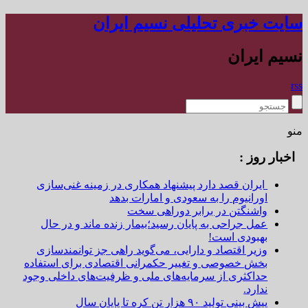
سایت خبری تحلیلی نسیم ایران
نسیم ایران
rss
منو
اخبار روز :
ایران قصد دارد پیشنهاد همکاری در زمینه غنی‌سازی
اورانیوم را به سعودی و امارات بدهد
واشنگتن در برابر دوراهی سخت
عمل جراحی به پایان رسید؛بیمار زنده ماند و در حال
بهبودی است!
وزیر اقتصاد و دارایی، می‌گوید راهی جز توانمندسازی
بخش خصوصی و تغییر حکمرانی اقتصادی برای استفاده
حداکثری از سرمایه‌های ملی و ظرفیت‌های داخلی وجود
ندارد.
پیش بینی تولید ۹۰ هزار تن کره تا پایان سال