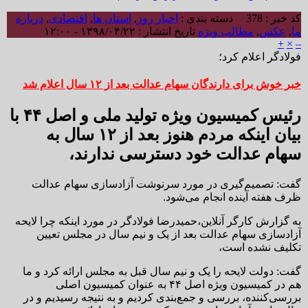
کد خبر : 378
دسته بندی :
اخبار روز
,
استان ها
,
اقتصادی
,
درباره
ما
,
عکس
,
مطالب ویژه
تاریخ انتشار : ۱۳۹۸/۰۴/۲۲ - ۱۲:۰۰
+
×
–
فولادگر اعلام کرد؛
خبر خوش برای دارندگان سهام عدالت بعد از ۱۲ سال اعلام شد
رئیس کمیسیون ویژه تولید ملی و اصل ۴۴ با
بیان اینکه مردم هنوز بعد از ۱۲ سال به
سهام عدالت خود دسترسی ندارند،
گفت:‌ تصمیم‌گیری در مورد سرنوشت آزادسازی سهام عدالت
ظرف هفته آینده انجام می‌شود.
به گزارش کارگر آنلاین،حمیدرضا فولادگر در مورد اینکه چرا لایحه
آزادسازی سهام عدالت بعد از یک و نیم سال در مجلس تعیین
تکلیف نشده است،
گفت: دولت لایحه را یک و نیم سال قبل به مجلس ارائه کرد و ما
هم در کمیسیون ویژه اصل ۴۴ به عنوان کمیسیون اصلی
بررسی‌کننده، بررسی و جمع‌بندی کردیم و به نتیجه رسیدیم و در