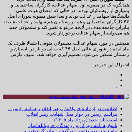
همانگونه که در مصوبه اول سهام عدالت، کارگران ساختمانی و
بسیاری از روستائیان نبودند،‌ در حالی که اعضای هیأت علمی
دانشگاه‌ها سهامدار عدالت بودند و بعدا طبق مصوبه شورای اصل
۴۴ کارگران ساختمانی و همه روستائیان هم سهامدار عدالت شدند،
بنابراین جامعه هدف در لایحه می‌تواند تغییر کند و مشمولان جدید
هم می‌توانند از سهام عدالت برخوردار شوند.
همچنین در مورد سهام عدالت مشمولان متوفی احتمالا ظرف یک
ماه آینده در شورای عالی اصل ۴۴ که سالی دو بار در تابستان و
زمستان تشکیل می‌شود، تصمیم‌گیری خواهد شد. منبع : فارس
اشتراک این خبر در :
پایگاه اطلاع رسانی دفتر مقام معظم رهبری
اطلاعیه درباره ادعای واکنش رهبر انقلاب به نامه رئیس ...
مراسم اربعین در جوار محل شهادت رهبر انقلاب
استفتائات جدید (مرداد ماه ۱۴۰۵)
پاسخ به نامه دبیرکل و رزمندگان حزب‌الله لبنان
پیام تسلیت به مناسبت درگذشت مادر گران‌قدر و ...