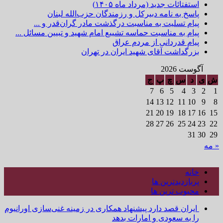
استفتائات جدید (مرداد ماه ۱۴۰۵)
پاسخ به نامه دبیرکل و رزمندگان حزب‌الله لبنان
پیام تسلیت به مناسبت درگذشت مادر گران‌قدر و ...
پیام به مناسبت حماسه تشییع امام شهید و تبیین مسائل ...
پیام قدردانی از مردم عراق
بزرگداشت آقای شهید ایران در تهران
آگوست 2026
ش
ی
د
س
چ
پ
ج
7
6
5
4
3
2
1
14
13
12
11
10
9
8
21
20
19
18
17
16
15
28
27
26
25
24
23
22
31
30
29
« مه
خانه
پربازدیدترین ها
محبوب ترین ها
ایران قصد دارد پیشنهاد همکاری در زمینه غنی‌سازی اورانیوم
را به سعودی و امارات بدهد