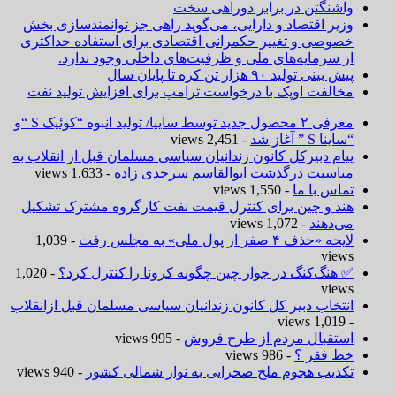
واشنگتن در برابر دوراهی سخت
وزیر اقتصاد و دارایی، می‌گوید راهی جز توانمندسازی بخش
خصوصی و تغییر حکمرانی اقتصادی برای استفاده حداکثری
از سرمایه‌های ملی و ظرفیت‌های داخلی وجود ندارد.
پیش بینی تولید ۹۰ هزار تن کره تا پایان سال
مخالفت اوپک با درخواست ترامپ برای افزایش تولید نفت
معرفی ۲ محصول جدید توسط سایپا/ تولید انبوه “کوئیک S “و
“ساینا S ” آغاز شد
- 2,451 views
پیام دبیرکل کانون زندانیان سیاسی مسلمان قبل از انقلاب به
مناسبت درگذشت ابوالقاسم سرحدی زاده
- 1,633 views
تماس با ما
- 1,550 views
هند و چین برای کنترل قیمت نفت کارگروه مشترک تشکیل
می‌دهند
- 1,072 views
لایحه «حذف ۴ صفر از پول ملی» به مجلس رفت
- 1,039
views
✅ هنگ‌کنگ در جوار چین چگونه کرونا را کنترل کرد؟
- 1,020
views
انتخاب دبیر کل کانون زندانیان سیاسی مسلمان قبل ازانقلاب
- 1,019 views
استقبال مردم از طرح فروش
- 995 views
خط فقر ؟
- 986 views
تکذیب هجوم ملخ صحرایی به نوار شمالی کشور
- 940 views