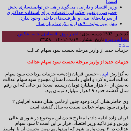
است!
وزیر اقتصاد و دارایی، می‌گوید راهی جز توانمندسازی بخش
خصوصی و تغییر حکمرانی اقتصادی برای استفاده حداکثری
از سرمایه‌های ملی و ظرفیت‌های داخلی وجود ندارد.
پیش بینی تولید ۹۰ هزار تن کره تا پایان سال
کد خبر : 1502
دسته بندی :
اخبار روز
,
اقتصادی
,
خانه
,
عکس
,
مطالب ویژه
تاریخ انتشار : ۱۴۰۱/۰۹/۱۷ - ۲۳:۵۸
+
×
–
جزییات جدید از واریز مرحله نخست سود سهام عدالت
جزییات جدید از واریز مرحله نخست سود سهام عدالت
به گزارش
ایبِنا
، «حسین قربان زاده»به جزییات پرداخت سود سهام
عدالت اشاره کرد و اظهار داشت: امسال مجموع سود سهام عدالت
به بیش از ۶۰ هزار میلیارد تومان رسیده است؛ در حالی که این رقم
سال گذشته حدود ۲۹ هزار میلیارد تومان بود.
وی خاطرنشان کرد: وجود چنین ارقامی نشان دهنده افزایش ۲
برابری سود سهام عدالت نسبت به سال گذشته است.
قربان زاده ادامه داد: با مطرح شدن این موضوع در شورای عالی
بورس و نیز تاکید وزیر اقتصاد، قرار بر این است تا سود سهام
عدالت در ۲ نوبت واریز شود که امیدواریم نوبت نخست آن تا اواسط