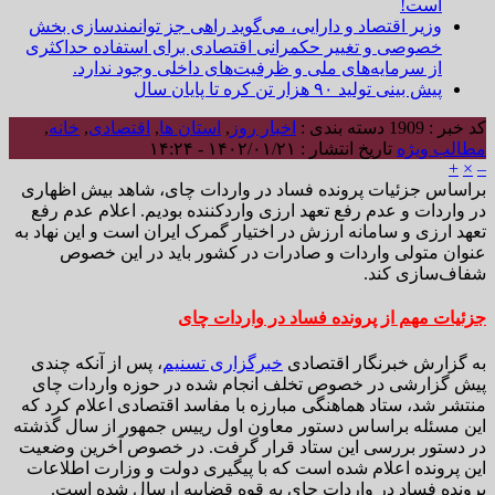
است!
وزیر اقتصاد و دارایی، می‌گوید راهی جز توانمندسازی بخش
خصوصی و تغییر حکمرانی اقتصادی برای استفاده حداکثری
از سرمایه‌های ملی و ظرفیت‌های داخلی وجود ندارد.
پیش بینی تولید ۹۰ هزار تن کره تا پایان سال
کد خبر : 1909
دسته بندی :
اخبار روز
,
استان ها
,
اقتصادی
,
خانه
,
مطالب ویژه
تاریخ انتشار : ۱۴۰۲/۰۱/۲۱ - ۱۴:۲۴
+
×
–
براساس جزئیات پرونده فساد در واردات چای، شاهد بیش اظهاری
در واردات و عدم رفع تعهد ارزی واردکننده بودیم. اعلام عدم رفع
تعهد ارزی و سامانه ارزش در اختیار گمرک ایران است و این نهاد به
عنوان متولی واردات و صادرات در کشور باید در این خصوص
شفاف‌سازی کند.
جزئیات مهم از پرونده فساد در واردات چای
به گزارش خبرنگار اقتصادی
خبرگزاری تسنیم
، پس از آنکه چندی
پیش گزارشی در خصوص تخلف انجام شده در حوزه واردات چای
منتشر شد، ستاد هماهنگی مبارزه با مفاسد اقتصادی اعلام کرد که
این مسئله براساس دستور معاون اول رییس جمهور از سال گذشته
در دستور بررسی این ستاد قرار گرفت. در خصوص آخرین وضعیت
این پرونده اعلام شده است که با پیگیری دولت و وزارت اطلاعات
پرونده فساد در واردات چای به قوه قضاییه ارسال شده است.