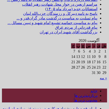
مراسم اربعین در جوار محل شهادت رهبر انقلاب
استفتائات جدید (مرداد ماه ۱۴۰۵)
پاسخ به نامه دبیرکل و رزمندگان حزب‌الله لبنان
پیام تسلیت به مناسبت درگذشت مادر گران‌قدر و ...
پیام به مناسبت حماسه تشییع امام شهید و تبیین مسائل ...
پیام قدردانی از مردم عراق
بزرگداشت آقای شهید ایران در تهران
آگوست 2026
ش
ی
د
س
چ
پ
ج
7
6
5
4
3
2
1
14
13
12
11
10
9
8
21
20
19
18
17
16
15
28
27
26
25
24
23
22
31
30
29
« مه
خانه
پربازدیدترین ها
محبوب ترین ها
ایران قصد دارد پیشنهاد همکاری در زمینه غنی‌سازی اورانیوم