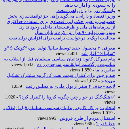
را به سعودی و امارات بدهد
واشنگتن در برابر دوراهی سخت
وزیر اقتصاد و دارایی، می‌گوید راهی جز توانمندسازی بخش
خصوصی و تغییر حکمرانی اقتصادی برای استفاده حداکثری
از سرمایه‌های ملی و ظرفیت‌های داخلی وجود ندارد.
پیش بینی تولید ۹۰ هزار تن کره تا پایان سال
مخالفت اوپک با درخواست ترامپ برای افزایش تولید نفت
معرفی ۲ محصول جدید توسط سایپا/ تولید انبوه “کوئیک S “و
“ساینا S ” آغاز شد
- 2,451 views
پیام دبیرکل کانون زندانیان سیاسی مسلمان قبل از انقلاب به
مناسبت درگذشت ابوالقاسم سرحدی زاده
- 1,633 views
تماس با ما
- 1,550 views
هند و چین برای کنترل قیمت نفت کارگروه مشترک تشکیل
می‌دهند
- 1,072 views
لایحه «حذف ۴ صفر از پول ملی» به مجلس رفت
- 1,039
views
✅ هنگ‌کنگ در جوار چین چگونه کرونا را کنترل کرد؟
- 1,020
views
انتخاب دبیر کل کانون زندانیان سیاسی مسلمان قبل ازانقلاب
- 1,019 views
استقبال مردم از طرح فروش
- 995 views
خط فقر ؟
- 986 views