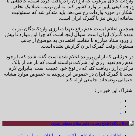
واردات کالای مرغوب که ارز آن را دریافت کرده است، کالاهایی با
درجه کیفی پایین‌تر وارد کشور کند. به این ترتیب عملا یک تخلف
آشکار در حوزه واردات رخ می‌دهد. باید متذکر شد که مسئولیت
سامانه ارزش نیز با گمرک ایران است.
همچنین اعلام لیست عدم رفع تعهدات ارزی واردکنندگان نیز به
عهده گمرک ایران است. سوال اینجا است که چرا این موارد تا پیش
از ورود ستاد مبارزه با مفاسد اقتصادی به موضوع از جانب
مسئولان وقت گمرک ایران گزارش نشده است.
در جزئیاتی که از این پرونده اعلام شده است گفته شده که با وجود
عدم رفع تعهد ارزی این شرکت توانسته است که باز هم از بانک
مرکزی ارز دریافت کند که در نوع خود عجیب است. بنابراین لازم
است تا گمرک ایران در خصوص این پرونده به خصوص موارد مشابه
احتمالی توضیحات جامعی ارائه کند.
اشتراک این خبر در :
پایگاه اطلاع رسانی دفتر مقام معظم رهبری
اطلاعیه درباره ادعای واکنش رهبر انقلاب به نامه رئیس ...