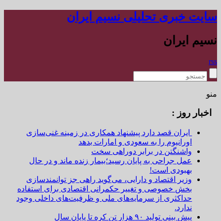
سایت خبری تحلیلی نسیم ایران
نسیم ایران
rss
منو
اخبار روز :
ایران قصد دارد پیشنهاد همکاری در زمینه غنی‌سازی
اورانیوم را به سعودی و امارات بدهد
واشنگتن در برابر دوراهی سخت
عمل جراحی به پایان رسید؛بیمار زنده ماند و در حال
بهبودی است!
وزیر اقتصاد و دارایی، می‌گوید راهی جز توانمندسازی
بخش خصوصی و تغییر حکمرانی اقتصادی برای استفاده
حداکثری از سرمایه‌های ملی و ظرفیت‌های داخلی وجود
ندارد.
پیش بینی تولید ۹۰ هزار تن کره تا پایان سال