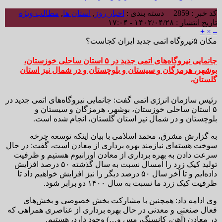
کد خبر : 2859
دسته بندی :
اخبار روز
,
استان ها
,
مطالب ویژه
تاریخ انتشار : ۱۴۰۲/۰۴/۲۸ - ۱۷:۰۴
+
×
–
مکان ۵نیروگاه اتمی جدید ایران کجاست؟
جانمایی نیروگاه‌های اتمی جدید در ۵ استان ساحلی خوزستان،
بوشهر، هرمزگان و سیستان و بلوچستان و در شمال نیز استان
گلستان،
رئیس سازمان انرژی اتمی گفت: جانمایی نیروگاه‌های اتمی جدید در
۵ استان ساحلی خوزستان، بوشهر، هرمزگان و سیستان و
بلوچستان و در شمال نیز استان گلستان، انجام شده است.
به گزارش مشرق، محمد اسلامی با بیان اینکه توسعه چرخه
سوخت هسته‌ای نیازمند بهره برداری از معادن است، گفت: در حال
سرعت دادن به بهره برداری از معادن اورانیوم هستیم و ظرفیت
تولید کیک زرد را امسال نسبت به سال گذشته ۵۰ درصد افزایش
داده‌ایم و تا آخر سال ۵۰ درصد دیگر را نیز افزایش خواهیم داد تا
ظرفیت کیک زرد ما نسبت به سال ۱۴۰۰ دو برابر شود.
وی ادامه داد: همچنین با مشارکت بخش خصوصی و بخش‌های
فعال صنعتی و معدنی در حال بهره برداری از عناصری همراهی که
در معادن (آهن، کانسنگ، مس و…) وجود دارد، هستیم.