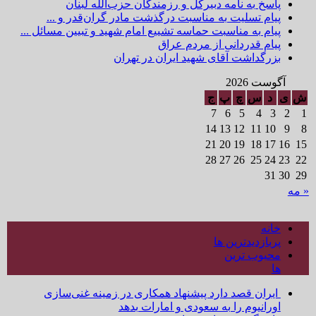
پاسخ به نامه دبیرکل و رزمندگان حزب‌الله لبنان
پیام تسلیت به مناسبت درگذشت مادر گران‌قدر و ...
پیام به مناسبت حماسه تشییع امام شهید و تبیین مسائل ...
پیام قدردانی از مردم عراق
بزرگداشت آقای شهید ایران در تهران
آگوست 2026
ش
ی
د
س
چ
پ
ج
7
6
5
4
3
2
1
14
13
12
11
10
9
8
21
20
19
18
17
16
15
28
27
26
25
24
23
22
31
30
29
« مه
خانه
پربازدیدترین ها
محبوب ترین
ها
ایران قصد دارد پیشنهاد همکاری در زمینه غنی‌سازی
اورانیوم را به سعودی و امارات بدهد