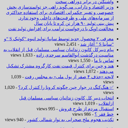
واشنگتن در برابر دوراهی سخت
وزیر اقتصاد و دارایی، می‌گوید راهی جز توانمندسازی بخش
خصوصی و تغییر حکمرانی اقتصادی برای استفاده حداکثری
از سرمایه‌های ملی و ظرفیت‌های داخلی وجود ندارد.
پیش بینی تولید ۹۰ هزار تن کره تا پایان سال
مخالفت اوپک با درخواست ترامپ برای افزایش تولید نفت
معرفی ۲ محصول جدید توسط سایپا/ تولید انبوه “کوئیک S “و
“ساینا S ” آغاز شد
- 2,451 views
پیام دبیرکل کانون زندانیان سیاسی مسلمان قبل از انقلاب به
مناسبت درگذشت ابوالقاسم سرحدی زاده
- 1,633 views
تماس با ما
- 1,550 views
هند و چین برای کنترل قیمت نفت کارگروه مشترک تشکیل
می‌دهند
- 1,072 views
لایحه «حذف ۴ صفر از پول ملی» به مجلس رفت
- 1,039
views
✅ هنگ‌کنگ در جوار چین چگونه کرونا را کنترل کرد؟
- 1,020
views
انتخاب دبیر کل کانون زندانیان سیاسی مسلمان قبل
ازانقلاب
- 1,019 views
استقبال مردم از طرح فروش
- 995 views
خط فقر ؟
- 986 views
تکذیب هجوم ملخ صحرایی به نوار شمالی کشور
- 940 views