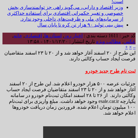
است!
وزیر اقتصاد و دارایی، می‌گوید راهی جز توانمندسازی بخش
خصوصی و تغییر حکمرانی اقتصادی برای استفاده حداکثری
از سرمایه‌های ملی و ظرفیت‌های داخلی وجود ندارد.
پیش بینی تولید ۹۰ هزار تن کره تا پایان سال
کد خبر : 1611
دسته بندی :
اخبار روز
,
استان ها
,
اقتصادی
,
خانه
,
عکس
,
مطالب ویژه
تاریخ انتشار : ۱۴۰۱/۱۲/۲۰ - ۱۳:۵۸
+
×
–
این طرح از ۲۰ اسفند آغاز خواهد شد و از ۲۰ تا ۲۳ اسفند متقاضیان
فرصت ایجاد حساب وکالتی دارند.
ثبت نام طرح جدید خودرو
جزئیات عرضه ۵۰۰ هزار خودرو اعلام شد. این طرح از ۲۰ اسفند
آغاز خواهد شد و از ۲۰ تا ۲۳ اسفند متقاضیان فرصت ایجاد حساب
وکالتی دارند. از ۲۶ تا ۲۸ اسفند امکان ثبت‌نام خودرو در سامانه
یکپارچه esale.car.ir وجود خواهد داشت. مبلغ واریزی برای ثبت‌نام
۱۰۰ میلیون تومان اعلام شده. فروردین زمان دریافت خودروها
اعلام خواهد شد.