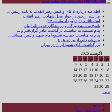
پایگاه اطلاع رسانی دفتر مقام معظم رهبری
اطلاعیه درباره ادعای واکنش رهبر انقلاب به نامه رئیس ...
مراسم اربعین در جوار محل شهادت رهبر انقلاب
استفتائات جدید (مرداد ماه ۱۴۰۵)
پاسخ به نامه دبیرکل و رزمندگان حزب‌الله لبنان
پیام تسلیت به مناسبت درگذشت مادر گران‌قدر و ...
پیام به مناسبت حماسه تشییع امام شهید و تبیین مسائل ...
پیام قدردانی از مردم عراق
بزرگداشت آقای شهید ایران در تهران
آگوست 2026
ش
ی
د
س
چ
پ
ج
7
6
5
4
3
2
1
14
13
12
11
10
9
8
21
20
19
18
17
16
15
28
27
26
25
24
23
22
31
30
29
« مه
خانه
پربازدیدترین ها