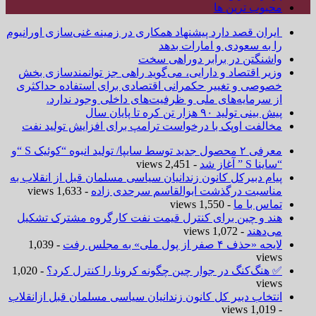
محبوب ترین ها
ایران قصد دارد پیشنهاد همکاری در زمینه غنی‌سازی اورانیوم
را به سعودی و امارات بدهد
واشنگتن در برابر دوراهی سخت
وزیر اقتصاد و دارایی، می‌گوید راهی جز توانمندسازی بخش
خصوصی و تغییر حکمرانی اقتصادی برای استفاده حداکثری
از سرمایه‌های ملی و ظرفیت‌های داخلی وجود ندارد.
پیش بینی تولید ۹۰ هزار تن کره تا پایان سال
مخالفت اوپک با درخواست ترامپ برای افزایش تولید نفت
معرفی ۲ محصول جدید توسط سایپا/ تولید انبوه “کوئیک S “و
“ساینا S ” آغاز شد
- 2,451 views
پیام دبیرکل کانون زندانیان سیاسی مسلمان قبل از انقلاب به
مناسبت درگذشت ابوالقاسم سرحدی زاده
- 1,633 views
تماس با ما
- 1,550 views
هند و چین برای کنترل قیمت نفت کارگروه مشترک تشکیل
می‌دهند
- 1,072 views
لایحه «حذف ۴ صفر از پول ملی» به مجلس رفت
- 1,039
views
✅ هنگ‌کنگ در جوار چین چگونه کرونا را کنترل کرد؟
- 1,020
views
انتخاب دبیر کل کانون زندانیان سیاسی مسلمان قبل ازانقلاب
- 1,019 views