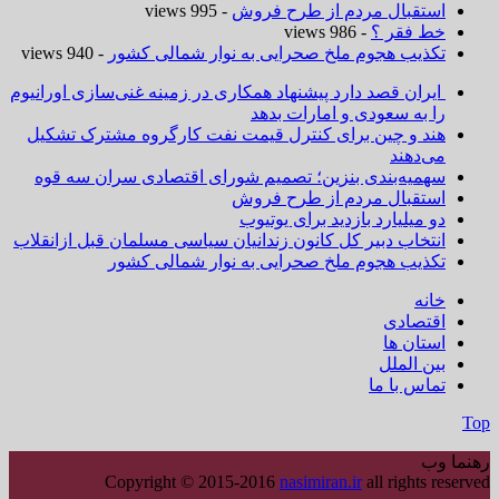
استقبال مردم از طرح فروش
- 995 views
خط فقر ؟
- 986 views
تکذیب هجوم ملخ صحرایی به نوار شمالی کشور
- 940 views
ایران قصد دارد پیشنهاد همکاری در زمینه غنی‌سازی اورانیوم
را به سعودی و امارات بدهد
هند و چین برای کنترل قیمت نفت کارگروه مشترک تشکیل
می‌دهند
سهمیه‌بندی بنزین؛ تصمیم شورای اقتصادی سران سه قوه
استقبال مردم از طرح فروش
دو میلیارد بازدید برای یوتیوب
انتخاب دبیر کل کانون زندانیان سیاسی مسلمان قبل ازانقلاب
تکذیب هجوم ملخ صحرایی به نوار شمالی کشور
خانه
اقتصادی
استان ها
بین الملل
تماس با ما
Top
رهنما وب
Copyright © 2015-2016
nasimiran.ir
all rights reserved