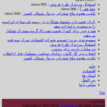
استقبال مردم از طرح فروش
- 995 views
خط فقر ؟
- 986 views
تکذیب هجوم ملخ صحرایی به نوار شمالی کشور
- 940 views
ایران قصد دارد پیشنهاد همکاری در زمینه غنی‌سازی اورانیوم
را به سعودی و امارات بدهد
هند و چین برای کنترل قیمت نفت کارگروه مشترک تشکیل
می‌دهند
سهمیه‌بندی بنزین؛ تصمیم شورای اقتصادی سران سه قوه
استقبال مردم از طرح فروش
دو میلیارد بازدید برای یوتیوب
انتخاب دبیر کل کانون زندانیان سیاسی مسلمان قبل ازانقلاب
تکذیب هجوم ملخ صحرایی به نوار شمالی کشور
خانه
اقتصادی
استان ها
بین الملل
تماس با ما
Top
رهنما وب
Copyright © 2015-2016
nasimiran.ir
all rights reserved