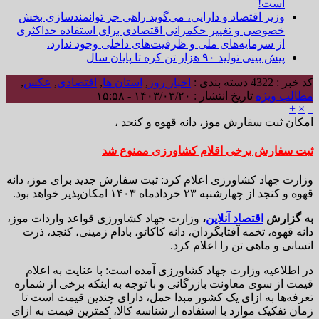
است!
وزیر اقتصاد و دارایی، می‌گوید راهی جز توانمندسازی بخش
خصوصی و تغییر حکمرانی اقتصادی برای استفاده حداکثری
از سرمایه‌های ملی و ظرفیت‌های داخلی وجود ندارد.
پیش بینی تولید ۹۰ هزار تن کره تا پایان سال
کد خبر : 4322
دسته بندی :
اخبار روز
,
استان ها
,
اقتصادی
,
عکس
,
مطالب ویژه
تاریخ انتشار : ۱۴۰۳/۰۳/۲۰ - ۱۵:۵۸
+
×
–
امکان ثبت سفارش موز، دانه قهوه و کنجد ،
ثبت سفارش برخی اقلام کشاورزی ممنوع شد
وزارت جهاد کشاورزی اعلام کرد: ثبت سفارش جدید برای موز، دانه
قهوه و کنجد از چهارشنبه ۲۳ خردادماه ۱۴۰۳ امکان‌پذیر خواهد بود.
به گزارش
اقتصاد آنلاین
،
وزارت جهاد کشاورزی قواعد واردات موز،
دانه قهوه، تخمه آفتابگردان، دانه کاکائو، بادام زمینی، کنجد، ذرت
انسانی و ماهی تن را اعلام کرد.
در اطلاعیه وزارت جهاد کشاورزی آمده است: با عنایت به اعلام
قیمت از سوی معاونت بازرگانی و با توجه به اینکه برخی از شماره
تعرفه‌ها به ازای یک کشور مبدا حمل، دارای چندین قیمت است تا
زمان تفکیک موارد با استفاده از شناسه کالا، کمترین قیمت به ازای