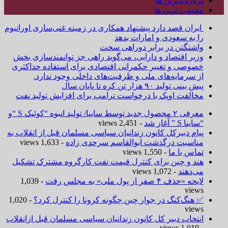
پربازدیدترین ها
محبوب ترین ها
ایران قصد دارد پیشنهاد همکاری در زمینه غنی‌سازی اورانیوم
را به سعودی و امارات بدهد
واشنگتن در برابر دوراهی سخت
وزیر اقتصاد و دارایی، می‌گوید راهی جز توانمندسازی بخش
خصوصی و تغییر حکمرانی اقتصادی برای استفاده حداکثری
از سرمایه‌های ملی و ظرفیت‌های داخلی وجود ندارد.
پیش بینی تولید ۹۰ هزار تن کره تا پایان سال
مخالفت اوپک با درخواست ترامپ برای افزایش تولید نفت
معرفی ۲ محصول جدید توسط سایپا/ تولید انبوه “کوئیک S “و
“ساینا S ” آغاز شد
- 2,451 views
پیام دبیرکل کانون زندانیان سیاسی مسلمان قبل از انقلاب به
مناسبت درگذشت ابوالقاسم سرحدی زاده
- 1,633 views
تماس با ما
- 1,550 views
هند و چین برای کنترل قیمت نفت کارگروه مشترک تشکیل
می‌دهند
- 1,072 views
لایحه «حذف ۴ صفر از پول ملی» به مجلس رفت
- 1,039
views
✅ هنگ‌کنگ در جوار چین چگونه کرونا را کنترل کرد؟
- 1,020
views
انتخاب دبیر کل کانون زندانیان سیاسی مسلمان قبل ازانقلاب
- 1,019 views