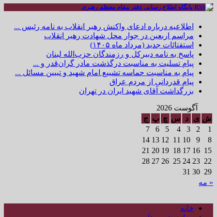
پایگاه اطلاع رسانی دفتر مقام معظم رهبری
اطلاعیه درباره ادعای واکنش رهبر انقلاب به نامه رئیس ...
مراسم اربعین در جوار محل شهادت رهبر انقلاب
استفتائات جدید (مرداد ماه ۱۴۰۵)
پاسخ به نامه دبیرکل و رزمندگان حزب‌الله لبنان
پیام تسلیت به مناسبت درگذشت مادر گران‌قدر و ...
پیام به مناسبت حماسه تشییع امام شهید و تبیین مسائل ...
پیام قدردانی از مردم عراق
بزرگداشت آقای شهید ایران در تهران
آگوست 2026
ش
ی
د
س
چ
پ
ج
7
6
5
4
3
2
1
14
13
12
11
10
9
8
21
20
19
18
17
16
15
28
27
26
25
24
23
22
31
30
29
« مه
خانه