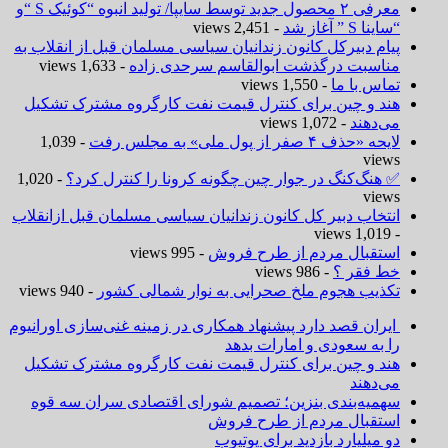
معرفی ۲ محصول جدید توسط سایپا/ تولید انبوه “کوئیک S “و
“ساینا S ” آغاز شد
- 2,451 views
پیام دبیرکل کانون زندانیان سیاسی مسلمان قبل از انقلاب به
مناسبت درگذشت ابوالقاسم سرحدی زاده
- 1,633 views
تماس با ما
- 1,550 views
هند و چین برای کنترل قیمت نفت کارگروه مشترک تشکیل
می‌دهند
- 1,072 views
لایحه «حذف ۴ صفر از پول ملی» به مجلس رفت
- 1,039
views
✅ هنگ‌کنگ در جوار چین چگونه کرونا را کنترل کرد؟
- 1,020
views
انتخاب دبیر کل کانون زندانیان سیاسی مسلمان قبل ازانقلاب
- 1,019 views
استقبال مردم از طرح فروش
- 995 views
خط فقر ؟
- 986 views
تکذیب هجوم ملخ صحرایی به نوار شمالی کشور
- 940 views
ایران قصد دارد پیشنهاد همکاری در زمینه غنی‌سازی اورانیوم
را به سعودی و امارات بدهد
هند و چین برای کنترل قیمت نفت کارگروه مشترک تشکیل
می‌دهند
سهمیه‌بندی بنزین؛ تصمیم شورای اقتصادی سران سه قوه
استقبال مردم از طرح فروش
دو میلیارد بازدید برای یوتیوب