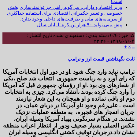
است!
وزیر اقتصاد و دارایی، می‌گوید راهی جز توانمندسازی بخش
خصوصی و تغییر حکمرانی اقتصادی برای استفاده حداکثری
از سرمایه‌های ملی و ظرفیت‌های داخلی وجود ندارد.
پیش بینی تولید ۹۰ هزار تن کره تا پایان سال
کد خبر : 676
دسته بندی : دسته‌بندی نشده
تاریخ انتشار :
۱۳۹۸/۰۷/۰۴ - ۲۳:۳۶
+
×
–
ثابت نگهداشتن قیمت ارز و ترامپ
ترامپ نباید وارد جنگ شود .او در دور اول انتخابات آمریکا
که رای آورد و به ریاست جمهوری انتخاب شد صلح ،یکی
از شعارهای وی بود .او از رؤساي جمهوری قبل که آمریکا
را وارد جنگ کرده بودند ،انتقاد می‌کرد. چیزی به انتخابات
دوم او باقی نمانده و او همچنان به این شعار نیازمند
است . علی‌رغم وجود ناو آمریکا در دریای عمان، در
جریان انفجار های فجیره، به منطقه عملیات نزدیک
نشدند. در هنگام سرنگونی پهپاد آمریکا وسیله ایران،
عکس العملی بسیار ضعیف ودور از انتظار اعراب منطقه
نشان داد.درجریان توقیف کشتی انگلیسی وسیله ایران