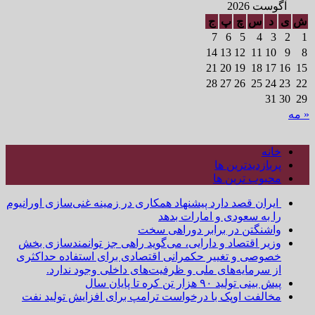
آگوست 2026
ش
ی
د
س
چ
پ
ج
7
6
5
4
3
2
1
14
13
12
11
10
9
8
21
20
19
18
17
16
15
28
27
26
25
24
23
22
31
30
29
« مه
خانه
پربازدیدترین ها
محبوب ترین ها
ایران قصد دارد پیشنهاد همکاری در زمینه غنی‌سازی اورانیوم
را به سعودی و امارات بدهد
واشنگتن در برابر دوراهی سخت
وزیر اقتصاد و دارایی، می‌گوید راهی جز توانمندسازی بخش
خصوصی و تغییر حکمرانی اقتصادی برای استفاده حداکثری
از سرمایه‌های ملی و ظرفیت‌های داخلی وجود ندارد.
پیش بینی تولید ۹۰ هزار تن کره تا پایان سال
مخالفت اوپک با درخواست ترامپ برای افزایش تولید نفت