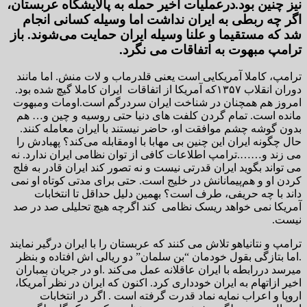
نیز چنین بود.درعملیات اخیر حمله به پالایشگاه عربستان،
اگر چه ربطی به ایران نداشت اما وسیله کسانی انجام
شد که مستقیما و علنا وسیله ایران حمايت می‌شوند. باز
ترامپ مبهوت به اتفاقات می نگرد.
ترامپ، کاملا آمریکایی است یعنی قلدرماب و لات منش. اما مانند
دوران انقلاب ۱۳۵۷که آمریکا از اتفاقات ایران کاملا گیچ شده بود.
امروز هم همچنان در شناخت ایران سردرگم است.اومات ومبهوت
مانده است. تمام گردن کلفت های دنیا حتی روسیه و چین و… هم
بدون گوشه چشم موافقت او، حاضر نیستند با ایران معامله کنند.
حال چگونه ایران این چنین بی مهابا با اومقابله می‌کند؟ پهبادش را
می زند و…….ترامپ اطلاعات کافی از توان نظامی ایران ندارد. نه
می تواند بگوید ایران قدرتی نیست و نه تصور کند ایران قادر به فلج
کردن او و هم‌پیمانانش در خلیج است. حتی برای مدتی کوتاه او نمی
داند با چه حریفی، طرف است؟ بهمين دلیل حداقل تا انتخابات
آمریکا نمی خواهد ریسک نظامی کند اگرچه هیچ تحلیلی صد در صد
نیست.
ترامپ و نتانیاهو تلاش می کنند که عربستان را با ایران درگیر نمایند
.اما بتازگی بقول خودمان “بن سلمان” دو ریالی اش افتاده و بنظر
میرسد دررابطه با ایران عاقلانه عمل می‌کند .او در جریان بمباران
اخیر ازاتهام به ایران خودداری کرد. اکنون که ایران در نظر آمریکا،
اروپا و اعراب نمایه نماد قدرت گرفته است . اگر در انتخابات