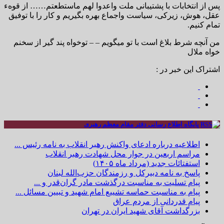
پس از انتخابات با پشتیبانی ملت واعدوا لهم ماستطعتم…… از قوهء
عقل، هوش، زیرکی، سیاست واجماع بهره بگیریم و کار را با توفیق
تمام کنیم.
من آنچه شرط بلاغ است با تو میگویم – – توخواه پند گیر از سخنم
خواه ملال
اشتراک این خبر در :
پایگاه اطلاع رسانی دفتر مقام معظم رهبری
اطلاعیه درباره ادعای واکنش رهبر انقلاب به نامه رئیس ...
مراسم اربعین در جوار محل شهادت رهبر انقلاب
استفتائات جدید (مرداد ماه ۱۴۰۵)
پاسخ به نامه دبیرکل و رزمندگان حزب‌الله لبنان
پیام تسلیت به مناسبت درگذشت مادر گران‌قدر و ...
پیام به مناسبت حماسه تشییع امام شهید و تبیین مسائل ...
پیام قدردانی از مردم عراق
بزرگداشت آقای شهید ایران در تهران