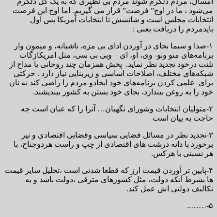
امسال، مردم دلگرم شوند مردم بی نظیری که به یک گل دلگرم
می‌شود ، ما در اوج” فرصت” قرار می گیریم. اما اوج این فرصت
انتخابات مجلس است و شانسش تا انتخابات آمریکا پس اول
بایدمردم را دریافت یعنی :
۱-صدا و سیما بجای در آوردن ادای بی مزه، ناشیانه، و میمون وار
برنامه‌های منو وتو- وی، او، ای – وبی بی سی، متل امریکازگات
تلنت درخود تجدید نظر نماید. پخش همزمان چند روحانی یا مداح از
شبکه‌های مختلف، اصلاحات اساسی و زیربنایی نیاز دارد . حرکتی
برای علمی کردن برنامه‌های خود ایجادو مردم را راضی کند نه نان
خود را به روغن بیندازد، بجای خود بستن به کشور بیندیشند.
۲-متولیان انتخابات وشورای نگهبان… آنرا را که عیان است چه
حاجت به بیان است
۳-تجدید نظر در مسائل قضایی سیاسی وقضایی اقتصادي و نیز
برخورد با دانه درشت های اقتصادی از چپ و راست هردوجناح، با
هر نسبتی با هرکس.
۴-پایین تر آوردن قیمت ارز که قطعا شدنی است ،تحليل سایر قیمت
ها بشرط آنکه دولت، مثل کشورهای مترقی ،دولت باشد و به
تکالیف دولتی اش عمل کند.
۵-……..