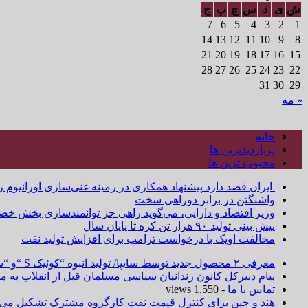
ش
ی
د
س
چ
پ
ج
7
6
5
4
3
2
1
14
13
12
11
10
9
8
21
20
19
18
17
16
15
28
27
26
25
24
23
22
31
30
29
« مه
خانه
پربازدیدترین ها
محبوب ترین ها
ایران قصد دارد پیشنهاد همکاری در زمینه غنی‌سازی اورانیوم ر
واشنگتن در برابر دوراهی سخت
وزیر اقتصاد و دارایی، می‌گوید راهی جز توانمندسازی بخش خص
پیش بینی تولید ۹۰ هزار تن کره تا پایان سال
مخالفت اوپک با درخواست ترامپ برای افزایش تولید نفت
معرفی ۲ محصول جدید توسط سایپا/ تولید انبوه “کوئیک S “و “ساینا S ” آغاز شد
پیام دبیرکل کانون زندانیان سیاسی مسلمان قبل از انقلاب به
تماس با ما
- 1,550 views
هند و چین برای کنترل قیمت نفت کارگروه مشترک تشکیل می‌د