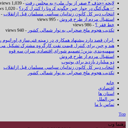
لایحه «حذف ۴ صفر از پول ملی» به مجلس رفت
- 1,039 views
✅ هنگ‌کنگ در جوار چین چگونه کرونا را کنترل کرد؟
- 1,020 views
انتخاب دبیر کل کانون زندانیان سیاسی مسلمان قبل ازانقلاب
 1,019 views
استقبال مردم از طرح فروش
- 995 views
خط فقر ؟
- 986 views
تکذیب هجوم ملخ صحرایی به نوار شمالی کشور
- 940 views
ایران قصد دارد پیشنهاد همکاری در زمینه غنی‌سازی اورانیوم ر
هند و چین برای کنترل قیمت نفت کارگروه مشترک تشکیل می‌د
سهمیه‌بندی بنزین؛ تصمیم شورای اقتصادی سران سه قوه
استقبال مردم از طرح فروش
دو میلیارد بازدید برای یوتیوب
انتخاب دبیر کل کانون زندانیان سیاسی مسلمان قبل ازانقلاب
تکذیب هجوم ملخ صحرایی به نوار شمالی کشور
خانه
اقتصادی
استان ها
بین الملل
تماس با ما
Top
رهنما وب