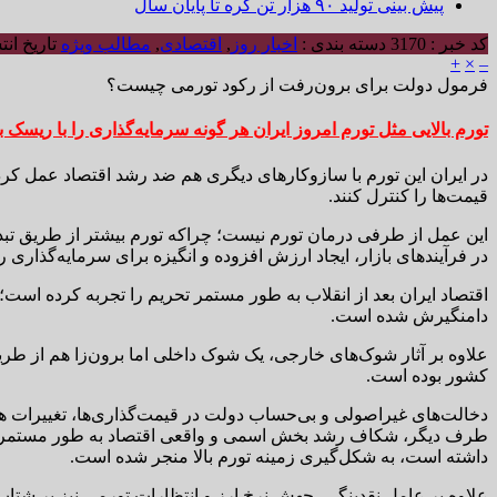
پیش بینی تولید ۹۰ هزار تن کره تا پایان سال
کد خبر : 3170
دسته بندی :
اخبار روز
,
اقتصادی
,
مطالب ویژه
تاریخ انتشار : ۰۶/۲۴
+
×
–
فرمول دولت برای برون‌رفت از رکود تورمی چیست؟
تورم بالایی مثل تورم امروز ایران هر گونه سرمایه‌گذاری را با ریسک با
در ایران این تورم با سازوکارهای دیگری هم ضد رشد اقتصاد عمل ک
قیمت‌ها را کنترل کنند.
این عمل از طرفی درمان تورم نیست؛ چراکه تورم بیشتر از طریق تبد
در فرآیندهای بازار، ایجاد ارزش افزوده و انگیزه برای سرمایه‌گذاری
اقتصاد ایران بعد از انقلاب به طور مستمر تحریم را تجربه کرده اس
دامنگیرش شده است.
علاوه بر آثار شوک‌های خارجی، یک شوک داخلی اما برون‌زا هم از 
کشور بوده است.
دخالت‌های غیراصولی و بی‌حساب دولت در قیمت‌گذاری‌ها، تغییرات هر
طرف دیگر، شکاف رشد بخش اسمی و واقعی اقتصاد به طور مستمر ط
داشته است، به شکل‌گیری زمینه تورم بالا منجر شده است.
علاوه بر عامل نقدینگی، جهش نرخ ارز و انتظارات تورمی نیز بر شتا