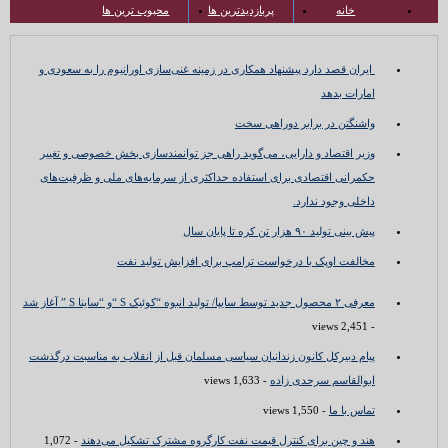
خانه
پربازدیدترین ها
محبوب ترین ها
ایران قصد دارد پیشنهاد همکاری در زمینه غنی‌سازی اورانیوم را به سعودی و
امارات بدهد
واشنگتن در برابر دوراهی سخت
وزیر اقتصاد و دارایی، می‌گوید راهی جز توانمندسازی بخش خصوصی و تغییر
حکمرانی اقتصادی برای استفاده حداکثری از سرمایه‌های ملی و ظرفیت‌های
داخلی وجود ندارد.
پیش بینی تولید ۹۰ هزار تن کره تا پایان سال
مخالفت اوپک با درخواست ترامپ برای افزایش تولید نفت
معرفی ۲ محصول جدید توسط سایپا/ تولید انبوه “کوئیک S “و “ساینا S ” آغاز شد
- 2,451 views
پیام دبیرکل کانون زندانیان سیاسی مسلمان قبل از انقلاب به مناسبت درگذشت
ابوالقاسم سرحدی زاده
- 1,633 views
تماس با ما
- 1,550 views
هند و چین برای کنترل قیمت نفت کارگروه مشترک تشکیل می‌دهند
- 1,072