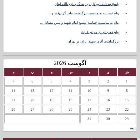
پاسخ به نامه دبیرکل و رزمندگان حزب‌الله لبنان
پیام تسلیت به مناسبت درگذشت مادر گران‌قدر و ...
پیام به مناسبت حماسه تشییع امام شهید و تبیین مسائل ...
پیام قدردانی از مردم عراق
بزرگداشت آقای شهید ایران در تهران
آگوست 2026
ش
ی
د
س
چ
پ
ج
7
6
5
4
3
2
1
14
13
12
11
10
9
8
21
20
19
18
17
16
15
28
27
26
25
24
23
22
31
30
29
« مه