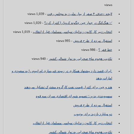
views
لایحه «حذف ۴ صفر از پول ملی» به مجلس رفت
- 1,039 views
✅ هنگ‌کنگ در جوار چین چگونه کرونا را کنترل کرد؟
- 1,020 views
انتخاب دبیر کل کانون زندانیان سیاسی مسلمان قبل ازانقلاب
- 1,019 views
استقبال مردم از طرح فروش
- 995 views
خط فقر ؟
- 986 views
تکذیب هجوم ملخ صحرایی به نوار شمالی کشور
- 940 views
ایران قصد دارد پیشنهاد همکاری در زمینه غنی‌سازی اورانیوم را به سعودی و
امارات بدهد
هند و چین برای کنترل قیمت نفت کارگروه مشترک تشکیل می‌دهند
سهمیه‌بندی بنزین؛ تصمیم شورای اقتصادی سران سه قوه
استقبال مردم از طرح فروش
دو میلیارد بازدید برای یوتیوب
انتخاب دبیر کل کانون زندانیان سیاسی مسلمان قبل ازانقلاب
تکذیب هجوم ملخ صحرایی به نوار شمالی کشور