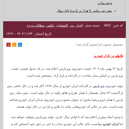
وجود ندارد.
پیش بینی تولید ۹۰ هزار تن کره تا پایان سال
کد خبر : 4041
دسته بندی :
اخبار روز
,
اقتصادی
,
عکس
,
مطالب ویژه
تاریخ انتشار : ۱۴۰۲/۱۱/۲۳ - ۱۳:۴۱
محصول محبوب فرانسوی گران شد!
+
×
–
تلاطم در بازار خودرو
تاریخ ۲۲ بهمن ماه ۱۴۰۲، قیمت خودروی پژو پارس اعلام شد. در یک جدول قیمتی، قیمت
پژو پارس بر اساس مدل ساخت، در کارخانه و بازار آزاد، مشخص شده است.
تولید خودروی
پژو پارس
در کارخانه ایران خودرو از سال ۱۳۷۹ آغاز شد و در حال حاضر، پس
از گذشت ۲۳ سال، همچنان با همان طرح و ظاهر اولیه در حال تولید است. بدون شک، پژو
پارس یا همان (پژو پرشیا سابق) به عنوان محبوب‌ترین خودروی سدان ایران خودرو شناخته
شده است، حتی در حالی که خودروهایی مانند دنا پلاس و تارا نیز در حال تولید هستند.
با وجود اینکه پیش‌تر اعلام شد که تا اواخر سال جاری، تولید پژو پارس متوقف خواهد شد،
اما
ایران خودرو
نتوانست جای خالی این خودرو جذاب را حتی در ذهن خود احساس کند و