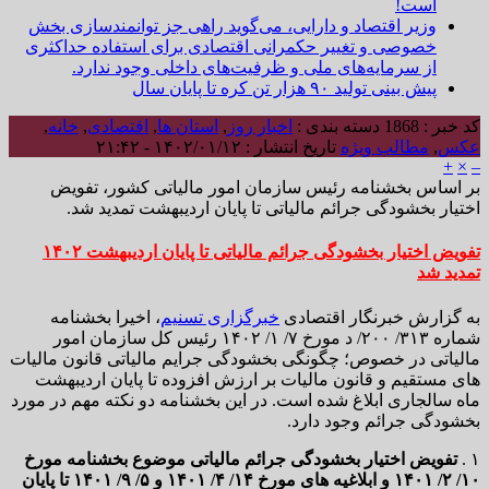
است!
وزیر اقتصاد و دارایی، می‌گوید راهی جز توانمندسازی بخش
خصوصی و تغییر حکمرانی اقتصادی برای استفاده حداکثری
از سرمایه‌های ملی و ظرفیت‌های داخلی وجود ندارد.
پیش بینی تولید ۹۰ هزار تن کره تا پایان سال
کد خبر : 1868
دسته بندی :
اخبار روز
,
استان ها
,
اقتصادی
,
خانه
,
عکس
,
مطالب ویژه
تاریخ انتشار : ۱۴۰۲/۰۱/۱۲ - ۲۱:۴۲
+
×
–
بر اساس بخشنامه رئیس سازمان امور مالیاتی کشور، تفویض
اختیار بخشودگی جرائم مالیاتی تا پایان اردیبهشت تمدید شد.
تفویض اختیار بخشودگی جرائم مالیاتی تا پایان اردیبهشت ۱۴۰۲
تمدید شد
به گزارش خبرنگار اقتصادی
خبرگزاری تسنیم
، اخیرا بخشنامه
شماره ۳۱۳/ ۲۰۰/ د مورخ ۷/ ۱/ ۱۴۰۲ رئیس کل سازمان امور
مالیاتی در خصوص؛ چگونگی بخشودگی جرایم مالیاتی قانون مالیات
های مستقیم و قانون مالیات بر ارزش افزوده تا پایان اردیبهشت
ماه سالجاری ابلاغ شده است. در این بخشنامه دو نکته مهم در مورد
بخشودگی جرائم وجود دارد.
۱ .
تفویض اختیار بخشودگی جرائم مالیاتی موضوع بخشنامه مورخ
۱۰/ ۲/ ۱۴۰۱ و ابلاغیه های مورخ ۱۴/ ۴/ ۱۴۰۱ و ۵/ ۹/ ۱۴۰۱ تا پایان