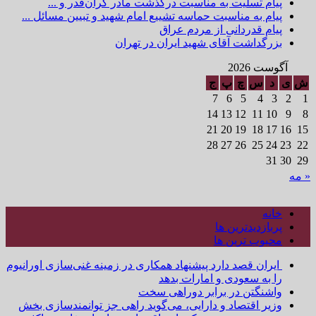
پیام تسلیت به مناسبت درگذشت مادر گران‌قدر و ...
پیام به مناسبت حماسه تشییع امام شهید و تبیین مسائل ...
پیام قدردانی از مردم عراق
بزرگداشت آقای شهید ایران در تهران
آگوست 2026
ش
ی
د
س
چ
پ
ج
7
6
5
4
3
2
1
14
13
12
11
10
9
8
21
20
19
18
17
16
15
28
27
26
25
24
23
22
31
30
29
« مه
خانه
پربازدیدترین ها
محبوب ترین ها
ایران قصد دارد پیشنهاد همکاری در زمینه غنی‌سازی اورانیوم
را به سعودی و امارات بدهد
واشنگتن در برابر دوراهی سخت
وزیر اقتصاد و دارایی، می‌گوید راهی جز توانمندسازی بخش