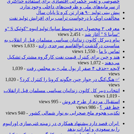
خصوصی و تغییر حکمرانی اقتصادی برای استفاده حداکثری
از سرمایه‌های ملی و ظرفیت‌های داخلی وجود ندارد.
پیش بینی تولید ۹۰ هزار تن کره تا پایان سال
مخالفت اوپک با درخواست ترامپ برای افزایش تولید نفت
معرفی ۲ محصول جدید توسط سایپا/ تولید انبوه “کوئیک S “و
“ساینا S ” آغاز شد
- 2,451 views
پیام دبیرکل کانون زندانیان سیاسی مسلمان قبل از انقلاب به
مناسبت درگذشت ابوالقاسم سرحدی زاده
- 1,633 views
تماس با ما
- 1,550 views
هند و چین برای کنترل قیمت نفت کارگروه مشترک تشکیل
می‌دهند
- 1,072 views
لایحه «حذف ۴ صفر از پول ملی» به مجلس رفت
- 1,039
views
✅ هنگ‌کنگ در جوار چین چگونه کرونا را کنترل کرد؟
- 1,020
views
انتخاب دبیر کل کانون زندانیان سیاسی مسلمان قبل ازانقلاب
- 1,019 views
استقبال مردم از طرح فروش
- 995 views
خط فقر ؟
- 986 views
تکذیب هجوم ملخ صحرایی به نوار شمالی کشور
- 940 views
ایران قصد دارد پیشنهاد همکاری در زمینه غنی‌سازی اورانیوم
را به سعودی و امارات بدهد