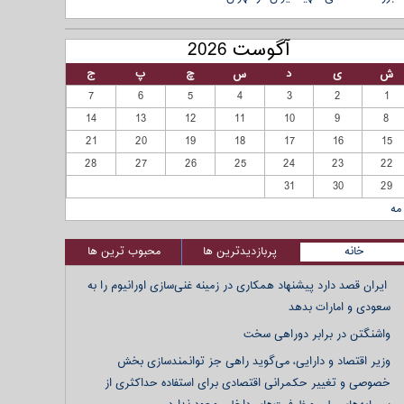
آگوست 2026
ش
ی
د
س
چ
پ
ج
7
6
5
4
3
2
1
14
13
12
11
10
9
8
21
20
19
18
17
16
15
28
27
26
25
24
23
22
31
30
29
مه
خانه
پربازدیدترین ها
محبوب ترین ها
ایران قصد دارد پیشنهاد همکاری در زمینه غنی‌سازی اورانیوم را به
سعودی و امارات بدهد
واشنگتن در برابر دوراهی سخت
وزیر اقتصاد و دارایی، می‌گوید راهی جز توانمندسازی بخش
خصوصی و تغییر حکمرانی اقتصادی برای استفاده حداکثری از