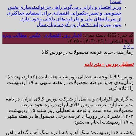
است!
وزیر اقتصاد و دارایی، می‌گوید راهی جز توانمندسازی بخش
خصوصی و تغییر حکمرانی اقتصادی برای استفاده حداکثری
از سرمایه‌های ملی و ظرفیت‌های داخلی وجود ندارد.
پیش بینی تولید ۹۰ هزار تن کره تا پایان سال
کد خبر : 4252
دسته بندی :
اخبار روز
,
اقتصادی
,
عکس
,
مطالب ویژه
تاریخ انتشار : ۱۴۰۳/۰۲/۱۱ - ۱۶:۳۵
+
×
–
زمان‌بندی جدید عرضه محصولات در بورس کالا
تعطیلی بورس +متن نامه
بورس کالا با توجه به تعطیلی روز شنبه هفته آینده (۱۵ اردیبهشت)،
زمان‌بندی جدید عرضه محصولات در هفته منتهی به ۱۹ اردیبهشت
را اعلام کرد.
به گزارش اکوایران و به نقل از شرکت بورس کالای ایران، در نامه
مدیر عملیات عرضه بورس کالای ایران درباره نحوه عرضه
محصولات آمده است: با توجه به تعطیلی روز شنبه ۱۵ اردیبهشت
۱۴۰۳، تغییراتی در روزهای عرضه برخی محصول‌ها در هفته منتهی
به ۱۹ اردیبهشت انجام می‌شود
یکشنبه ۱۶ اردیبهشت؛ سنگ آهن، کنسانتره سنگ آهن، گندله و آهن