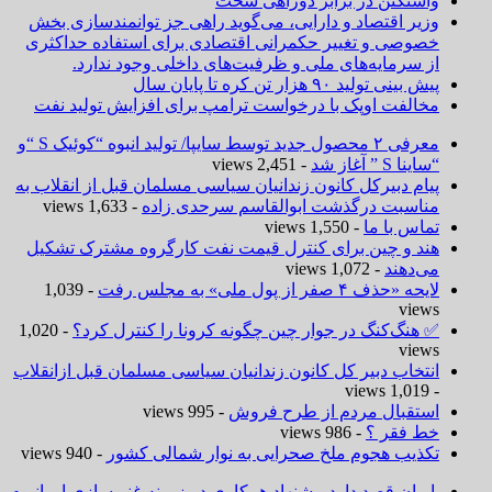
واشنگتن در برابر دوراهی سخت
وزیر اقتصاد و دارایی، می‌گوید راهی جز توانمندسازی بخش
خصوصی و تغییر حکمرانی اقتصادی برای استفاده حداکثری
از سرمایه‌های ملی و ظرفیت‌های داخلی وجود ندارد.
پیش بینی تولید ۹۰ هزار تن کره تا پایان سال
مخالفت اوپک با درخواست ترامپ برای افزایش تولید نفت
معرفی ۲ محصول جدید توسط سایپا/ تولید انبوه “کوئیک S “و
“ساینا S ” آغاز شد
- 2,451 views
پیام دبیرکل کانون زندانیان سیاسی مسلمان قبل از انقلاب به
مناسبت درگذشت ابوالقاسم سرحدی زاده
- 1,633 views
تماس با ما
- 1,550 views
هند و چین برای کنترل قیمت نفت کارگروه مشترک تشکیل
می‌دهند
- 1,072 views
لایحه «حذف ۴ صفر از پول ملی» به مجلس رفت
- 1,039
views
✅ هنگ‌کنگ در جوار چین چگونه کرونا را کنترل کرد؟
- 1,020
views
انتخاب دبیر کل کانون زندانیان سیاسی مسلمان قبل ازانقلاب
- 1,019 views
استقبال مردم از طرح فروش
- 995 views
خط فقر ؟
- 986 views
تکذیب هجوم ملخ صحرایی به نوار شمالی کشور
- 940 views
ایران قصد دارد پیشنهاد همکاری در زمینه غنی‌سازی اورانیوم