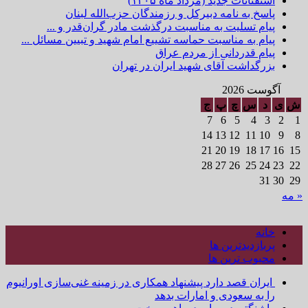
استفتائات جدید (مرداد ماه ۱۴۰۵)
پاسخ به نامه دبیرکل و رزمندگان حزب‌الله لبنان
پیام تسلیت به مناسبت درگذشت مادر گران‌قدر و ...
پیام به مناسبت حماسه تشییع امام شهید و تبیین مسائل ...
پیام قدردانی از مردم عراق
بزرگداشت آقای شهید ایران در تهران
آگوست 2026
ش
ی
د
س
چ
پ
ج
7
6
5
4
3
2
1
14
13
12
11
10
9
8
21
20
19
18
17
16
15
28
27
26
25
24
23
22
31
30
29
« مه
خانه
پربازدیدترین ها
محبوب ترین ها
ایران قصد دارد پیشنهاد همکاری در زمینه غنی‌سازی اورانیوم
را به سعودی و امارات بدهد