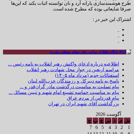
طرح هوشمندسازی یارانه آرد و نان توانسته اثبات بکند که این‌ها
صرفا شایعاتی بوده که مطرح شده است.
اشتراک این خبر در :
پایگاه اطلاع رسانی دفتر مقام معظم رهبری
اطلاعیه درباره ادعای واکنش رهبر انقلاب به نامه رئیس ...
مراسم اربعین در جوار محل شهادت رهبر انقلاب
استفتائات جدید (مرداد ماه ۱۴۰۵)
پاسخ به نامه دبیرکل و رزمندگان حزب‌الله لبنان
پیام تسلیت به مناسبت درگذشت مادر گران‌قدر و ...
پیام به مناسبت حماسه تشییع امام شهید و تبیین مسائل ...
پیام قدردانی از مردم عراق
بزرگداشت آقای شهید ایران در تهران
آگوست 2026
ش
ی
د
س
چ
پ
ج
7
6
5
4
3
2
1
14
13
12
11
10
9
8