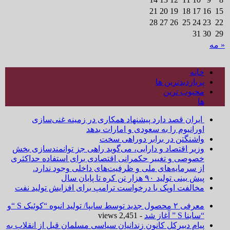
21
20
19
18
17
16
15
28
27
26
25
24
23
22
31
30
29
« مه
خانه
پربازدیدترین ها
محبوب ترین
ها
ایران قصد دارد پیشنهاد همکاری در زمینه غنی‌سازی
اورانیوم را به سعودی و امارات بدهد
واشنگتن در برابر دوراهی سخت
وزیر اقتصاد و دارایی، می‌گوید راهی جز توانمندسازی بخش
خصوصی و تغییر حکمرانی اقتصادی برای استفاده حداکثری
از سرمایه‌های ملی و ظرفیت‌های داخلی وجود ندارد.
پیش بینی تولید ۹۰ هزار تن کره تا پایان سال
مخالفت اوپک با درخواست ترامپ برای افزایش تولید نفت
معرفی ۲ محصول جدید توسط سایپا/ تولید انبوه “کوئیک S “و
“ساینا S ” آغاز شد
- 2,451 views
پیام دبیرکل کانون زندانیان سیاسی مسلمان قبل از انقلاب به