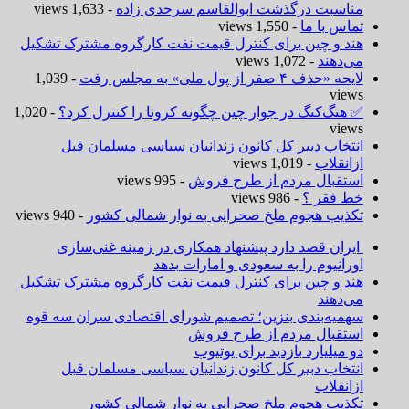
مناسبت درگذشت ابوالقاسم سرحدی زاده
- 1,633 views
تماس با ما
- 1,550 views
هند و چین برای کنترل قیمت نفت کارگروه مشترک تشکیل
می‌دهند
- 1,072 views
لایحه «حذف ۴ صفر از پول ملی» به مجلس رفت
- 1,039
views
✅ هنگ‌کنگ در جوار چین چگونه کرونا را کنترل کرد؟
- 1,020
views
انتخاب دبیر کل کانون زندانیان سیاسی مسلمان قبل
ازانقلاب
- 1,019 views
استقبال مردم از طرح فروش
- 995 views
خط فقر ؟
- 986 views
تکذیب هجوم ملخ صحرایی به نوار شمالی کشور
- 940 views
ایران قصد دارد پیشنهاد همکاری در زمینه غنی‌سازی
اورانیوم را به سعودی و امارات بدهد
هند و چین برای کنترل قیمت نفت کارگروه مشترک تشکیل
می‌دهند
سهمیه‌بندی بنزین؛ تصمیم شورای اقتصادی سران سه قوه
استقبال مردم از طرح فروش
دو میلیارد بازدید برای یوتیوب
انتخاب دبیر کل کانون زندانیان سیاسی مسلمان قبل
ازانقلاب
تکذیب هجوم ملخ صحرایی به نوار شمالی کشور