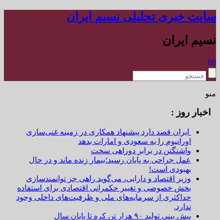
سایت خبری تحلیلی نسیم ایران
نسیم ایران
rss
منو
اخبار روز :
ایران قصد دارد پیشنهاد همکاری در زمینه غنی‌سازی
اورانیوم را به سعودی و امارات بدهد
واشنگتن در برابر دوراهی سخت
عمل جراحی به پایان رسید؛بیمار زنده ماند و در حال
بهبودی است!
وزیر اقتصاد و دارایی، می‌گوید راهی جز توانمندسازی
بخش خصوصی و تغییر حکمرانی اقتصادی برای استفاده
حداکثری از سرمایه‌های ملی و ظرفیت‌های داخلی وجود
ندارد.
پیش بینی تولید ۹۰ هزار تن کره تا پایان سال