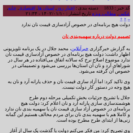
کد خبر : 1833
دسته بندی :
اخبار روز
,
استان ها
,
اقتصادی
,
خانه
,
عکس
,
مطالب ویژه
تاریخ انتشار : ۱۴۰۲/۰۱/۱۰ - ۲۱:۳۴
+
×
–
دولت هیچ برنامه‌ای در خصوص آزادسازی قیمت نان ندارد
تصمیم دولت درباره سهمیه‌بندی نان
به گزارش خبرگزاری
خبرآنلاین
، محمد جلال در یک برنامه تلویزیونی
اظهار داشت: دولت هیچ برنامه‌ای در خصوص آزادسازی قیمت نان
ندارد موضوع اصلاح نرخ که سالانه اتفاق می‌افتاده در هر سال در
شوراهای آرد و نان آن استان‌ها بررسی می‌شود و تصمیماتی در
خصوص آن گرفته می‌شود.
وی تاکید کرد: اما آزاد سازی قیمت نان و حذف یارانه آرد و نان به
هیچ وجه در دستور کار دولت نیست.
جلال با تشریح جزئیات بخش تکمیلی مرحله دوم طرح
هوشمندسازی سازی یارانه آرد و نان اعلام کرد: دولت هیچ
برنامه‌ای در خصوص آزاد سازی قیمت نان یا سهمیه بندی نان ندارد
و کاملا هم با سهمیه بندی نان برای مردم مخالف هستیم این گمانه
زنی‌ها از ابتدای طرح مطرح بوده است.
وی تصریح کرد: من فکر می‌کنم دولت با گذشت یک سال از آغاز