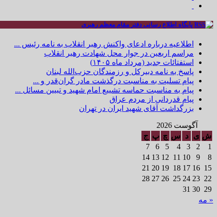
پایگاه اطلاع رسانی دفتر مقام معظم رهبری
اطلاعیه درباره ادعای واکنش رهبر انقلاب به نامه رئیس ...
مراسم اربعین در جوار محل شهادت رهبر انقلاب
استفتائات جدید (مرداد ماه ۱۴۰۵)
پاسخ به نامه دبیرکل و رزمندگان حزب‌الله لبنان
پیام تسلیت به مناسبت درگذشت مادر گران‌قدر و ...
پیام به مناسبت حماسه تشییع امام شهید و تبیین مسائل ...
پیام قدردانی از مردم عراق
بزرگداشت آقای شهید ایران در تهران
آگوست 2026
ش
ی
د
س
چ
پ
ج
7
6
5
4
3
2
1
14
13
12
11
10
9
8
21
20
19
18
17
16
15
28
27
26
25
24
23
22
31
30
29
« مه