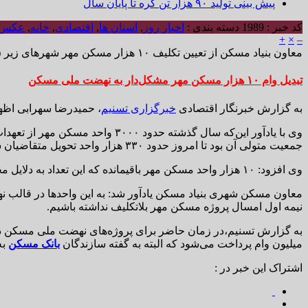
پیش بینی تولید ۹۰ هزار تن کره تا پایان سال
کد خبر : 1989
دسته بندی :
اخبار روز
,
استان ها
,
اقتصادی
,
خانه
,
عکس
+
×
–
معاون بنیاد مسکن از تعیین تکلیف ۱۰ هزار مسکن مهر شهرهای زیر ۲۵ هزار نفر جمعیت خبر داد و گفت: وام ۱۰ هزار مسکن مهر مشکل‌دار به نهضت ملی مسکن تبدیل می‌شود.
تبدیل وام ۱۰ هزار مسکن مهر مشکل‌دار به نهضت ملی مسکن
به گزارش خبرنگار اقتصادی
خبرگزاری تسنیم
، حمیدرضا سهرابی اظهار کرد: ‌۱۰ هزار واحد مسکن مهر تا پایان شهریورماه ا
جمعیت متولی آن بود تا امروز حدود ۳۳۰ هزار واحد تحویل متقاضیان شده است.
وی افزود: ۱۰ هزار واحد مسکن مهر باقیمانده که این تعداد به دلایل مختلف دارای مشکل هستند.
معاون مسکن شهری بنیاد مسکن یادآور شد: به این واحدها در قالب ن
نیمه اول امسال پروژه مسکن مهر بلاتکلیف نداشته باشیم.
میلیون وام پرداخت می‌شود که البته به گفته سازندگان
بانک مسکن
به
اشتراک این خبر در :