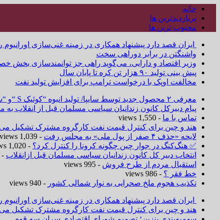
خانه
پربازدیدترین ها
محبوب ترین ها
ایران قصد دارد پیشنهاد همکاری در زمینه غنی‌سازی اورانیوم ر
واشنگتن در برابر دوراهی سخت
وزیر اقتصاد و دارایی، می‌گوید راهی جز توانمندسازی بخش خص
پیش بینی تولید ۹۰ هزار تن کره تا پایان سال
مخالفت اوپک با درخواست ترامپ برای افزایش تولید نفت
معرفی ۲ محصول جدید توسط سایپا/ تولید انبوه “کوئیک S “و “ساینا S ” آغاز شد
پیام دبیرکل کانون زندانیان سیاسی مسلمان قبل از انقلاب به
تماس با ما
- 1,550 views
هند و چین برای کنترل قیمت نفت کارگروه مشترک تشکیل می‌د
لایحه «حذف ۴ صفر از پول ملی» به مجلس رفت
- 1,039 views
✅ هنگ‌کنگ در جوار چین چگونه کرونا را کنترل کرد؟
- 1,020 views
انتخاب دبیر کل کانون زندانیان سیاسی مسلمان قبل ازانقلاب
 1,019 views
استقبال مردم از طرح فروش
- 995 views
خط فقر ؟
- 986 views
تکذیب هجوم ملخ صحرایی به نوار شمالی کشور
- 940 views
ایران قصد دارد پیشنهاد همکاری در زمینه غنی‌سازی اورانیوم ر
هند و چین برای کنترل قیمت نفت کارگروه مشترک تشکیل می‌د
سهمیه‌بندی بنزین؛ تصمیم شورای اقتصادی سران سه قوه