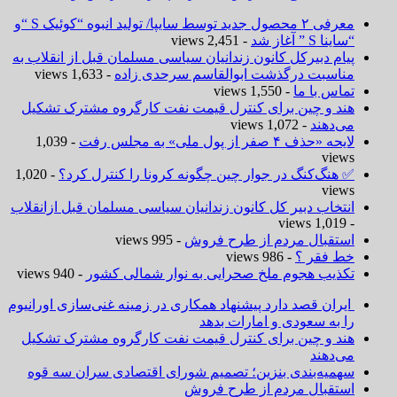
معرفی ۲ محصول جدید توسط سایپا/ تولید انبوه “کوئیک S “و
“ساینا S ” آغاز شد
- 2,451 views
پیام دبیرکل کانون زندانیان سیاسی مسلمان قبل از انقلاب به
مناسبت درگذشت ابوالقاسم سرحدی زاده
- 1,633 views
تماس با ما
- 1,550 views
هند و چین برای کنترل قیمت نفت کارگروه مشترک تشکیل
می‌دهند
- 1,072 views
لایحه «حذف ۴ صفر از پول ملی» به مجلس رفت
- 1,039
views
✅ هنگ‌کنگ در جوار چین چگونه کرونا را کنترل کرد؟
- 1,020
views
انتخاب دبیر کل کانون زندانیان سیاسی مسلمان قبل ازانقلاب
- 1,019 views
استقبال مردم از طرح فروش
- 995 views
خط فقر ؟
- 986 views
تکذیب هجوم ملخ صحرایی به نوار شمالی کشور
- 940 views
ایران قصد دارد پیشنهاد همکاری در زمینه غنی‌سازی اورانیوم
را به سعودی و امارات بدهد
هند و چین برای کنترل قیمت نفت کارگروه مشترک تشکیل
می‌دهند
سهمیه‌بندی بنزین؛ تصمیم شورای اقتصادی سران سه قوه
استقبال مردم از طرح فروش