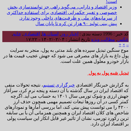
است!
وزیر اقتصاد و دارایی، می‌گوید راهی جز توانمندسازی بخش
خصوصی و تغییر حکمرانی اقتصادی برای استفاده حداکثری
از سرمایه‌های ملی و ظرفیت‌های داخلی وجود ندارد.
پیش بینی تولید ۹۰ هزار تن کره تا پایان سال
کد خبر : 1996
دسته بندی :
اخبار روز
,
استان ها
,
اقتصادی
,
خانه
,
عکس
,
مطالب ویژه
تاریخ انتشار : ۱۴۰۲/۰۲/۰۴ - ۱۷:۲۲
+
×
–
موج سنگین تبدیل سپرده های بلند مدتی به پول، منجر به سرایت
پول داغ به بازار های مصرفی می شود که جهش عجیب قیمت ها در
بازار خودرو معلول همین علت است.
تبدیل شبه پول به پول
به گزارش خبرنگار اقتصادی
خبرگزاری تسنیم
، نتیجه تحولات منفی
که اقتصاد ایران در سال گذشته با آن دسته و پنجه نرم کرد، سرآغاز
جهش ارزی و شوک تورمی سال ۱۴۰۱ به حساب می آید. اگرچه
کمتر کسی در آن روزها تبعات تصمیم مهمی همچون حذف ارز
۴۲۰۰ را می توانست پیش بینی کند، اما بررسی آمارها و نمودارهای
شاخص های کلان اقتصاد ایران و همچنین همزمانی آن با بی سابقه
ترین رکورد تورمی، نشان از تاثیر غیر قابل انکار این سیاست پولی
بر اقتصاد ایران دارد.