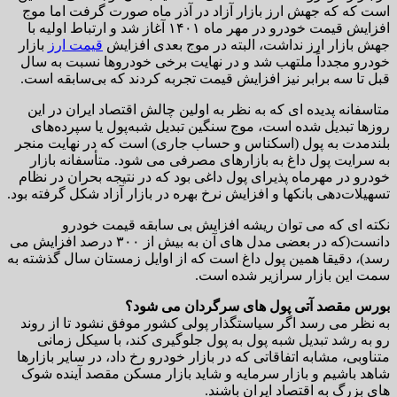
است که که جهش ارز بازار آزاد در آذر ماه صورت گرفت اما موج
افزایش قیمت خودرو در مهر ماه ۱۴۰۱ آغاز شد و ارتباط اولیه با
جهش بازار ارز نداشت، البته در موج بعدی افزایش
قیمت ارز
بازار
خودرو مجدداً ملتهب شد و در نهایت برخی خودروها نسبت به سال
قبل تا سه برابر نیز افزایش قیمت تجربه کردند که بی‌سابقه است.
متاسفانه پدیده ای که به نظر به اولین چالش اقتصاد ایران در این
روزها تبدیل شده است، موج سنگین تبدیل شبه‌پول یا سپرده‌های
بلندمدت به پول (اسکناس و حساب جاری) است که در نهایت منجر
به سرایت پول داغ به بازارهای مصرفی می شود. متأسفانه بازار
خودرو در مهرماه پذیرای پول داغی بود که در نتیجه بحران در نظام
تسهیلات‌دهی بانکها و افزایش نرخ بهره در بازار آزاد شکل گرفته بود.
نکته ای که می توان ریشه افزایش بی سابقه قیمت خودرو
دانست(که در بعضی مدل های آن به بیش از ۳۰۰ درصد افزایش می
رسد)، دقیقا همین پول داغ است که از اوایل زمستان سال گذشته به
سمت این بازار سرازیر شده است.
بورس مقصد آتی پول های سرگردان می شود؟
به نظر می رسد اگر سیاستگذار پولی کشور موفق نشود تا از روند
رو به رشد تبدیل شبه پول به پول جلوگیری کند، با سیکل زمانی
متناوبی، مشابه اتفاقاتی که در بازار خودرو رخ داد، در سایر بازارها
شاهد باشیم و بازار سرمایه و شاید بازار مسکن مقصد آینده شوک
های بزرگ به اقتصاد ایران باشند.