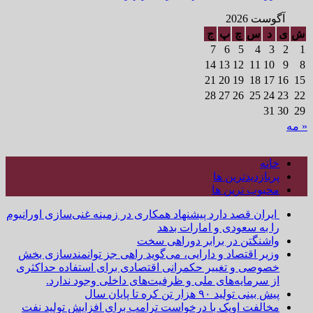
آگوست 2026
ش
ی
د
س
چ
پ
ج
7
6
5
4
3
2
1
14
13
12
11
10
9
8
21
20
19
18
17
16
15
28
27
26
25
24
23
22
31
30
29
« مه
خانه
پربازدیدترین ها
محبوب ترین ها
ایران قصد دارد پیشنهاد همکاری در زمینه غنی‌سازی اورانیوم
را به سعودی و امارات بدهد
واشنگتن در برابر دوراهی سخت
وزیر اقتصاد و دارایی، می‌گوید راهی جز توانمندسازی بخش
خصوصی و تغییر حکمرانی اقتصادی برای استفاده حداکثری
از سرمایه‌های ملی و ظرفیت‌های داخلی وجود ندارد.
پیش بینی تولید ۹۰ هزار تن کره تا پایان سال
مخالفت اوپک با درخواست ترامپ برای افزایش تولید نفت