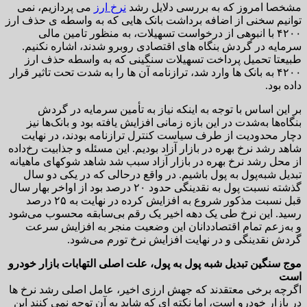
مشخصا امروز که به بررسی دلایل رشد
نرخ ارز
می پردازیم، نمی
توانیم سخنی از اضافه برداشت بانک هایی که به واسطه ی حذف ارز
۴۲۰۰ با انبوهی از درخواست تسهیلات، به منظور تامین مالی
سرمایه در گردش بنگاه های اقتصادی روبرو شدند، اشاره نکنیم.
طبیعتا تحمیل پرداخت تسهیلات سنگینی که به واسطه حذف ارز
۴۲۰۰ به بانک ها وارد شد، ترازنامه آن ها را به شدت تحت تاثیر قرار
داده بود.
بر این اساس با توجه به اینکه نیاز به تأمین سرمایه در گردش
بنگاه‌ها به‌شدت در این بازه زمانی افزایش یافته بود و بانک‌ها نیز
دچار محدودیت از طرف سیاست کنترل ترازنامه بودند، در نهایت
شاهد رشد نرخ بهره در بازار آزاد بودیم. این مسئله و جذابیت رخ‌داده
از محل رشد نرخ بهره در بازار آزاد سبب شد شاهد شوکهای ماهیانه
تبدیل شبه‌پول به پول باشیم. در واقع درحالی که در یکی دو سال
گذشته نسبت پول به نقدینگی حدود ۲۰ درصد بود از اواخر بهار سال
قبل نسبت مذکور شروع به افزایش کرده در نهایت به ۲۵ درصد
رسید. این نرخ طی یک دهه اخیر یک رقم بی‌سابقه محسوب می‌شود
و به‌زعم تمام اقتصاددانان این وضعیت منجر به افزایش سرعت
گردش نقدینگی و در نهایت افزایش نرخ تورم می‌شود.
موج سنگین تبدیل شبه پول به پول، علت اصلی التهابات بازار خودرو
است
اگرچه برخی معتقدند که جهش ارزی اخیر، عامل اصلی رشد نرخ ها
در بازار خودرو است، اما نکته ای که شاید به آن توجه نمی کنند این