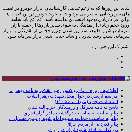
شاید این روزها که به زعم تمامی کارشناسان، بازار خودرو در قیمت
های سوپرحبابی به سر می برد و شاید خرید خودرو در این قیمت ها
برای افراد زیادی توجیه اقتصادی نداشته باشد، کم کم باید شاهد
ورود حجم زیادی از نقدینگی به سوی سایر بازارها از جمله بازار
سرمایه باشیم. طبیعتا سرازیر شدن چنین حجمی از نقدینگی به بازار
سرمایه، سبب رشد شارپی و شاید حبابی شدن بازار سرمایه شود.
اشتراک این خبر در :
پایگاه اطلاع رسانی دفتر مقام معظم رهبری
اطلاعیه درباره ادعای واکنش رهبر انقلاب به نامه رئیس ...
مراسم اربعین در جوار محل شهادت رهبر انقلاب
استفتائات جدید (مرداد ماه ۱۴۰۵)
پاسخ به نامه دبیرکل و رزمندگان حزب‌الله لبنان
پیام تسلیت به مناسبت درگذشت مادر گران‌قدر و ...
پیام به مناسبت حماسه تشییع امام شهید و تبیین مسائل ...
پیام قدردانی از مردم عراق
بزرگداشت آقای شهید ایران در تهران