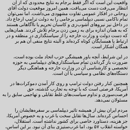
واقعیت این است که اگر فقط برجام به نتایج محدودی که از آن
انتظار می‌رفت دست می‌یافت، همین امروز موقعیت دولت آقای
روحانی در افکار عمومی تفاوت مشهودی می‌داشت. اما نمی‌توان
تمام ناکامی نسبی دیپلماسی برجامی را به دولت ترامپ ارجاع داد.
در داخل نیز نیروهای آشوب‌زی و کاسبان تحریم یا ناآگاهانی هستند
که به همان اندازه برای به زمین زدن برجام تلاش کردند. همان‌هایی
که دست دولت و وزارت خارجه را از سیاستگذاری در منطقه و در
ارتباط با همسایگان کوتاه کرده‌اند و البته نتایج منفی آن هم بر
همگان آشکار است.
در این شرایط، آنچه باور همیشگی حزب اتحاد ملت بوده است،
ضرورت باز گرداندن تمام سیاستگذاری‌های دیپلماسی به حوزه
تخصصی و کارشناسی آن در وزارت خارجه و هماهنگی دیگر
دستگاه‌های نظامی و سیاسی با آن است.
همچنین کنار رفتن دولت ترامپ و روی کار آمدن دموکرات‌ها در
آمریکا، فرصتی است که با توجه به تجارب گذشته، حق
فرصت‌سوزی و تداوم سیاست‌های غلط تقابلی و تهاجمی سابق را به
مسئولان نمی‌دهد.
مردم ایران بیش از همیشه تاثیر دیپلماسی بر سفره‌هایشان را
احساس کرده‌اند. سال‌ها تقابل سخت با غرب و به خصوص آمریکا،
جز هزینه، دستاورد خاصی برای کشور نداشته است. استقلال،
خواسته انقلاب ۵۷ بود، اما غرب‌ستیزی بنای آن نبود. بر این اساس،