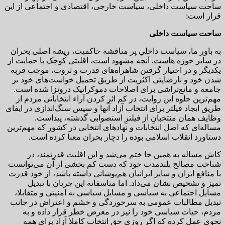
ساحت سیاست داخلی، سیاست خارجی، اقتصادی و اجتماعی از این
قرار است:
ساحت سیاست داخلی
به باور ما، سیاست داخلیِ پر مناقشه حاکمیت، ریشه اصلی بحران
در سایر حوزه هاست. آنچه مشهود است، اقلیتی کوچک با حمایت از
یکدیگر و در اختیار گرفتن شاهراه‌های قدرت و ثروت، موجب فربه
شدن خود و نارضایتی اکثریت از طریق تحمیل خواست‌های خود بر
جامعه و مانع‌تراشی برای اصلاحات دموکراتیک درونزا شده است.
مهم‌ترین جلوه این روایت، در کم اثر کردن آراء انتخاباتی مردم از
طریق ایجاد فیلتر برای انتخاب آزاد آنها و سپس سنگ‌اندازی در ایفای
وظایف همان منتخبانِ از فیلترِ استصوابی گذشته، پیداست.
مساله‌ای که اصل انتخابات و نهادهای انتخابی در کشور که مهم‌ترین
دستاورد انقلاب اسلامی بوده را دچار بحران معنا کرده است.
کاش مساله به همین جا ختم می‌شد و این اقلیت قدرتمند، در
شناخت مصالح بلندمدت خود که دست کم بخشی از آن می‌توانست
با منافع ایران و سایر ایرانیان هم‌پوشانی داشته باشد، از خود قدرت
تمیز و تشخیص نشان می‌داد. اما متاسفانه این جریان با تبدیل
مسایل اجتماعی به سیاسی و مسایل سیاسی به امنیتی و متقابلا،
تبدیل مطالبات عمومی به سرخوردگی و خشم و اعتراض در جانب
مردم، حیات سیاسی خود را نیز در معرض خطر قرار داده و به
نحوی عمل کرده که اگر روزی حق انتخاب کاملا آزاد برای همه