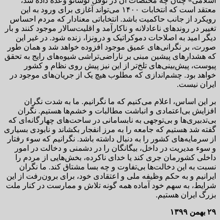
اسلامی» چنان چه مختصات آن در نوفل لوشاتو وعده داده شد،
معتقد است که انتخابات ۱۴۰۰ می‌تواند آغازی برای ورود به این
رویکرد از جانب حاکمیت باشد. انتخاباتی معنادار که مردم احساس
تغییر در روندهای ناعادلانه و ناکارآمد و اقلیت‌سالار موجود کنند و بار
دیگر امید به اصلاحات دموکراتیک و درونزا، زنده شود. در غیر این
صورت، بر نگرانی‌‌های عمیق موجود افزوده خواهد شد و همان طور
که هشدارهای پیشین مبنی بر ناراضی‌تراشی شیوه‌های رایج به تحقق
پیوست، پیش‌بینی‌های تلخ‌تر از این نیز پیش روی نظام و کشور
خواهد بود. چشم‌اندازی که مطلوب هیچ یک از جریان‌های موجود در
ایران نیست.
بر این اساس، اعلام می‌کنیم که ما نگرانیم. ما به شدت نگران
افزایش بی‌اعتمادی و انباشت مطالبات و خشم‌ها هستیم. نگران
بی‌تدبیری‌ها و بی‌توجهی به نابسامانی در ساحت‌های چهارگانه‌ای که
گفته شد هستیم که جامعه را به مرز انفجار بکشاند و نابودی بسیاری
از سرمایه‌های کشور را به دنبال داشته باشد. نگرانیم که سوء رفتار
و سوء مدیریت در داخل، بیگانگان را در دشمنی و دخالت در امور
داخلی کشورمان جری کند یا خدای ناکرده، بخش‌هایی از مردم را
نسبت به این دخالت‌ها بی‌تفاوت و چه بسا مشتاق کند. ما نگران
ایرانیم و به حکم وظیفه ملی و اعتقادی خود، برای برون‌رفت از این
شرایط، به سهم خود آماده همه گونه تلاش و ممارست در کنار ملت
بزرگ ایران هستیم.
۲۹ بهمن ۱۳۹۹