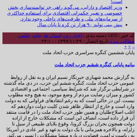
است!
وزیر اقتصاد و دارایی، می‌گوید راهی جز توانمندسازی بخش
خصوصی و تغییر حکمرانی اقتصادی برای استفاده حداکثری
از سرمایه‌های ملی و ظرفیت‌های داخلی وجود ندارد.
پیش بینی تولید ۹۰ هزار تن کره تا پایان سال
کد خبر : 1455
دسته بندی :
اخبار روز
,
استان ها
,
خانه
,
عکس
,
مطالب ویژه
تاریخ انتشار : ۱۳۹۹/۱۱/۲۹ - ۲۳:۱۰
+
×
–
پایان ششمین کنگره سراسری حزب اتحاد ملت
بیانیه پایانی کنگره ششم حزب اتحاد ملت
به گزارش محمد شهبازی حبرنگار نسیم ایران و به نقل از روابط
عمومی حزب اتحاد ملت، کنگره ششم این حزب، در دی ماه گذشته
در شرایطی برگزار شد که شرایط سیاسی، اجتماعی و اقتصادی
کشور و میزان رضایت مردم از وضع موجود، به هیچ وجه مطلوب
نیست. این در حالی است که به رغم انتقادهای فراوانی که به دولت
وارد است و خارج از انتظار ظاهر شدن کلیت دولت دوازدهم که
اغلب اصلاح‌طلبان و همین طور حزب اتحاد ملت را در قامت منتقد
آن قرار داده است، انصاف این است که مشکلات خارج از اراده
دولت همچون بحران بزرگ کرونا، وقوع بلایای طبیعی از سیل تا
زلزله، و بالاخره همزمانی با یک دولت بدعهد و غیر عادی در آمریکا
به ریاست ترامپ، قضاوت درباره منشا مشکلات را نسبی می‌کند.