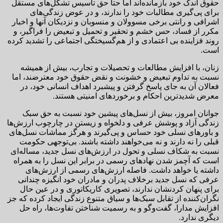
حقوق اندک خود بازمانده‌اند اما حتا حق تاسیس تشکل‌های مستقل
برای پی‌گیری مطالبات خود را ندارند، و در عوض زندگی‌های
اشرافی و رانتی برخی مسوولان و منسوبان و نزدیکان آنها و اخبار
مکرر از فساد، حس خشم و تحقیر و تحمیل و تبعیض را فراگیر، و
روند فزاینده بی اعتمادی و از هم‌گسیختگی اجتماعی را تشدید کرده
است.
زنان، با افزایش مطالعات و تحصیلات و تجارب، بیش از همیشه
نسبت به تداوم تبعیض و خشونت و نقض حقوق خود معترضند، اما
فعالان آن به جای پاسخ گرفتن و پیشبرد اهداف انسانی خود، در
معرض شدیدترین احکام و برخوردهای امنیتی هستند.
جوانان امروز، بیش از نسل‌های پیشین خود نسبت به حق سبک
زندگی آزاد و پوشش عرفی و دلخواه و زیستن در چارچوب ارزش‌ها
و باورهای نسلی خود حساس و پی‌گیرند و هرگز مماشات نسل‌های
قبلی را نه دارند و نه می‌خواهند داشته باشند. بی‌توجهی حکومت
نسبت به شکاف نسلی و تحول در ارزش‌های نسل جدید، مساله‌ای
است که آچمز شدن نهادهای رسمی در برابر این نسل را به همراه
داشته یا خواهد داشت. فاصله ارزش‌های رسمی از ارزش‌های
عرفی که نسل جدید برخلاف پدران و مادران خود انگیزه چندانی
برای پنهان کردنشان ندارند، تصویری کاریکاتوری و در عین حال
نگران‌کننده از تقابل سبک‌ها و سیاق متنوع زندگی ایجاد کرده که جز
افزایش مدارا، گفت‌وگو و به رسمیت شناختن تفاوت‌ها، راه حل
دیگری ندارد.