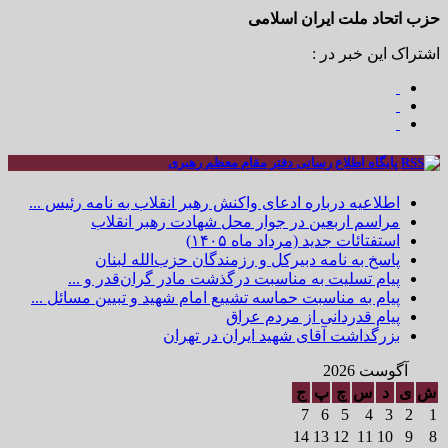
حزب اتحاد ملت ایران اسلامی
اشتراک این خبر در :
پایگاه اطلاع رسانی دفتر مقام معظم رهبری
اطلاعیه درباره ادعای واکنش رهبر انقلاب به نامه رئیس ...
مراسم اربعین در جوار محل شهادت رهبر انقلاب
استفتائات جدید (مرداد ماه ۱۴۰۵)
پاسخ به نامه دبیرکل و رزمندگان حزب‌الله لبنان
پیام تسلیت به مناسبت درگذشت مادر گران‌قدر و ...
پیام به مناسبت حماسه تشییع امام شهید و تبیین مسائل ...
پیام قدردانی از مردم عراق
بزرگداشت آقای شهید ایران در تهران
آگوست 2026
ش
ی
د
س
چ
پ
ج
7
6
5
4
3
2
1
14
13
12
11
10
9
8