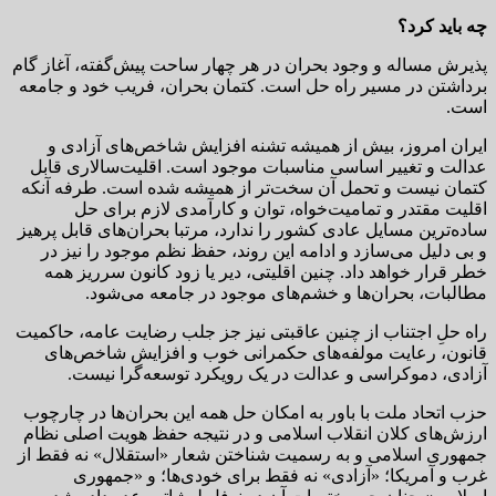
چه باید کرد؟
پذیرش مساله و وجود بحران در هر چهار ساحت پیش‌گفته، آغاز گام
برداشتن در مسیر راه حل است. کتمان بحران، فریب خود و جامعه
است.
ایران امروز، بیش از همیشه تشنه افزایش شاخص‌های آزادی و
عدالت و تغییر اساسی مناسبات موجود است. اقلیت‌سالاری قابل
کتمان نیست و تحمل آن سخت‌تر از همیشه شده است. طرفه آنکه
اقلیت مقتدر و تمامیت‌خواه، توان و کارآمدی لازم برای حل
ساده‌ترین مسایل عادی کشور را ندارد، مرتبا بحران‌های قابل پرهیز
و بی دلیل می‌سازد و ادامه این روند، حفظ نظم موجود را نیز در
خطر قرار خواهد داد. چنین اقلیتی، دیر یا زود کانون سرریز همه
مطالبات، بحران‌ها و خشم‌های موجود در جامعه می‌شود.
راه حلِ اجتناب از چنین عاقبتی نیز جز جلب رضایت عامه، حاکمیت
قانون، رعایت مولفه‌های حکمرانی خوب و افزایش شاخص‌های
آزادی، دموکراسی و عدالت در یک رویکرد توسعه‌گرا نیست.
حزب اتحاد ملت با باور به امکان حل همه این بحران‌ها در چارچوب
ارزش‌های کلان انقلاب اسلامی و در نتیجه حفظ هویت اصلی نظام
جمهوری اسلامی و به رسمیت شناختن شعار «استقلال» نه فقط از
غرب و آمریکا؛ «آزادی» نه فقط برای خودی‌ها؛ و «جمهوری