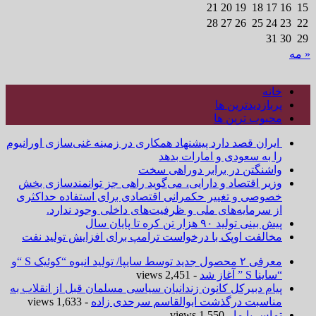
21
20
19
18
17
16
15
28
27
26
25
24
23
22
31
30
29
« مه
خانه
پربازدیدترین ها
محبوب ترین ها
ایران قصد دارد پیشنهاد همکاری در زمینه غنی‌سازی اورانیوم
را به سعودی و امارات بدهد
واشنگتن در برابر دوراهی سخت
وزیر اقتصاد و دارایی، می‌گوید راهی جز توانمندسازی بخش
خصوصی و تغییر حکمرانی اقتصادی برای استفاده حداکثری
از سرمایه‌های ملی و ظرفیت‌های داخلی وجود ندارد.
پیش بینی تولید ۹۰ هزار تن کره تا پایان سال
مخالفت اوپک با درخواست ترامپ برای افزایش تولید نفت
معرفی ۲ محصول جدید توسط سایپا/ تولید انبوه “کوئیک S “و
“ساینا S ” آغاز شد
- 2,451 views
پیام دبیرکل کانون زندانیان سیاسی مسلمان قبل از انقلاب به
مناسبت درگذشت ابوالقاسم سرحدی زاده
- 1,633 views
تماس با ما
- 1,550 views