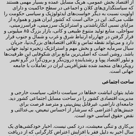
از اقتصاد بخش عمومی، هریک مسایل عمده و بسیار مهمی هستند
که سیاستگذاری‌های کلان و اجماعی در سطح حاکمیت و دارای
اولویت نسبت به دیگر خواست‌های ایدئولوژیک و سیاسی حکومت را
طلب می‌کند. این در حالی است که کشور ایران هنوز و همواره از
مزایای نسبی انکارناشدنی و‌ استراتژیک سرزمینی، فراسرزمینی،
سواحلی، منابع تولید متنوع طبیعی و کانی، بازار بزرگ ۸۵ میلیونی و
قرار گرفتن در چهارراه ارتباط شرق و غرب و شمال و جنوب قرار
دارد و‌ می‌تواند نقطه تماس و تلاقی اقتصادهای بزرگ‌دنیا، جریان
سیال سرمایه جهانی و بخش مهم و استراتژیک زنجیره تولید جهانی
باشد. روشن است که اصلی‌ترین مانع برای شکوفایی این ظرفیت‌ها
و تبلور اقتصاد پویا و رشدیابنده درون‌‌نگر و‌ برون‌گرا در گرو تغییر
رویکردهای منجمد شده نقش‌آفرینی ایران در تعاملات با جامعه
جهانی است.
ساحت اجتماعی
شاید بتوان انباشت خطاها در سیاست داخلی، سیاست خارجی و
مدیریت اقتصادی کشور را در ساحت مسایل اجتماعی کشور دید.
جامعه‌ای ناراضی، غیرقابل پیش‌بینی و مترصد فرصت برای
جنبش‌های اعتراضی که سرشار از احساس تبعیض، بی‌عدالتی و
نقض حقوق اساسی خود است.
بی‌کاری و تنگی معیشت، درد کمی نیست. اخبار خودکشی‌های یک
سال اخیر به دلیل فقر یا افزایش اعتراض کارگرانی که از دریافت