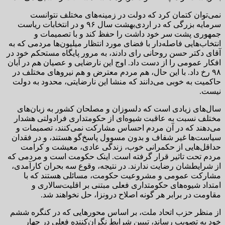
نمی‌توان کتمان کرد که دولت در زمینه‌های مختلف نتوانست
سرمایه بزرگی که در اردی‌بهشت سال ۹۶ و در انتخابات ریاست
جمهوری پشت سر خود داشت را حفظ کند و با تصمیمات و
انتخاب‌هایی فاصله‌دار با فضای مورد انتظار میلیون‌ها مردمی که به
آقای دکتر حسن روحانی رای دادند، به مرور پایگاه مستحکم خود در
افکار عمومی را از دست داد. اوج این نارضایی و عصیان هم در آبان
۹۸ رخ داد. با این حال، هم مردم معترض و هم نیروهای مختلف در
حاکمیت به خوبی می‌دانند که منشا این نارضایتی، محدود به دولت
نیست.
سال‌های زیادی است که دلسوزان و مصلحان کشور به زبان‌های
مختلف نسبت به عاقبت شیوه‌ای از حکومتداری فرادولتی هشدار
می‌دهند که در آن مردم احساس مشارکت نمی‌کنند، تصمیمات و
سیاست‌ها غیر شفاف و بدون مسوول پاسخ‌گو هستند، و در فقدان
حداقل‌هایی از حکمرانی خوب، زندگی عادی، معیشت و کرامت
مردم تحت تاثیر قرار گرفته است. اینک حکومت است و مردمی که
از شرایطشان رضایت ندارند. در نتیجه، وقوع سه بحران‌ کارآمدی،
مشارکت عمومی و مشروعیت حکومت، مسائلی هستند که با
امتداد شیوه‌های حکومتداری فعلی مبتنی بر اقلیت‌سالاری و
مقاومت در برابر هر گونه اصلاح درونزا، حل نخواهند شد.
از منظر حزب اتحاد ملت، بر اساس محورهایی که در کنگره ششم
خود به تصویب رساند، تبیین شرایط نگران‌کننده فعلی در چهار