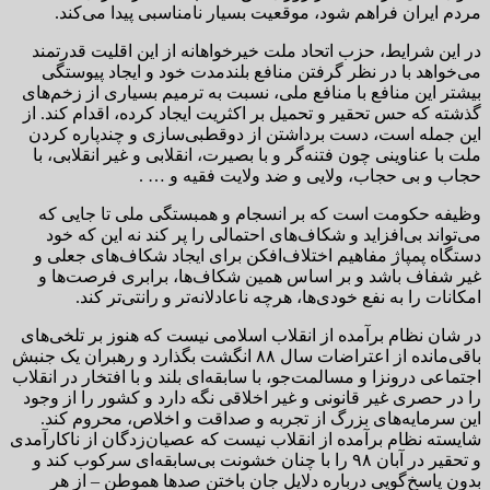
مردم ایران فراهم شود، موقعیت بسیار نامناسبی پیدا می‌کند.
در این شرایط، حزب اتحاد ملت خیرخواهانه از این اقلیت قدرتمند
می‌خواهد با در نظر گرفتن منافع بلندمدت خود و ایجاد پیوستگی
بیشتر این منافع با منافع ملی، نسبت به ترمیم بسیاری از زخم‌های
گذشته که حس تحقیر و تحمیل بر اکثریت ایجاد کرده، اقدام کند. از
این جمله است، دست برداشتن از دوقطبی‌سازی و چندپاره کردن
ملت با عناوینی چون فتنه‌گر و با بصیرت، انقلابی و غیر انقلابی، با
حجاب و بی حجاب، ولایی و ضد ولایت فقیه و … .
وظیفه حکومت است که بر انسجام و همبستگی ملی تا جایی که
می‌تواند بی‌افزاید و شکاف‌های احتمالی را پر کند نه این که خود
دستگاه پمپاژ مفاهیم اختلاف‌افکن برای ایجاد شکاف‌های جعلی و
غیر شفاف باشد و بر اساس همین شکاف‌ها، برابری فرصت‌ها و
امکانات را به نفع خودی‌ها، هرچه ناعادلانه‌تر و رانتی‌تر کند.
در شان نظام برآمده از انقلاب اسلامی نیست که هنوز بر تلخی‌های
باقی‌مانده از اعتراضات سال ۸۸ انگشت بگذارد و رهبران یک جنبش
اجتماعی درونزا و مسالمت‌جو، با سابقه‌ای بلند و با افتخار در انقلاب
را در حصری غیر قانونی و غیر اخلاقی نگه دارد و کشور را از وجود
این سرمایه‌های بزرگ از تجربه و صداقت و اخلاص، محروم کند.
شایسته نظام برآمده از انقلاب نیست که عصیان‌زدگان از ناکارآمدی
و تحقیر در آبان ۹۸ را با چنان خشونت بی‌سابقه‌ای سرکوب کند و
بدون پاسخ‌گویی درباره دلایل جان باختن صدها هموطن – از هر