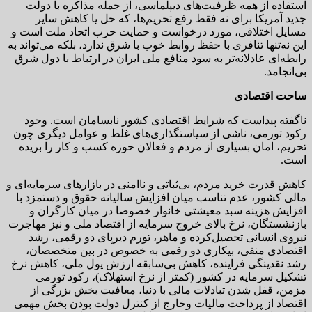
استفاده از همه ظرفیت‌های دیپلماسی، از جمله مذاکره با دولت
جدید آمریکا برای نه فقط رفع تحریم‌ها،‌ که حل یا کاهش سایر
مسایل اختلافی، مورد درخواست و حمایت حزب اتحاد ملت است و
این نه‌تنها تنافری با حفظ روابط خوب با شرق ندارد، بلکه می‌تواند به
رابطه‌ای عادلانه‌تر به سود منافع ملی ایران در ارتباط با دول شرق
بی‌انجامد.
ساحت اقتصادی
ناگفته پیداست که شرایط اقتصادی کشور نابسامان است. وجود
رکود تورمی، ناشی از سیاستگذاری‌های غلط و عوامل دیگری چون
تحریم، امان بسیاری از مردم و فعالان حوزه کسب و کار را بریده
است.
کاهش قدرت خرید مردم، بی‌ثباتی و ناامنی در بازارهای سرمایه‌ای و
مالی کشور، عدم تناسب میان افزایش سالیانه حقوق و دستمزد با
افزایش هزینه سبد معیشتی خانوار خصوصا در میان کارگران و
بازنشستگان، نرخ بالای خروج سرمایه از اقتصاد ملی و نیز مهاجرت
نیروی انسانی تحصیل‌کرده و ماهر، تورم دیرپای دو رقمی، رشد
اقتصادی منفی، بیکاری دو رقمی به خصوص در بین متخصصان،
رشد نقدینگی فزاینده، کاهش بی‌سابقه ارزش پول ملی، کاهش نرخ
تشکیل سرمایه در کشور (کمتر از نرخ استهلاک)، رکود تورمی
مزمن، قفل شدن تبادلات مالی با دنیا، معافیت بخش بزرگی از
اقتصاد از پرداخت مالیات وخارج از کنترل دولت بودن بخش مهمی