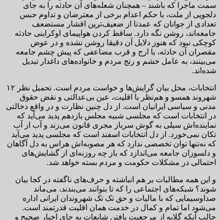
سمت ماجرا که باشند – همچنان شعله‌های آن حادثه را به جای
دلجویی از ملت، با حکم اعدام برخی از معترضان و تداوم حبس
تعدادی از جوانان که عمدتا از ضعیف‌ترین اقشار مستضعف
جامعه‌اند،‌ روشن نگه دارد. ساقط کردن هواپیمای اوکراینی حادثه
کوچکی نبود که هنوز دلایل آن دقیقا روشن نشده و در عوض
مقصران آن حادثه، با ارج و قرب مضاعفی که پیش چشم جامعه
می‌بینند، به عامل خشم و رنج مردم و خانواده‌های داغدار تبدیل
شده‌اند.
انتخابات، محل بیان گرایش‌ها و خواست مردم است. تحمیل نظر ۱۲
شهروند همسو و هم‌نظر با اقلیت، عین بی‌عدالتی و نقض حقوق
مدنی و سیاسی ایرانیان است. از دل چنین نظارت و در واقع دخالتی
در انتخابات است که مجلسی شبیه مجلس یازدهم پدید می‌آید که
نماینده‌اش سیلی به گوش سرباز مجری قانون می‌زند و آب از آب
تکان نمی‌خورد. از دل انتخابات اسفند است که مجلسی پدید می‌آید
که نه‌تنها توان تخصصی ندارد که هر مصوبه‌اش هراس به دل آگاهان
و دلسوزان جامعه می‌اندازد که باز چه روزنه‌ای از گشایش‌های
احتمالی در مشکلات حکومت و مردم بسته خواهد شد.
و این همه مطالبات بر هم انباشته و حرف‌های ناگفته در کجا بیان
شوند؟ شبکه‌های اجتماعی را که تا بتوانند می‌بندند، می‌ماند
صداوسیمایی که با مالیات و حق تک تک شهروندان ایرانی اداره
می‌شود اما تمام و کمال در خدمت همان اقلیت قدرتمند است.
جالب آنکه گلایه از مرجعیت یافتن شایعات به جای اخبار صحیح و