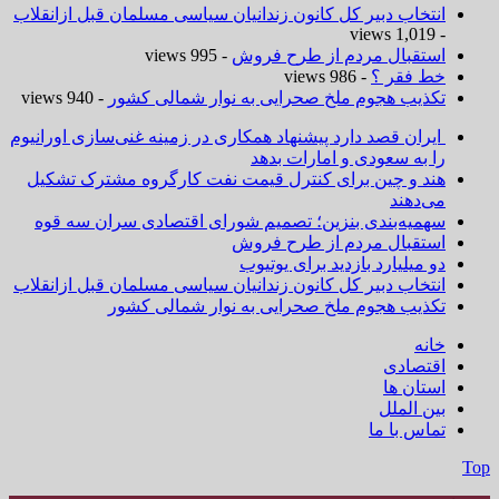
انتخاب دبیر کل کانون زندانیان سیاسی مسلمان قبل ازانقلاب
- 1,019 views
استقبال مردم از طرح فروش
- 995 views
خط فقر ؟
- 986 views
تکذیب هجوم ملخ صحرایی به نوار شمالی کشور
- 940 views
ایران قصد دارد پیشنهاد همکاری در زمینه غنی‌سازی اورانیوم
را به سعودی و امارات بدهد
هند و چین برای کنترل قیمت نفت کارگروه مشترک تشکیل
می‌دهند
سهمیه‌بندی بنزین؛ تصمیم شورای اقتصادی سران سه قوه
استقبال مردم از طرح فروش
دو میلیارد بازدید برای یوتیوب
انتخاب دبیر کل کانون زندانیان سیاسی مسلمان قبل ازانقلاب
تکذیب هجوم ملخ صحرایی به نوار شمالی کشور
خانه
اقتصادی
استان ها
بین الملل
تماس با ما
Top