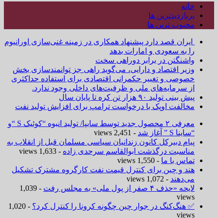
خانه
پربازدیدترین ها
محبوب ترین ها
ایران قصد دارد پیشنهاد همکاری در زمینه غنی‌سازی اورانیوم
را به سعودی و امارات بدهد
واشنگتن در برابر دوراهی سخت
وزیر اقتصاد و دارایی، می‌گوید راهی جز توانمندسازی بخش
خصوصی و تغییر حکمرانی اقتصادی برای استفاده حداکثری
از سرمایه‌های ملی و ظرفیت‌های داخلی وجود ندارد.
پیش بینی تولید ۹۰ هزار تن کره تا پایان سال
مخالفت اوپک با درخواست ترامپ برای افزایش تولید نفت
معرفی ۲ محصول جدید توسط سایپا/ تولید انبوه “کوئیک S “و
“ساینا S ” آغاز شد
- 2,451 views
پیام دبیرکل کانون زندانیان سیاسی مسلمان قبل از انقلاب به
مناسبت درگذشت ابوالقاسم سرحدی زاده
- 1,633 views
تماس با ما
- 1,550 views
هند و چین برای کنترل قیمت نفت کارگروه مشترک تشکیل
می‌دهند
- 1,072 views
لایحه «حذف ۴ صفر از پول ملی» به مجلس رفت
- 1,039
views
✅ هنگ‌کنگ در جوار چین چگونه کرونا را کنترل کرد؟
- 1,020
views