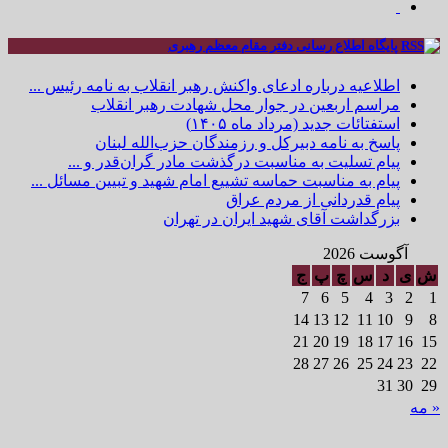
پایگاه اطلاع رسانی دفتر مقام معظم رهبری
اطلاعیه درباره ادعای واکنش رهبر انقلاب به نامه رئیس ...
مراسم اربعین در جوار محل شهادت رهبر انقلاب
استفتائات جدید (مرداد ماه ۱۴۰۵)
پاسخ به نامه دبیرکل و رزمندگان حزب‌الله لبنان
پیام تسلیت به مناسبت درگذشت مادر گران‌قدر و ...
پیام به مناسبت حماسه تشییع امام شهید و تبیین مسائل ...
پیام قدردانی از مردم عراق
بزرگداشت آقای شهید ایران در تهران
آگوست 2026
ش
ی
د
س
چ
پ
ج
7
6
5
4
3
2
1
14
13
12
11
10
9
8
21
20
19
18
17
16
15
28
27
26
25
24
23
22
31
30
29
« مه