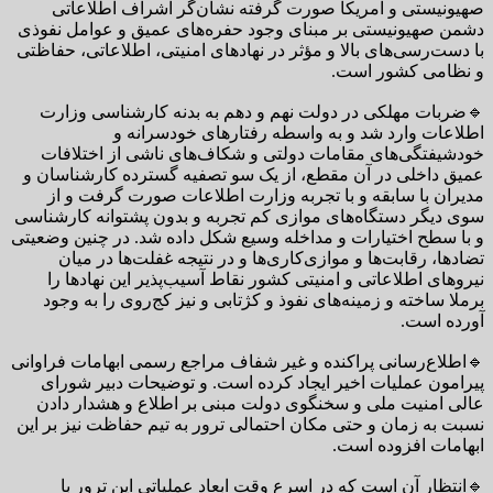
صهیونیستی و آمریکا صورت گرفته نشان‌گر اشراف اطلاعاتی
دشمن صهیونیستی بر مبنای وجود حفره‌های عمیق و عوامل نفوذی
با دست‌رسی‌های بالا و مؤثر در نهادهای امنیتی، اطلاعاتی، حفاظتی
و نظامی کشور است.
🔹ضربات مهلکی در دولت نهم و دهم به بدنه کارشناسی وزارت
اطلاعات وارد شد و به واسطه رفتار‌های خودسرانه و
خودشیفتگی‌های مقامات دولتی و شکاف‌های ناشی از اختلافات
عمیق داخلی در آن مقطع، از یک سو تصفیه گسترده کارشناسان و
مدیران با سابقه و با تجربه وزارت اطلاعات صورت گرفت و از
سوی دیگر دستگاه‌های موازی کم تجربه و بدون پشتوانه کارشناسی
و با سطح اختیارات و مداخله وسیع شکل داده شد. در چنین وضعیتی
تضاد‌ها، رقابت‌ها و موازی‌کاری‌‌ها و در نتیجه غفلت‌ها در میان
نیروهای اطلاعاتی و امنیتی کشور نقاط آسیب‌پذیر این نهادها را
برملا ساخته و زمینه‌های نفوذ و کژتابی و نیز کج‌روی را به وجود
آورده است.
🔹اطلاع‌رسانی پراکنده و غیر شفاف مراجع رسمی ابهامات فراوانی
پیرامون عملیات اخیر ایجاد کرده است. و توضیحات دبیر شورای
عالی امنیت ملی و سخنگوی دولت مبنی بر اطلاع و هشدار دادن
نسبت به زمان و‌ حتی مکان احتمالی ترور به تیم حفاظت نیز بر این
ابهامات افزوده است.
🔹انتظار آن است که در اسرع وقت ابعاد عملیاتی این ترور با