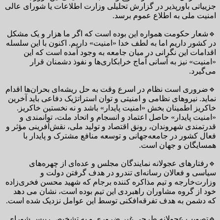
جزییاتی باورپذیر در گزارش تحلیلی وزارت اطلاعات یا شورای عالی
امنیت ملی به اطلاع عموم برسد.
🔹شعار حکومت همواره این بوده است که اگر ما هزار و یک مشکل
در کشور داریم اما به لطف خدا «امنیت» داریم. اکنون با این سلسله
اقدامات این نگرانی در میان جامعه به وجود آمده است که این
«امنیت» نیز به آسانی آماج خرابکاری‌ها و نفوذ دشمنان قرار
می‌گیرد.
🔹ضروری است نظام در اسرع وقت به حل ریشه‌ای بحران‌ها اقدام
نماید. نیروهای نظامی و امنیتی و توان استراتژیک دفاعی باید آخرین
خاکریز اطمینان بخش «امنیت پایدار» باشد و نه نخستین خاکریز.
«امنیت پایدار» حاصل اعتماد و انسجام و اتحاد ملت، توانمندی و
قدرتمندی شهروندان، رونق اقتصاد و تولید ملی، نقش‌آفرینی مؤثر و
فعال کشور در جامعه‌جهانی و توسعه منافع مشترک و پایدار با
همسایگان و جهان است.
🔹رفتارهای عجولانه نمایندگان مجلس و عده‌ای از چهره‌های
سیاسی و فعالان رسانه‌ای تندرو در هدف گرفتن دولت و
وزارت‌خارجه و تیم مذاکره کننده برجام که شهید محسن فخری‌زاده
خود از گروه مشاوران راهبردی این تیم بوده است، نشان می دهد
که دشمن به هدف تفرقه‌افکنی توسط این عوامل نزدیک شده است.
🔹تصویب عجولانه طرحی غیر ضروری و به تشخیص رییس شورای