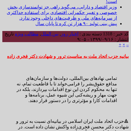
است!
وزیر اقتصاد و دارایی، می‌گوید راهی جز توانمندسازی بخش
خصوصی و تغییر حکمرانی اقتصادی برای استفاده حداکثری
از سرمایه‌های ملی و ظرفیت‌های داخلی وجود ندارد.
پیش بینی تولید ۹۰ هزار تن کره تا پایان سال
کد خبر : 1318
دسته بندی :
اخبار روز
,
بین الملل
,
مطالب ویژه
تاریخ
انتشار : ۱۳۹۹/۰۹/۱۶ - ۹:۰۵
+
×
–
بیانیه حزب اتحاد ملت به مناسبت ترور و شهادت دکتر فخری زاده
تمامی نهادهای بین‌المللی، دولت‌ها و سازمان‌های
مدافع حقوق‌بشر را فرامی‌خواند تا با قاطعیت تمام، نه
تنها به محکوم کردن این نوع اقدامات بپردازند، بلکه در
جهت مهار و ریشه‌کنی این شیوه عمل، برنامه‌ها و
اقدامات کارا و مؤثرتری را در دستور قرار دهند.
🔺حزب اتحاد ملت ایران اسلامی در بیانیه‌ای نسبت به ترور و
شهادت دکتر محسن فخری‌زاده واکنش نشان داده است. در