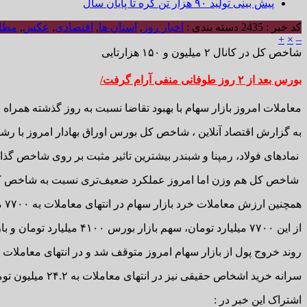
پیش بینی تولید ۹۰ هزار تن کره تا پایان سال
کد خبر : 2435
دسته بندی :
اخبار روز
,
استان ها
,
اقتصادی
,
عکس
,
مطال
+
×
–
شاخص کل در کانال ۲ میلیون و ۱۵۰ هزارتایی
بورس بعد از ۲ روز طوفانی منفی آرام گرفت/
معاملات امروز بازار سهام با بهبود تقاضا نسبت به روز گذشته همرا
به گزارش اقتصاد آنلاین ، شاخص کل بورس اوراق بهادار امروز با رشد ۰.۴۵ درصدی همراه شد و به سطح ۲ میلیون و ۱۵۵ هزار واحدی رس
نمادهای فولاد، رمپنا و شبندر بیشترین تاثیر مثبت بر روی شاخص گذاش
شاخص کل هم وزن اما امروز عملکرد ضعیف‌تری نسبت به شاخص کل داشت و در انتها
همچنین ارزش معاملات خرد بازار سهام در انتهای معاملات به ۷۷۰۰ میلیارد تومان رسید.
از این ۷۷۰۰ میلیارد تومان، سهم بازار بورس ۴۱۰۰ میلیارد تومان و بازار فرابورس ۲۳۰۰ میلیارد تومان و سهم صندوق‌های سهامی ۱۳۰۰ میلیارد تومان بوده است.
روند خروج پول از بازار سهام امروز متوقف شد و در انتهای معاملات حقیقی‌ها ۱۸۴ میلیارد پول به بازار سهام
سرانه خرید اشخاص حقیقی نیز در انتهای معاملات به ۲۴.۲ میلیون تومان و سرانه فروش نیز به ۲۳ میلیون تومان رسید.
اشتراک این خبر در :