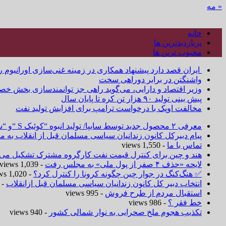
« مه
خانه
پربازدیدترین ها
محبوب ترین ها
ایران قصد دارد پیشنهاد همکاری در زمینه غنی‌سازی اورانیوم ر
واشنگتن در برابر دوراهی سخت
وزیر اقتصاد و دارایی، می‌گوید راهی جز توانمندسازی بخش خص
پیش بینی تولید ۹۰ هزار تن کره تا پایان سال
مخالفت اوپک با درخواست ترامپ برای افزایش تولید نفت
معرفی ۲ محصول جدید توسط سایپا/ تولید انبوه “کوئیک S “و “ساینا S ” آغاز شد
پیام دبیرکل کانون زندانیان سیاسی مسلمان قبل از انقلاب به
تماس با ما
- 1,550 views
هند و چین برای کنترل قیمت نفت کارگروه مشترک تشکیل می‌د
لایحه «حذف ۴ صفر از پول ملی» به مجلس رفت
- 1,039 views
✅ هنگ‌کنگ در جوار چین چگونه کرونا را کنترل کرد؟
- 1,020 views
انتخاب دبیر کل کانون زندانیان سیاسی مسلمان قبل ازانقلاب
 1,019 views
استقبال مردم از طرح فروش
- 995 views
خط فقر ؟
- 986 views
تکذیب هجوم ملخ صحرایی به نوار شمالی کشور
- 940 views