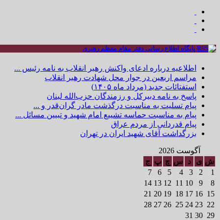
پایگاه اطلاع رسانی دفتر مقام معظم رهبری
اطلاعیه درباره ادعای واکنش رهبر انقلاب به نامه رئیس ...
مراسم اربعین در جوار محل شهادت رهبر انقلاب
استفتائات جدید (مرداد ماه ۱۴۰۵)
پاسخ به نامه دبیرکل و رزمندگان حزب‌الله لبنان
پیام تسلیت به مناسبت درگذشت مادر گران‌قدر و ...
پیام به مناسبت حماسه تشییع امام شهید و تبیین مسائل ...
پیام قدردانی از مردم عراق
بزرگداشت آقای شهید ایران در تهران
آگوست 2026
ش
ی
د
س
چ
پ
ج
7
6
5
4
3
2
1
14
13
12
11
10
9
8
21
20
19
18
17
16
15
28
27
26
25
24
23
22
31
30
29