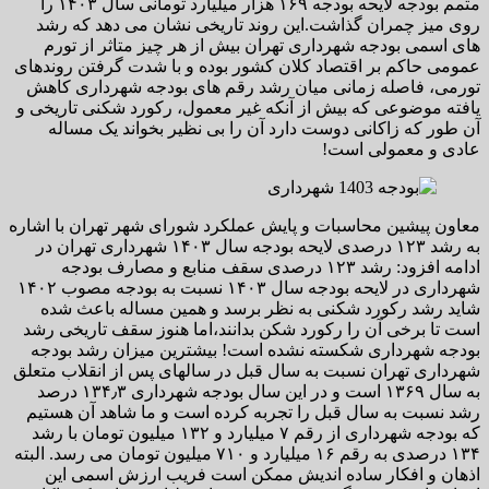
متمم بودجه لایحه بودجه ۱۶۹ هزار میلیارد تومانی سال ۱۴۰۳ را
روی میز چمران گذاشت.این روند تاریخی نشان می دهد که رشد
های اسمی بودجه شهرداری تهران بیش از هر چیز متاثر از تورم
عمومی حاکم بر اقتصاد کلان کشور بوده و با شدت گرفتن روندهای
تورمی، فاصله زمانی میان رشد رقم های بودجه شهرداری کاهش
یافته موضوعی که بیش از آنکه غیر معمول، رکورد شکنی تاریخی و
آن طور که زاکانی دوست دارد آن را بی نظیر بخواند یک مساله
عادی و معمولی است!
معاون پیشین محاسبات و پایش عملکرد شورای شهر تهران با اشاره
به رشد ۱۲۳ درصدی لایحه بودجه سال ۱۴۰۳ شهرداری تهران در
ادامه افزود: رشد ۱۲۳ درصدی سقف منابع و مصارف بودجه
شهرداری در لایحه بودجه سال ۱۴۰۳ نسبت به بودجه مصوب ۱۴۰۲
شاید رشد رکورد شکنی به نظر برسد و همین مساله باعث شده
است تا برخی آن را رکورد شکن بدانند،اما هنوز سقف تاریخی رشد
بودجه شهرداری شکسته نشده است! بیشترین میزان رشد بودجه
شهرداری تهران نسبت به سال قبل در سالهای پس از انقلاب متعلق
به سال ۱۳۶۹ است و در این سال بودجه شهرداری ۱۳۴٫۳ درصد
رشد نسبت به سال قبل را تجربه کرده است و ما شاهد آن هستیم
که بودجه شهرداری از رقم ۷ میلیارد و ۱۳۲ میلیون تومان با رشد
۱۳۴ درصدی به رقم ۱۶ میلیارد و ۷۱۰ میلیون تومان می رسد. البته
اذهان و افکار ساده اندیش ممکن است فریب ارزش اسمی این