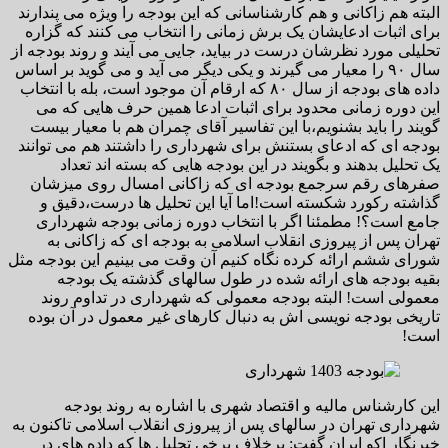
البته هم زاکانی و هم کارشناسانی که این بودجه را ویژه می پندارند
برای اثبات ادعایشان یک برش زمانی را انتخاب می کنند که گزاره
تحلیلی مورد نظرشان درست در بیاید، جایی می آیند و روند بودجه از
سال ۹۰ را معیار می گیرند و یکی دیگر می آید و می گوید بر اساس
داده های بودجه از سال ۸۰ که ارقام آن موجود است، بله با انتخاب
این دوره زمانی محدود برای اثبات ادعا همین حرف هایی که می
گویند را باید بشنویم،با این تفاسیر آقای چمران هم با معیار بیست
بودجه ای که ادعای بستنش برای شهرداری را داشتند هم می توانند
یک تحلیل بدهند و بگویند در این بودجه هایی که بسته اند تعداد
صفرهای رقم سرجمع بودجه ای که زاکانی امسال روی میزشان
گذاشته رکورد شکسته است!اما آیا این تحلیل ها درست،دقیق و
جامع است؟! مطمئنا اگر با انتخاب دوره زمانی بودجه شهرداری
تهران پس از پیروزی انقلاب اسلامی به بودجه ای که زاکانی به
شورای ششم ارائه کرده نگاه کنیم آن وقت می بینیم این بودجه مثل
بقیه بودجه های ارائه شده در طول سالهای گذشته یک بودجه
معمولی است! البته بودجه معمولی که شهرداری در تداوم روند
تاریخی بودجه نویسی اش به دنبال کارهای غیر معمول در آن بوده
است!
این کارشناس مالیه و اقتصاد شهری با اشاره به روند بودجه
شهرداری تهران در سالهای پس از پیروزی انقلاب اسلامی تاکنون به
خبرنگار اکو ایران گفت: برخلاف برخی تحلیل ها که داده های در