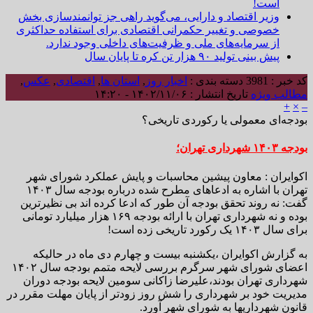
است!
وزیر اقتصاد و دارایی، می‌گوید راهی جز توانمندسازی بخش
خصوصی و تغییر حکمرانی اقتصادی برای استفاده حداکثری
از سرمایه‌های ملی و ظرفیت‌های داخلی وجود ندارد.
پیش بینی تولید ۹۰ هزار تن کره تا پایان سال
کد خبر : 3981
دسته بندی :
اخبار روز
,
استان ها
,
اقتصادی
,
عکس
,
مطالب ویژه
تاریخ انتشار : ۱۴۰۲/۱۱/۰۶ - ۱۴:۲۰
+
×
–
بودجه‌ای معمولی یا رکوردی تاریخی؟
بودجه ۱۴۰۳ شهرداری تهران؛
اکوایران : معاون پیشین محاسبات و پایش عملکرد شورای شهر
تهران با اشاره به ادعاهای مطرح شده درباره بودجه سال ۱۴۰۳
گفت: نه روند تحقق بودجه آن طور که ادعا کرده اند بی نظیرترین
بوده و نه شهرداری تهران با ارائه بودجه ۱۶۹ هزار میلیارد تومانی
برای سال ۱۴۰۳ یک رکورد تاریخی زده است!
به گزارش اکوایران ،یکشنبه بیست و چهارم دی ماه در حالیکه
اعضای شورای شهر سرگرم بررسی لایحه متمم بودجه سال ۱۴۰۲
شهرداری تهران بودند،علیرضا زاکانی سومین لایحه بودجه دوران
مدیریت خود بر شهرداری را شش روز زودتر از پایان مهلت مقرر در
قانون شهرداریها به شورای شهر آورد.