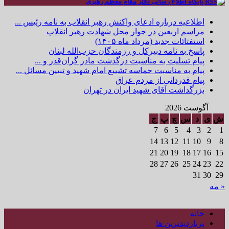
پایگاه اطلاع رسانی دفتر مقام معظم رهبری
اطلاعیه درباره ادعای واکنش رهبر انقلاب به نامه رئیس ...
مراسم اربعین در جوار محل شهادت رهبر انقلاب
استفتائات جدید (مرداد ماه ۱۴۰۵)
پاسخ به نامه دبیرکل و رزمندگان حزب‌الله لبنان
پیام تسلیت به مناسبت درگذشت مادر گران‌قدر و ...
پیام به مناسبت حماسه تشییع امام شهید و تبیین مسائل ...
پیام قدردانی از مردم عراق
بزرگداشت آقای شهید ایران در تهران
آگوست 2026
ش
ی
د
س
چ
پ
ج
7
6
5
4
3
2
1
14
13
12
11
10
9
8
21
20
19
18
17
16
15
28
27
26
25
24
23
22
31
30
29
« مه
خانه
پربازدیدترین ها