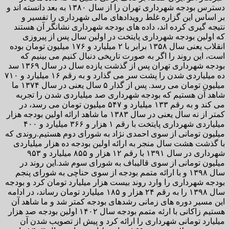
دسترس بودجه شهرداری تهران را از سال ۱۳۸۰ به بعد دانسته اند و
بر اساس این گزاره غلط رویدادهای مالی شهرداری را تفسیر و
نتیجه گیری کرده اند، داده های بودجه شهرداری نشانگر آن هستند
که اولین بودجه شهرداری پایتخت در اولین سال پس از پیروزی
انقلاب یعنی سال ۱۳۵۸ برابر با ۲ میلیارد و ۱۷۶ میلیون تومان بوده
است، این روند را اگر به صورت تاریخی دنبال کنیم می بینیم که
بودجه شهرداری تهران پس از گذشت یازده سال در سال ۱۳۶۹ سد
ده میلیاردی شدن را پشت سر می گذارد و به رقم ۱۶ میلیارد و ۷۱۰
میلیون تومان می رسد. پس از گذار ۵ سال یعنی در سال ۱۳۷۴ ما
شاهد آن هستیم که بودجه شهرداری صد میلیاردی شدن را تجربه
می کند و به رقم ۱۳۳ میلیارد و ۵۴۷ میلیون تومان می رسد، در
کمتر از نه سال یعنی در سال ۱۳۸۳ ما شاهد ارائه اولین بودجه هزار
میلیاردی شهرداری پایتخت با رقم ۱ هزار و ۳۶۶ میلیارد و ۴۰۰
میلیون تومانی از سوی احمدی نژاد به شورای دوم هستیم.روندی که
با گذشت هشت سال منجر به ارائه اولین بودجه ده هزار میلیاردی
شهرداری در سال ۱۳۹۱ با رقم ۱۲ هزار و ۸۵۵ میلیارد و ۹۵۳
میلیون تومانی از سوی قالیباف به شورای سوم شد.این روند در
سال ۱۳۹۸ و با ارائه متمم بودجه از سوی حناچی به شورای پنجم
بودجه شهرداری را وارد روند بیست هزار میلیارد تومان کرد و بودجه
سال ۱۳۹۸ را به رقم ۲۴ هزار و ۱۸۵ میلیارد تومان رساند، در ادامه
این مسیر دوره های زمانی رشدهای بودجه کمتر شد و ما شاهد آن
هستیم زاکانی با ارئه متمم بودجه سال ۱۴۰۲ اولین بودجه صد هزار
میلیارد تومانی شهرداری را ارائه کرد و پیش از تصویب شدن آن