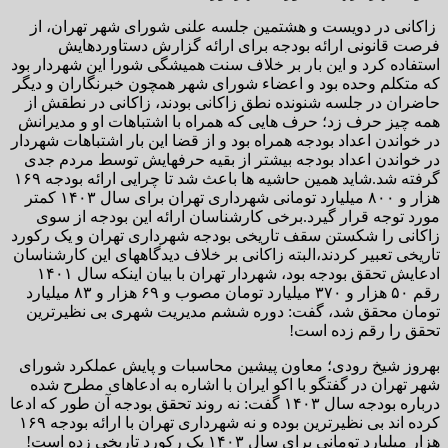
زاکانی در دویست و هشتمین جلسه علنی شورای شهر تهران، از
فرصت قانونی ارائه بودجه برای ارائه گزارش دستاوردهایش
استفاده کرد و این بار بر خلاف سنت همیشگی شورا این شهردار بود
که متکلم وحده بود و اعضاء شورای شهر همچون خبرنگاران و دیگر
حاضران در جلسه شنونده نطق زاکانی بودند، زاکانی در نطقش از
همه چیز حرف زد؛ حرف هایی که همراه با اشتباهات او و مدیرانش
در خواندن اعداد بودجه همراه بود و از قضا این بار اشتباهات شهردار
در خواندن اعداد بودجه بیشتر از بقیه حرفهایش توسط مردم جدی
گرفته شد.شاید همین حاشیه ها باعث شد تا چرایی ارائه بودجه ۱۶۹
هزار و ۸۰۰ میلیارد تومانی شهرداری تهران برای سال ۱۴۰۳ کمتر
مورد توجه قرار گیرد.برخی کارشناسان ارائه این بودجه از سوی
زاکانی را شکستن سقف تاریخی بودجه شهرداری تهران و یک رکورد
تاریخی تعبیر کردند،البته زاکانی بر خلاف دیدگاههای این کارشناسان
ادعایش تحقق بودجه بود، شهردار تهران با بیان اینکه سال ۱۴۰۱
رقم ۵۰ هزار و ۳۷۰ میلیارد تومان مصوب و ۶۹ هزار و ۸۳ میلیارد
تومان محقق شد، گفت: دوره ششم مدیریت شهری بی نظیرترین
تحقق را رقم زده است!
بهروز شیخ رودی؛ معاون پیشین محاسبات و پایش عملکرد شورای
شهر تهران در گفتگو با اکو ایران با اشاره به ادعاهای مطرح شده
درباره بودجه سال ۱۴۰۳ گفت: نه روند تحقق بودجه آن طور که ادعا
کرده اند بی نظیرترین بوده و نه شهرداری تهران با ارائه بودجه ۱۶۹
هزار میلیارد تومانی برای سال ۱۴۰۳ یک رکورد تاریخی زده است!