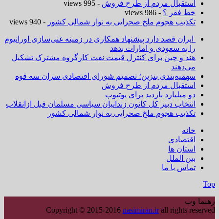
استقبال مردم از طرح فروش
- 995 views
خط فقر ؟
- 986 views
تکذیب هجوم ملخ صحرایی به نوار شمالی کشور
- 940 views
ایران قصد دارد پیشنهاد همکاری در زمینه غنی‌سازی اورانیوم
را به سعودی و امارات بدهد
هند و چین برای کنترل قیمت نفت کارگروه مشترک تشکیل
می‌دهند
سهمیه‌بندی بنزین؛ تصمیم شورای اقتصادی سران سه قوه
استقبال مردم از طرح فروش
دو میلیارد بازدید برای یوتیوب
انتخاب دبیر کل کانون زندانیان سیاسی مسلمان قبل ازانقلاب
تکذیب هجوم ملخ صحرایی به نوار شمالی کشور
خانه
اقتصادی
استان ها
بین الملل
تماس با ما
Top
رهنما وب
Copyright © 2015-2016
nasimiran.ir
all rights reserved