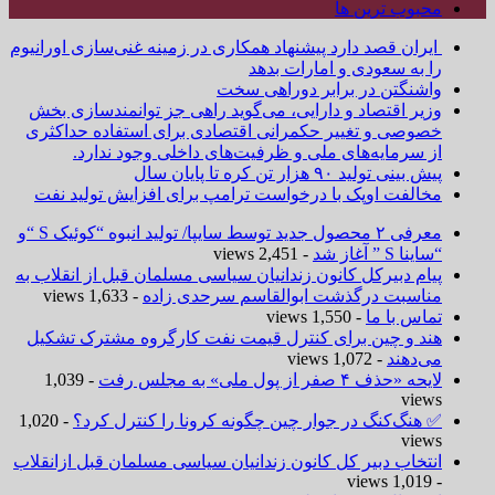
محبوب ترین ها
ایران قصد دارد پیشنهاد همکاری در زمینه غنی‌سازی اورانیوم
را به سعودی و امارات بدهد
واشنگتن در برابر دوراهی سخت
وزیر اقتصاد و دارایی، می‌گوید راهی جز توانمندسازی بخش
خصوصی و تغییر حکمرانی اقتصادی برای استفاده حداکثری
از سرمایه‌های ملی و ظرفیت‌های داخلی وجود ندارد.
پیش بینی تولید ۹۰ هزار تن کره تا پایان سال
مخالفت اوپک با درخواست ترامپ برای افزایش تولید نفت
معرفی ۲ محصول جدید توسط سایپا/ تولید انبوه “کوئیک S “و
“ساینا S ” آغاز شد
- 2,451 views
پیام دبیرکل کانون زندانیان سیاسی مسلمان قبل از انقلاب به
مناسبت درگذشت ابوالقاسم سرحدی زاده
- 1,633 views
تماس با ما
- 1,550 views
هند و چین برای کنترل قیمت نفت کارگروه مشترک تشکیل
می‌دهند
- 1,072 views
لایحه «حذف ۴ صفر از پول ملی» به مجلس رفت
- 1,039
views
✅ هنگ‌کنگ در جوار چین چگونه کرونا را کنترل کرد؟
- 1,020
views
انتخاب دبیر کل کانون زندانیان سیاسی مسلمان قبل ازانقلاب
- 1,019 views