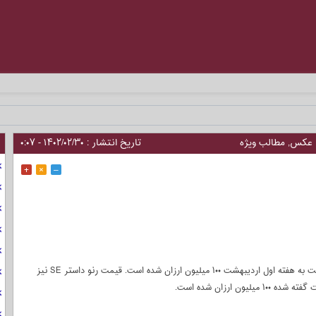
_
عکس
,
مطالب ویژه
تاریخ انتشار : ۱۴۰۲/۰۲/۳۰ - ۰:۰۷
+
×
–
بر اساس قیمت خودروهای فرانسوی در ایران، قیمت رنو کولیوس نسبت به هفته اول اردیبهشت ۱۰۰ میلیون ارزان شده است. قیمت رنو داستر SE نیز