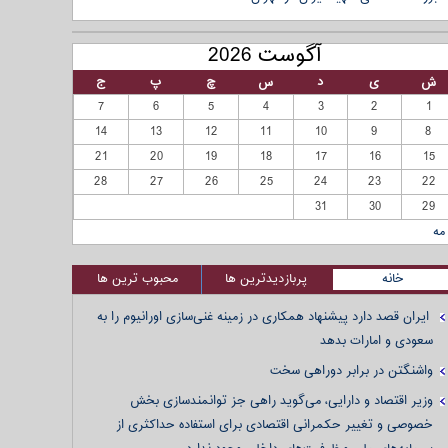
آگوست 2026
ش
ی
د
س
چ
پ
ج
7
6
5
4
3
2
1
14
13
12
11
10
9
8
21
20
19
18
17
16
15
28
27
26
25
24
23
22
31
30
29
مه
خانه
پربازدیدترین ها
محبوب ترین ها
ایران قصد دارد پیشنهاد همکاری در زمینه غنی‌سازی اورانیوم را به
سعودی و امارات بدهد
واشنگتن در برابر دوراهی سخت
وزیر اقتصاد و دارایی، می‌گوید راهی جز توانمندسازی بخش
خصوصی و تغییر حکمرانی اقتصادی برای استفاده حداکثری از