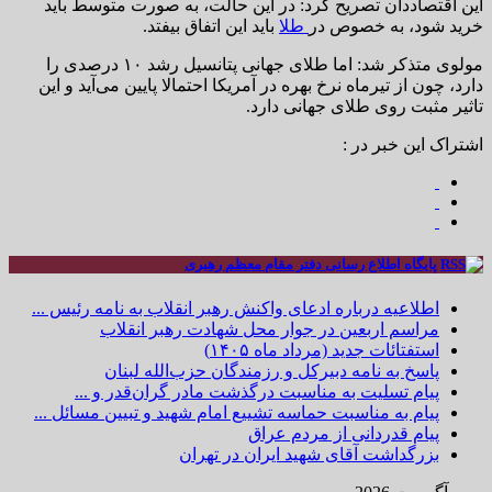
این اقتصاددان تصریح کرد: در این حالت، به صورت متوسط باید
خرید شود، به خصوص در
طلا
باید این اتفاق بیفتد.
مولوی متذکر شد: اما طلای جهانی پتانسیل رشد ۱۰ درصدی را
دارد، چون از تیرماه نرخ بهره در آمریکا احتمالا پایین می‌آید و این
تاثیر مثبت روی طلای جهانی دارد.
اشتراک این خبر در :
پایگاه اطلاع رسانی دفتر مقام معظم رهبری
اطلاعیه درباره ادعای واکنش رهبر انقلاب به نامه رئیس ...
مراسم اربعین در جوار محل شهادت رهبر انقلاب
استفتائات جدید (مرداد ماه ۱۴۰۵)
پاسخ به نامه دبیرکل و رزمندگان حزب‌الله لبنان
پیام تسلیت به مناسبت درگذشت مادر گران‌قدر و ...
پیام به مناسبت حماسه تشییع امام شهید و تبیین مسائل ...
پیام قدردانی از مردم عراق
بزرگداشت آقای شهید ایران در تهران