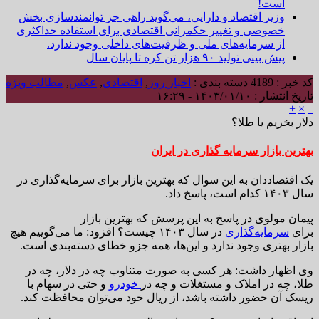
است!
وزیر اقتصاد و دارایی، می‌گوید راهی جز توانمندسازی بخش
خصوصی و تغییر حکمرانی اقتصادی برای استفاده حداکثری
از سرمایه‌های ملی و ظرفیت‌های داخلی وجود ندارد.
پیش بینی تولید ۹۰ هزار تن کره تا پایان سال
کد خبر : 4189
دسته بندی :
اخبار روز
,
اقتصادی
,
عکس
,
مطالب ویژه
تاریخ انتشار : ۱۴۰۳/۰۱/۱۰ - ۱۶:۲۹
+
×
–
دلار بخریم یا طلا؟
بهترین بازار سرمایه گذاری در ایران
یک اقتصاددان به این سوال که بهترین بازار برای سرمایه‌گذاری در
سال ۱۴۰۳ کدام است، پاسخ داد.
پیمان مولوی در پاسخ به این پرسش که بهترین بازار
برای
سرمایه‌گذاری
در سال ۱۴۰۳ چیست؟ افزود: ما می‌گوییم هیچ
بازار بهتری وجود ندارد و این‌ها، همه جزو خطای دسته‌بندی است.
وی اظهار داشت: هر کسی به صورت متناوب چه در دلار، چه در
طلا، چه در املاک و مستغلات و چه در
خودرو
و حتی در سهام با
ریسک آن حضور داشته باشد، از ریال خود می‌توان محافظت کند.