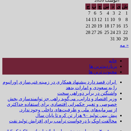
آگوست 2026
ش
ی
د
س
چ
پ
ج
7
6
5
4
3
2
1
14
13
12
11
10
9
8
21
20
19
18
17
16
15
28
27
26
25
24
23
22
31
30
29
« مه
خانه
پربازدیدترین ها
محبوب ترین ها
ایران قصد دارد پیشنهاد همکاری در زمینه غنی‌سازی اورانیوم
را به سعودی و امارات بدهد
واشنگتن در برابر دوراهی سخت
وزیر اقتصاد و دارایی، می‌گوید راهی جز توانمندسازی بخش
خصوصی و تغییر حکمرانی اقتصادی برای استفاده حداکثری
از سرمایه‌های ملی و ظرفیت‌های داخلی وجود ندارد.
پیش بینی تولید ۹۰ هزار تن کره تا پایان سال
مخالفت اوپک با درخواست ترامپ برای افزایش تولید نفت