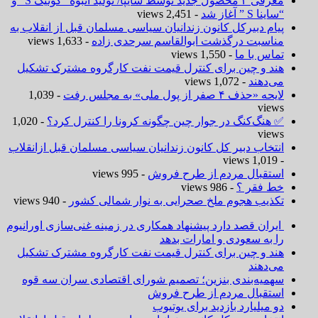
معرفی ۲ محصول جدید توسط سایپا/ تولید انبوه “کوئیک S “و
“ساینا S ” آغاز شد
- 2,451 views
پیام دبیرکل کانون زندانیان سیاسی مسلمان قبل از انقلاب به
مناسبت درگذشت ابوالقاسم سرحدی زاده
- 1,633 views
تماس با ما
- 1,550 views
هند و چین برای کنترل قیمت نفت کارگروه مشترک تشکیل
می‌دهند
- 1,072 views
لایحه «حذف ۴ صفر از پول ملی» به مجلس رفت
- 1,039
views
✅ هنگ‌کنگ در جوار چین چگونه کرونا را کنترل کرد؟
- 1,020
views
انتخاب دبیر کل کانون زندانیان سیاسی مسلمان قبل ازانقلاب
- 1,019 views
استقبال مردم از طرح فروش
- 995 views
خط فقر ؟
- 986 views
تکذیب هجوم ملخ صحرایی به نوار شمالی کشور
- 940 views
ایران قصد دارد پیشنهاد همکاری در زمینه غنی‌سازی اورانیوم
را به سعودی و امارات بدهد
هند و چین برای کنترل قیمت نفت کارگروه مشترک تشکیل
می‌دهند
سهمیه‌بندی بنزین؛ تصمیم شورای اقتصادی سران سه قوه
استقبال مردم از طرح فروش
دو میلیارد بازدید برای یوتیوب