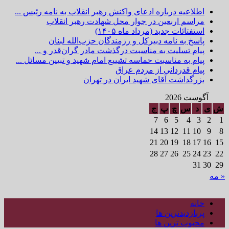
اطلاعیه درباره ادعای واکنش رهبر انقلاب به نامه رئیس ...
مراسم اربعین در جوار محل شهادت رهبر انقلاب
استفتائات جدید (مرداد ماه ۱۴۰۵)
پاسخ به نامه دبیرکل و رزمندگان حزب‌الله لبنان
پیام تسلیت به مناسبت درگذشت مادر گران‌قدر و ...
پیام به مناسبت حماسه تشییع امام شهید و تبیین مسائل ...
پیام قدردانی از مردم عراق
بزرگداشت آقای شهید ایران در تهران
آگوست 2026
ش
ی
د
س
چ
پ
ج
7
6
5
4
3
2
1
14
13
12
11
10
9
8
21
20
19
18
17
16
15
28
27
26
25
24
23
22
31
30
29
« مه
خانه
پربازدیدترین ها
محبوب ترین ها