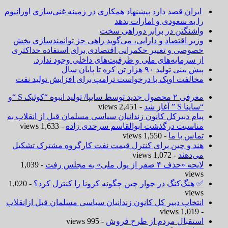
ایران قصد دارد پیشنهاد همکاری در زمینه غنی‌سازی اورانیوم
را به سعودی و امارات بدهد
واشنگتن در برابر دوراهی سخت
وزیر اقتصاد و دارایی، می‌گوید راهی جز توانمندسازی بخش
خصوصی و تغییر حکمرانی اقتصادی برای استفاده حداکثری
از سرمایه‌های ملی و ظرفیت‌های داخلی وجود ندارد.
پیش بینی تولید ۹۰ هزار تن کره تا پایان سال
مخالفت اوپک با درخواست ترامپ برای افزایش تولید نفت
معرفی ۲ محصول جدید توسط سایپا/ تولید انبوه “کوئیک S “و
“ساینا S ” آغاز شد
- 2,451 views
پیام دبیرکل کانون زندانیان سیاسی مسلمان قبل از انقلاب به
مناسبت درگذشت ابوالقاسم سرحدی زاده
- 1,633 views
تماس با ما
- 1,550 views
هند و چین برای کنترل قیمت نفت کارگروه مشترک تشکیل
می‌دهند
- 1,072 views
لایحه «حذف ۴ صفر از پول ملی» به مجلس رفت
- 1,039
views
✅ هنگ‌کنگ در جوار چین چگونه کرونا را کنترل کرد؟
- 1,020
views
انتخاب دبیر کل کانون زندانیان سیاسی مسلمان قبل ازانقلاب
- 1,019 views
استقبال مردم از طرح فروش
- 995 views