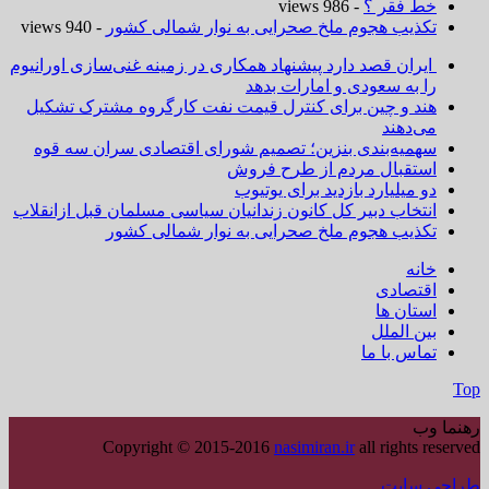
خط فقر ؟
- 986 views
تکذیب هجوم ملخ صحرایی به نوار شمالی کشور
- 940 views
ایران قصد دارد پیشنهاد همکاری در زمینه غنی‌سازی اورانیوم
را به سعودی و امارات بدهد
هند و چین برای کنترل قیمت نفت کارگروه مشترک تشکیل
می‌دهند
سهمیه‌بندی بنزین؛ تصمیم شورای اقتصادی سران سه قوه
استقبال مردم از طرح فروش
دو میلیارد بازدید برای یوتیوب
انتخاب دبیر کل کانون زندانیان سیاسی مسلمان قبل ازانقلاب
تکذیب هجوم ملخ صحرایی به نوار شمالی کشور
خانه
اقتصادی
استان ها
بین الملل
تماس با ما
Top
رهنما وب
Copyright © 2015-2016
nasimiran.ir
all rights reserved
طراحی سایت