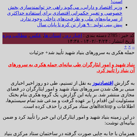
است!
وزیر اقتصاد و دارایی، می‌گوید راهی جز توانمندسازی بخش
خصوصی و تغییر حکمرانی اقتصادی برای استفاده حداکثری
از سرمایه‌های ملی و ظرفیت‌های داخلی وجود ندارد.
پیش بینی تولید ۹۰ هزار تن کره تا پایان سال
کد خبر : 2785
دسته بندی :
اخبار روز
,
استان ها
,
عکس
,
مطالب ویژه
تاریخ انتشار : ۱۴۰۲/۰۴/۲۴ - ۱۴:۳۸
+
×
–
حمله هکری به سرورهای بنیاد شهید تأیید شد+ جزئیات
بنیاد شهید و امور ایثارگران طی بیانه‌ای حمله هکری به سرورهای
آن بنیاد را تأیید کرد.
به گزارش
اقتصادنیوز
به نقل از تسنیم، طی دو روز اخیر اخباری
مبنی بر هک شدن سرورهای بنیاد شهید و امور ایثارگران در فضای
مجازی منتشر شد. بر پایه این گزارش، یک گروه هکری بنام بختک
مسئولیت این اقدام را بر عهده گرفت و مدعی شد تمام سیستم‌ها،
اطلاعات و Backupهای ستاد مرکزی را حذف کرده است.
در این زمینه بنیاد شهید و امور ایثارگران این خبر را تأیید کرد و ضمن
بیانیه‌ای نوشت:
همزمان با جا به جایی صورت گرفته در ساختمان ستاد مرکزی بنیاد