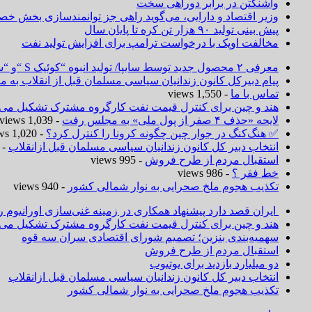
واشنگتن در برابر دوراهی سخت
وزیر اقتصاد و دارایی، می‌گوید راهی جز توانمندسازی بخش خص
پیش بینی تولید ۹۰ هزار تن کره تا پایان سال
مخالفت اوپک با درخواست ترامپ برای افزایش تولید نفت
معرفی ۲ محصول جدید توسط سایپا/ تولید انبوه “کوئیک S “و “ساینا S ” آغاز شد
پیام دبیرکل کانون زندانیان سیاسی مسلمان قبل از انقلاب به
تماس با ما
- 1,550 views
هند و چین برای کنترل قیمت نفت کارگروه مشترک تشکیل می‌د
لایحه «حذف ۴ صفر از پول ملی» به مجلس رفت
- 1,039 views
✅ هنگ‌کنگ در جوار چین چگونه کرونا را کنترل کرد؟
- 1,020 views
انتخاب دبیر کل کانون زندانیان سیاسی مسلمان قبل ازانقلاب
 1,019 views
استقبال مردم از طرح فروش
- 995 views
خط فقر ؟
- 986 views
تکذیب هجوم ملخ صحرایی به نوار شمالی کشور
- 940 views
ایران قصد دارد پیشنهاد همکاری در زمینه غنی‌سازی اورانیوم ر
هند و چین برای کنترل قیمت نفت کارگروه مشترک تشکیل می‌د
سهمیه‌بندی بنزین؛ تصمیم شورای اقتصادی سران سه قوه
استقبال مردم از طرح فروش
دو میلیارد بازدید برای یوتیوب
انتخاب دبیر کل کانون زندانیان سیاسی مسلمان قبل ازانقلاب
تکذیب هجوم ملخ صحرایی به نوار شمالی کشور