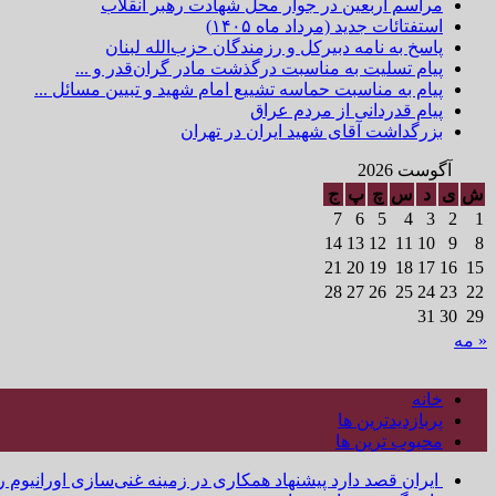
مراسم اربعین در جوار محل شهادت رهبر انقلاب
استفتائات جدید (مرداد ماه ۱۴۰۵)
پاسخ به نامه دبیرکل و رزمندگان حزب‌الله لبنان
پیام تسلیت به مناسبت درگذشت مادر گران‌قدر و ...
پیام به مناسبت حماسه تشییع امام شهید و تبیین مسائل ...
پیام قدردانی از مردم عراق
بزرگداشت آقای شهید ایران در تهران
آگوست 2026
ش
ی
د
س
چ
پ
ج
7
6
5
4
3
2
1
14
13
12
11
10
9
8
21
20
19
18
17
16
15
28
27
26
25
24
23
22
31
30
29
« مه
خانه
پربازدیدترین ها
محبوب ترین ها
ایران قصد دارد پیشنهاد همکاری در زمینه غنی‌سازی اورانیوم ر