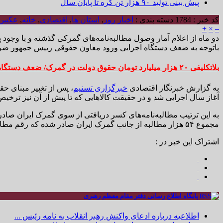
پیش بینی تولید ۹۰ هزار تن کره تا پایان سال
کد خبر : 1784
دسته بندی :
اخبار روز
,
استان ها
,
اقتصادی
,
خانه
,
عکس
+
×
–
دو ماه از اعلام آمار وصول مطالبه‌نامه‌های گمرکی گذشته و با و
باتوجه به ضعف دستگاه اجرایی ورود معاون حقوقی رییس جمهور ض
بلاتکلیفی ۲۰ هزار میلیارد تومان حقوق دولت در گمرک/ ضعف دستگاه اجرایی در وصول مطالبات و ضرورت ورود نهاد ناظر
به گزارش خبرنگار اقتصادی
خبرگزاری تسنیم
آغاز سال اجرایی شد و در حقیقت کالاهایی که تا پیش از آن نیز ترخ
به این ترتیب مطالبه‌نامه‌های کسر دریافتی از سوی گمرک ایران صادر 
مجموع ۵۴ هزار مطالبه از جانب گمرک ایران صادر شده که رقم مطالبات آنها چیزی حدود ۱۹ تا ۲۰ هزار میلیارد تومان است.
اشتراک این خبر در :
پایگاه اطلاع رسانی دفتر مقام معظم رهبری
اطلاعیه درباره ادعای واکنش رهبر انقلاب به نامه رئیس ...