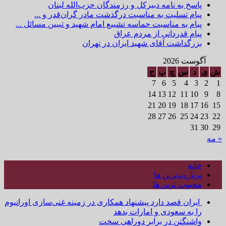
پاسخ به نامه دبیرکل و رزمندگان حزب‌الله لبنان
پیام تسلیت به مناسبت درگذشت مادر گران‌قدر و ...
پیام به مناسبت حماسه تشییع امام شهید و تبیین مسائل ...
پیام قدردانی از مردم عراق
بزرگداشت آقای شهید ایران در تهران
آگوست 2026
ش
ی
د
س
چ
پ
ج
7
6
5
4
3
2
1
14
13
12
11
10
9
8
21
20
19
18
17
16
15
28
27
26
25
24
23
22
31
30
29
« مه
خانه
پربازدیدترین ها
محبوب ترین ها
ایران قصد دارد پیشنهاد همکاری در زمینه غنی‌سازی اورانیوم
را به سعودی و امارات بدهد
واشنگتن در برابر دوراهی سخت