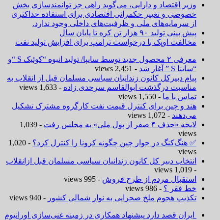
وزیر اقتصاد و دارایی، می‌گوید راهی جز توانمندسازی بخش
خصوصی و تغییر حکمرانی اقتصادی برای استفاده حداکثری
از سرمایه‌های ملی و ظرفیت‌های داخلی وجود ندارد.
پیش بینی تولید ۹۰ هزار تن کره تا پایان سال
مخالفت اوپک با درخواست ترامپ برای افزایش تولید نفت
معرفی ۲ محصول جدید توسط سایپا/ تولید انبوه “کوئیک S “و
“ساینا S ” آغاز شد
- 2,451 views
پیام دبیرکل کانون زندانیان سیاسی مسلمان قبل از انقلاب به
مناسبت درگذشت ابوالقاسم سرحدی زاده
- 1,633 views
تماس با ما
- 1,550 views
هند و چین برای کنترل قیمت نفت کارگروه مشترک تشکیل
می‌دهند
- 1,072 views
لایحه «حذف ۴ صفر از پول ملی» به مجلس رفت
- 1,039
views
✅ هنگ‌کنگ در جوار چین چگونه کرونا را کنترل کرد؟
- 1,020
views
انتخاب دبیر کل کانون زندانیان سیاسی مسلمان قبل ازانقلاب
- 1,019 views
استقبال مردم از طرح فروش
- 995 views
خط فقر ؟
- 986 views
تکذیب هجوم ملخ صحرایی به نوار شمالی کشور
- 940 views
ایران قصد دارد پیشنهاد همکاری در زمینه غنی‌سازی اورانیوم