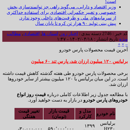
است!
وزیر اقتصاد و دارایی، می‌گوید راهی جز توانمندسازی بخش
خصوصی و تغییر حکمرانی اقتصادی برای استفاده حداکثری
از سرمایه‌های ملی و ظرفیت‌های داخلی وجود ندارد.
پیش بینی تولید ۹۰ هزار تن کره تا پایان سال
کد خبر : 2746
دسته بندی :
اخبار روز
,
استان ها
,
اقتصادی
,
مطالب
ویژه
تاریخ انتشار : ۱۴۰۲/۰۴/۱۸ - ۱:۴۷
+
×
–
آخرین قیمت محصولات پارس خودرو
برلیانس ۱۲۰ میلیون ارزان شد، پارس تند ۶۰ میلیون
برخی محصولات پارس خودرو طی هفته گذشته کاهش قیمت داشته
است. در این میان برلیانس با ۱۲۰ میلیون بیشتر از سایر خودروها
ارزان شد.
با مطالعه جدول زیر اطلاعات کاملی درباره
قیمت روز انواع
خودروهای پارس خودرو
در بازار به دست خواهید آورد.
مدل و
قیمت بازار
تغییر قیمت
نام خودرو
کارکرد
(تومان)
هفتگی
برلیانس
۱۳۹۹
۳۰,۰۰۰,۰۰۰-
۵۹۰٬۰۰۰٬۰۰۰
H۲۳۰