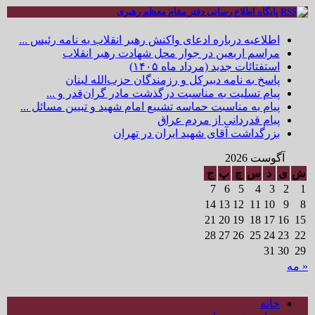
پایگاه اطلاع رسانی دفتر مقام معظم رهبری
اطلاعیه درباره ادعای واکنش رهبر انقلاب به نامه رئیس ...
مراسم اربعین در جوار محل شهادت رهبر انقلاب
استفتائات جدید (مرداد ماه ۱۴۰۵)
پاسخ به نامه دبیرکل و رزمندگان حزب‌الله لبنان
پیام تسلیت به مناسبت درگذشت مادر گران‌قدر و ...
پیام به مناسبت حماسه تشییع امام شهید و تبیین مسائل ...
پیام قدردانی از مردم عراق
بزرگداشت آقای شهید ایران در تهران
آگوست 2026
ش
ی
د
س
چ
پ
ج
7
6
5
4
3
2
1
14
13
12
11
10
9
8
21
20
19
18
17
16
15
28
27
26
25
24
23
22
31
30
29
« مه
خانه