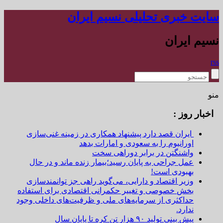
سایت خبری تحلیلی نسیم ایران
نسیم ایران
rss
منو
اخبار روز :
ایران قصد دارد پیشنهاد همکاری در زمینه غنی‌سازی
اورانیوم را به سعودی و امارات بدهد
واشنگتن در برابر دوراهی سخت
عمل جراحی به پایان رسید؛بیمار زنده ماند و در حال
بهبودی است!
وزیر اقتصاد و دارایی، می‌گوید راهی جز توانمندسازی
بخش خصوصی و تغییر حکمرانی اقتصادی برای استفاده
حداکثری از سرمایه‌های ملی و ظرفیت‌های داخلی وجود
ندارد.
پیش بینی تولید ۹۰ هزار تن کره تا پایان سال