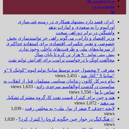
پربازدیدترین ها
محبوب ترین
ها
ایران قصد دارد پیشنهاد همکاری در زمینه غنی‌سازی
اورانیوم را به سعودی و امارات بدهد
واشنگتن در برابر دوراهی سخت
وزیر اقتصاد و دارایی، می‌گوید راهی جز توانمندسازی بخش
خصوصی و تغییر حکمرانی اقتصادی برای استفاده حداکثری
از سرمایه‌های ملی و ظرفیت‌های داخلی وجود ندارد.
پیش بینی تولید ۹۰ هزار تن کره تا پایان سال
مخالفت اوپک با درخواست ترامپ برای افزایش تولید نفت
معرفی ۲ محصول جدید توسط سایپا/ تولید انبوه “کوئیک S “و
“ساینا S ” آغاز شد
- 2,451 views
پیام دبیرکل کانون زندانیان سیاسی مسلمان قبل از انقلاب به
مناسبت درگذشت ابوالقاسم سرحدی زاده
- 1,633 views
تماس با ما
- 1,550 views
هند و چین برای کنترل قیمت نفت کارگروه مشترک تشکیل
می‌دهند
- 1,072 views
لایحه «حذف ۴ صفر از پول ملی» به مجلس رفت
- 1,039
views
✅ هنگ‌کنگ در جوار چین چگونه کرونا را کنترل کرد؟
- 1,020
views