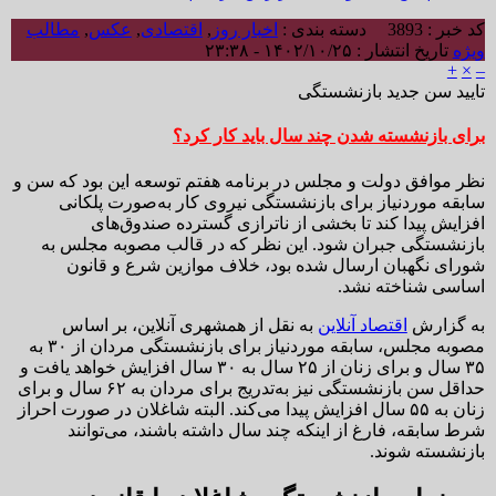
کد خبر : 3893
دسته بندی :
اخبار روز
,
اقتصادی
,
عکس
,
مطالب
ویژه
تاریخ انتشار : ۱۴۰۲/۱۰/۲۵ - ۲۳:۳۸
+
×
–
تایید سن جدید بازنشستگی
برای بازنشسته شدن چند سال باید کار کرد؟
نظر موافق دولت و مجلس در برنامه هفتم توسعه این بود که سن و
سابقه موردنیاز برای بازنشستگی نیروی کار به‌صورت پلکانی
افزایش پیدا کند تا بخشی از ناترازی گسترده صندوق‌های
بازنشستگی جبران شود. این نظر که در قالب مصوبه مجلس به
شورای نگهبان ارسال شده بود، خلاف موازین شرع و قانون
اساسی شناخته نشد.
به گزارش
اقتصاد آنلاین
به نقل از همشهری آنلاین، بر اساس
مصوبه مجلس، سابقه موردنیاز برای بازنشستگی مردان از ۳۰ به
۳۵ سال و برای زنان از ۲۵ سال به ۳۰ سال افزایش خواهد یافت و
حداقل سن بازنشستگی نیز به‌تدریج برای مردان به ۶۲ سال و برای
زنان به ۵۵ سال افزایش پیدا می‌کند. البته شاغلان در صورت احراز
شرط سابقه، فارغ از اینکه چند سال داشته باشند، می‌توانند
بازنشسته شوند.