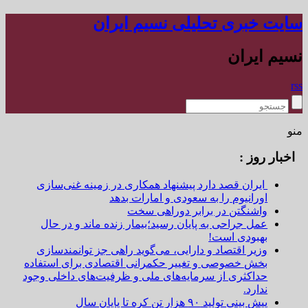
سایت خبری تحلیلی نسیم ایران
نسیم ایران
rss
منو
اخبار روز :
ایران قصد دارد پیشنهاد همکاری در زمینه غنی‌سازی
اورانیوم را به سعودی و امارات بدهد
واشنگتن در برابر دوراهی سخت
عمل جراحی به پایان رسید؛بیمار زنده ماند و در حال
بهبودی است!
وزیر اقتصاد و دارایی، می‌گوید راهی جز توانمندسازی
بخش خصوصی و تغییر حکمرانی اقتصادی برای استفاده
حداکثری از سرمایه‌های ملی و ظرفیت‌های داخلی وجود
ندارد.
پیش بینی تولید ۹۰ هزار تن کره تا پایان سال