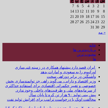
ش
ی
د
س
چ
پ
ج
7
6
5
4
3
2
1
14
13
12
11
10
9
8
21
20
19
18
17
16
15
28
27
26
25
24
23
22
31
30
29
« مه
خانه
پربازدیدترین ها
محبوب ترین
ها
ایران قصد دارد پیشنهاد همکاری در زمینه غنی‌سازی
اورانیوم را به سعودی و امارات بدهد
واشنگتن در برابر دوراهی سخت
وزیر اقتصاد و دارایی، می‌گوید راهی جز توانمندسازی بخش
خصوصی و تغییر حکمرانی اقتصادی برای استفاده حداکثری
از سرمایه‌های ملی و ظرفیت‌های داخلی وجود ندارد.
پیش بینی تولید ۹۰ هزار تن کره تا پایان سال
مخالفت اوپک با درخواست ترامپ برای افزایش تولید نفت
معرفی ۲ محصول جدید توسط سایپا/ تولید انبوه “کوئیک S “و