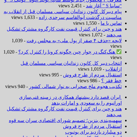
“ساینا S ” آغاز شد
- 2,451 views
پیام دبیرکل کانون زندانیان سیاسی مسلمان قبل از انقلاب به
مناسبت درگذشت ابوالقاسم سرحدی زاده
- 1,633 views
تماس با ما
- 1,550 views
هند و چین برای کنترل قیمت نفت کارگروه مشترک تشکیل
می‌دهند
- 1,072 views
لایحه «حذف ۴ صفر از پول ملی» به مجلس رفت
- 1,039
views
هنگ‌کنگ در جوار چین چگونه کرونا را کنترل کرد؟
- 1,020
views
انتخاب دبیر کل کانون زندانیان سیاسی مسلمان قبل
ازانقلاب
- 1,019 views
استقبال مردم از طرح فروش
- 995 views
خط فقر ؟
- 986 views
تکذیب هجوم ملخ صحرایی به نوار شمالی کشور
- 940 views
ایران قصد دارد پیشنهاد همکاری در زمینه غنی‌سازی
اورانیوم را به سعودی و امارات بدهد
هند و چین برای کنترل قیمت نفت کارگروه مشترک تشکیل
می‌دهند
سهمیه‌بندی بنزین؛ تصمیم شورای اقتصادی سران سه قوه
استقبال مردم از طرح فروش
دو میلیارد بازدید برای یوتیوب