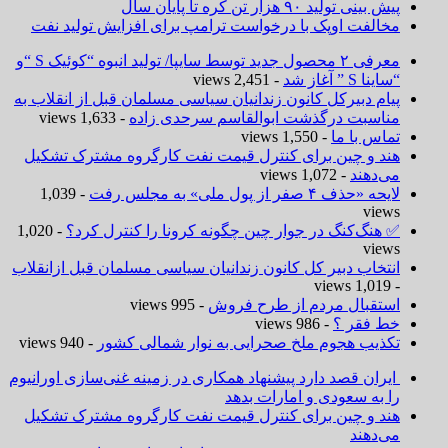
پیش بینی تولید ۹۰ هزار تن کره تا پایان سال
مخالفت اوپک با درخواست ترامپ برای افزایش تولید نفت
معرفی ۲ محصول جدید توسط سایپا/ تولید انبوه “کوئیک S “و
“ساینا S ” آغاز شد
- 2,451 views
پیام دبیرکل کانون زندانیان سیاسی مسلمان قبل از انقلاب به
مناسبت درگذشت ابوالقاسم سرحدی زاده
- 1,633 views
تماس با ما
- 1,550 views
هند و چین برای کنترل قیمت نفت کارگروه مشترک تشکیل
می‌دهند
- 1,072 views
لایحه «حذف ۴ صفر از پول ملی» به مجلس رفت
- 1,039
views
✅ هنگ‌کنگ در جوار چین چگونه کرونا را کنترل کرد؟
- 1,020
views
انتخاب دبیر کل کانون زندانیان سیاسی مسلمان قبل ازانقلاب
- 1,019 views
استقبال مردم از طرح فروش
- 995 views
خط فقر ؟
- 986 views
تکذیب هجوم ملخ صحرایی به نوار شمالی کشور
- 940 views
ایران قصد دارد پیشنهاد همکاری در زمینه غنی‌سازی اورانیوم
را به سعودی و امارات بدهد
هند و چین برای کنترل قیمت نفت کارگروه مشترک تشکیل
می‌دهند