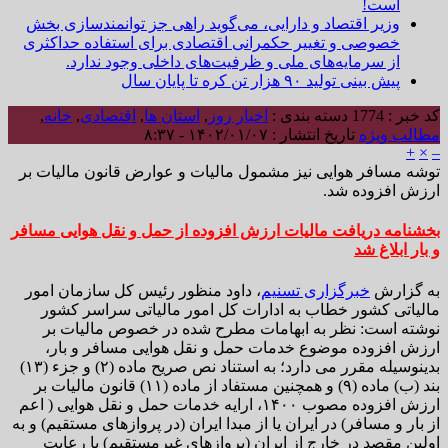
است!
وزیر اقتصاد و دارایی، می‌گوید راهی جز توانمندسازی بخش
خصوصی و تغییر حکمرانی اقتصادی برای استفاده حداکثری
از سرمایه‌های ملی و ظرفیت‌های داخلی وجود ندارد.
پیش بینی تولید ۹۰ هزار تن کره تا پایان سال
کد خبر : 1774
دسته بندی :
اخبار روز
,
استان ها
,
اقتصادی
,
خانه
,
مطالب ویژه
تاریخ انتشار : ۱۴۰۲/۰۱/۰۷ - ۸:۳۷
+
×
–
توشه مسافر هوایی نیز مشمول مالیات و عوارض قانون مالیات بر
ارزش افزوده شد.
بخشنامه دریافت مالیات ارزش افزوده از حمل و نقل هوایی مسافر
و بار ابلاغ شد
به گزارش
خبرگزاری تسنیم
، داود منظور رئیس کل سازمان امور
مالیاتی کشور خطاب به ادارات کل امور مالیاتی سراسر کشور
نوشته است: نظر به ابهامات مطرح شده در خصوص مالیات بر
ارزش افزوده موضوع خدمات حمل و نقل هوایی مسافر و بار،
بدینوسیله مقرر می دارد؛ به استناد نص صریح ماده (۲) و جزء (۱۳)
بند (ب) ماده (۹) و همچنین مستفاد از ماده (۱۱) قانون مالیات بر
ارزش افزوده مصوب ۱۴۰۰، ارایه خدمات حمل و نقل هوایی ( اعم
از بار و مسافر) در ایران یا از مبدا ایران (در پروازهای مستقیم) و به
اولین مقصد در خارج از ایران (پروازهای غیرمستقیم) با رعایت