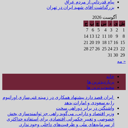
پیام قدردانی از مردم عراق
بزرگداشت آقای شهید ایران در تهران
آگوست 2026
ش
ی
د
س
چ
پ
ج
7
6
5
4
3
2
1
14
13
12
11
10
9
8
21
20
19
18
17
16
15
28
27
26
25
24
23
22
31
30
29
« مه
خانه
پربازدیدترین ها
محبوب ترین ها
ایران قصد دارد پیشنهاد همکاری در زمینه غنی‌سازی اورانیوم
را به سعودی و امارات بدهد
واشنگتن در برابر دوراهی سخت
وزیر اقتصاد و دارایی، می‌گوید راهی جز توانمندسازی بخش
خصوصی و تغییر حکمرانی اقتصادی برای استفاده حداکثری
از سرمایه‌های ملی و ظرفیت‌های داخلی وجود ندارد.