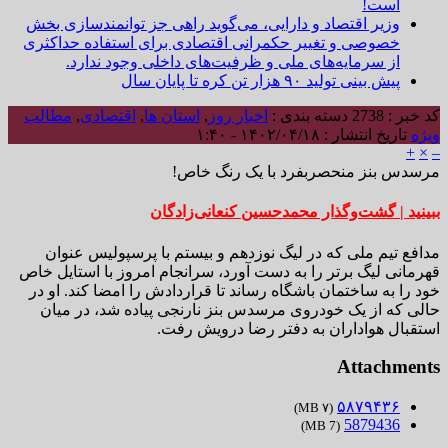
است!
وزیر اقتصاد و دارایی، می‌گوید راهی جز توانمندسازی بخش
خصوصی و تغییر حکمرانی اقتصادی برای استفاده حداکثری
از سرمایه‌های ملی و ظرفیت‌های داخلی وجود ندارد.
پیش بینی تولید ۹۰ هزار تن کره تا پایان سال
کد خبر : 2738
دسته بندی :
اخبار روز
,
استان ها
,
اقتصادی
,
مطالب
ویژه
تاریخ انتشار : ۱۴۰۲/۰۴/۱۸ - ۱:۴۰
+
×
–
مرسدس بنز منحصربفرد با یک رنگ خاص!
ببینید | گشت‌وگذار محمدحسین کنعانی‌زادگان
مدافع تیم ملی که در لیگ نوزدهم و بیستم با پرسپولیس عنوان
قهرمانی لیگ برتر را به دست آورد، سرانجام امروز با استایل خاص
خود را به ساختمان باشگاه رساند تا قراردادش را امضا کند. او در
حالی که از یک خودروی مرسدس بنز نارنجی پیاده شد، در میان
استقبال هواداران به دفتر رضا درویش رفت.
Attachments
۵۸۷۹۴۳۶
(۷ MB)
5879436
(7 MB)