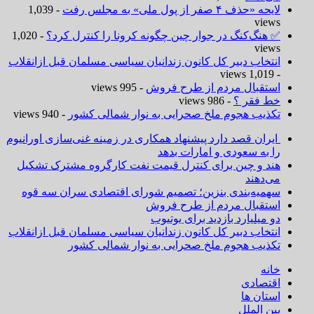
لایحه «حذف ۴ صفر از پول ملی» به مجلس رفت
- 1,039
views
✅ هنگ‌کنگ در جوار چین چگونه کرونا را کنترل کرد؟
- 1,020
views
انتخاب دبیر کل کانون زندانیان سیاسی مسلمان قبل ازانقلاب
- 1,019 views
استقبال مردم از طرح فروش
- 995 views
خط فقر ؟
- 986 views
تکذیب هجوم ملخ صحرایی به نوار شمالی کشور
- 940 views
ایران قصد دارد پیشنهاد همکاری در زمینه غنی‌سازی اورانیوم
را به سعودی و امارات بدهد
هند و چین برای کنترل قیمت نفت کارگروه مشترک تشکیل
می‌دهند
سهمیه‌بندی بنزین؛ تصمیم شورای اقتصادی سران سه قوه
استقبال مردم از طرح فروش
دو میلیارد بازدید برای یوتیوب
انتخاب دبیر کل کانون زندانیان سیاسی مسلمان قبل ازانقلاب
تکذیب هجوم ملخ صحرایی به نوار شمالی کشور
خانه
اقتصادی
استان ها
بین الملل