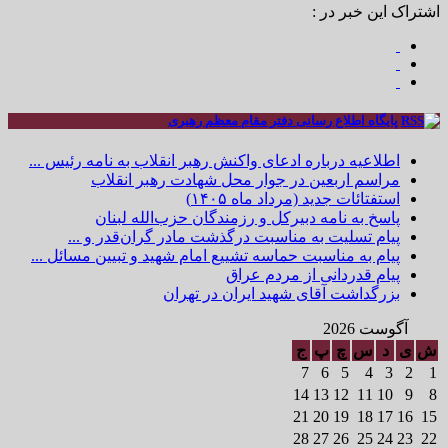
اشتراک این خبر در :
پایگاه اطلاع رسانی دفتر مقام معظم رهبری
اطلاعیه درباره ادعای واکنش رهبر انقلاب به نامه رئیس ...
مراسم اربعین در جوار محل شهادت رهبر انقلاب
استفتائات جدید (مرداد ماه ۱۴۰۵)
پاسخ به نامه دبیرکل و رزمندگان حزب‌الله لبنان
پیام تسلیت به مناسبت درگذشت مادر گران‌قدر و ...
پیام به مناسبت حماسه تشییع امام شهید و تبیین مسائل ...
پیام قدردانی از مردم عراق
بزرگداشت آقای شهید ایران در تهران
آگوست 2026
ش
ی
د
س
چ
پ
ج
7
6
5
4
3
2
1
14
13
12
11
10
9
8
21
20
19
18
17
16
15
28
27
26
25
24
23
22