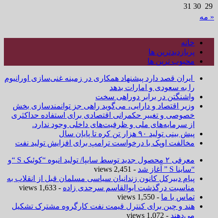
31
30
29
« مه
خانه
پربازدیدترین ها
محبوب ترین ها
ایران قصد دارد پیشنهاد همکاری در زمینه غنی‌سازی اورانیوم
را به سعودی و امارات بدهد
واشنگتن در برابر دوراهی سخت
وزیر اقتصاد و دارایی، می‌گوید راهی جز توانمندسازی بخش
خصوصی و تغییر حکمرانی اقتصادی برای استفاده حداکثری
از سرمایه‌های ملی و ظرفیت‌های داخلی وجود ندارد.
پیش بینی تولید ۹۰ هزار تن کره تا پایان سال
مخالفت اوپک با درخواست ترامپ برای افزایش تولید نفت
معرفی ۲ محصول جدید توسط سایپا/ تولید انبوه “کوئیک S “و
“ساینا S ” آغاز شد
- 2,451 views
پیام دبیرکل کانون زندانیان سیاسی مسلمان قبل از انقلاب به
مناسبت درگذشت ابوالقاسم سرحدی زاده
- 1,633 views
تماس با ما
- 1,550 views
هند و چین برای کنترل قیمت نفت کارگروه مشترک تشکیل
می‌دهند
- 1,072 views