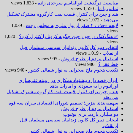
مناسبت درگذشت ابوالقاسم سرحدی زاده
- 1,633 views
تماس با ما
- 1,550 views
هند و چین برای کنترل قیمت نفت کارگروه مشترک تشکیل
می‌دهند
- 1,072 views
لایحه «حذف ۴ صفر از پول ملی» به مجلس رفت
- 1,039
views
✅ هنگ‌کنگ در جوار چین چگونه کرونا را کنترل کرد؟
- 1,020
views
انتخاب دبیر کل کانون زندانیان سیاسی مسلمان قبل
ازانقلاب
- 1,019 views
استقبال مردم از طرح فروش
- 995 views
خط فقر ؟
- 986 views
تکذیب هجوم ملخ صحرایی به نوار شمالی کشور
- 940 views
ایران قصد دارد پیشنهاد همکاری در زمینه غنی‌سازی
اورانیوم را به سعودی و امارات بدهد
هند و چین برای کنترل قیمت نفت کارگروه مشترک تشکیل
می‌دهند
سهمیه‌بندی بنزین؛ تصمیم شورای اقتصادی سران سه قوه
استقبال مردم از طرح فروش
دو میلیارد بازدید برای یوتیوب
انتخاب دبیر کل کانون زندانیان سیاسی مسلمان قبل
ازانقلاب
تکذیب هجوم ملخ صحرایی به نوار شمالی کشور