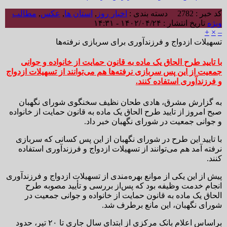
کد خبر : 2782
دسته بندی :
اخبار روز
,
استان ها
,
عکس
,
مطالب
ویژه
تاریخ انتشار : ۱۴۰۲/۰۴/۲۴ - ۱۴:۳۱
+
×
–
تسهیلات ازدواج و فرزندآوری برای سربازی نرفته‌ها
با تایید طرح الحاق یک ماده به قانون حمایت از خانواده و جوانی
جمعیت از این پس سربازی نرفته‌ها هم می‌توانند از تسهیلات ازدواج
و فرزندآوری استفاده کنند.
به گزارش مشرق، هادی طحان نظیف سخنگوی شورای نگهبان
صبح امروز از تایید طرح الحاق یک ماده به قانون حمایت از خانواده
و جوانی جمعیت در شورای نگهبان خبر داد.
با تایید این طرح در شورای نگهبان از این پس کسانی که سربازی
نرفته آمد هم می‌توانند از تسهیلات ازدواج و فرزندآوری استفاده
کنند.
پیش از این یکی از موانع بهره‌مندی از تسهیلات ازدواج و فرزندآوری
انجام خدمت وظیفه بود که پس‌از بررسی و تأیید مصوبه طرح
الحاق یک ماده به قانون حمایت از خانواده و جوانی جمعیت در
شورای نگهبان، این مانع برطرف شد.
براساس اعلام بانک مرکزی از ابتدای سال جاری تا ۲۰ تیر، حدود