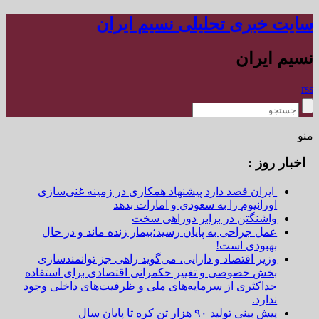
سایت خبری تحلیلی نسیم ایران
نسیم ایران
rss
منو
اخبار روز :
ایران قصد دارد پیشنهاد همکاری در زمینه غنی‌سازی
اورانیوم را به سعودی و امارات بدهد
واشنگتن در برابر دوراهی سخت
عمل جراحی به پایان رسید؛بیمار زنده ماند و در حال
بهبودی است!
وزیر اقتصاد و دارایی، می‌گوید راهی جز توانمندسازی
بخش خصوصی و تغییر حکمرانی اقتصادی برای استفاده
حداکثری از سرمایه‌های ملی و ظرفیت‌های داخلی وجود
ندارد.
پیش بینی تولید ۹۰ هزار تن کره تا پایان سال