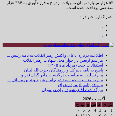
۵۳ هزار میلیارد تومان تسهیلات ازدواج و فرزندآوری به ۳۹۴ هزار
متقاضی پرداخت شده است.
اشتراک این خبر در :
پایگاه اطلاع رسانی دفتر مقام معظم رهبری
اطلاعیه درباره ادعای واکنش رهبر انقلاب به نامه رئیس ...
مراسم اربعین در جوار محل شهادت رهبر انقلاب
استفتائات جدید (مرداد ماه ۱۴۰۵)
پاسخ به نامه دبیرکل و رزمندگان حزب‌الله لبنان
پیام تسلیت به مناسبت درگذشت مادر گران‌قدر و ...
پیام به مناسبت حماسه تشییع امام شهید و تبیین مسائل ...
پیام قدردانی از مردم عراق
بزرگداشت آقای شهید ایران در تهران
آگوست 2026
ش
ی
د
س
چ
پ
ج
7
6
5
4
3
2
1
14
13
12
11
10
9
8