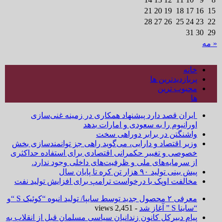
21
20
19
18
17
16
15
28
27
26
25
24
23
22
31
30
29
« مه
خانه
پربازدیدترین ها
محبوب ترین
ها
ایران قصد دارد پیشنهاد همکاری در زمینه غنی‌سازی
اورانیوم را به سعودی و امارات بدهد
واشنگتن در برابر دوراهی سخت
وزیر اقتصاد و دارایی، می‌گوید راهی جز توانمندسازی بخش
خصوصی و تغییر حکمرانی اقتصادی برای استفاده حداکثری
از سرمایه‌های ملی و ظرفیت‌های داخلی وجود ندارد.
پیش بینی تولید ۹۰ هزار تن کره تا پایان سال
مخالفت اوپک با درخواست ترامپ برای افزایش تولید نفت
معرفی ۲ محصول جدید توسط سایپا/ تولید انبوه “کوئیک S “و
“ساینا S ” آغاز شد
- 2,451 views
پیام دبیرکل کانون زندانیان سیاسی مسلمان قبل از انقلاب به