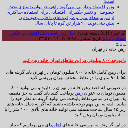
ت!
یر اقتصاد و دارایی، می‌گوید راهی جز توانمندسازی بخش
وصی و تغییر حکمرانی اقتصادی برای استفاده حداکثری
 سرمایه‌های ملی و ظرفیت‌های داخلی وجود ندارد.
نی تولید ۹۰ هزار تن کره تا پایان سال
دسته بندی :
اخبار روز
,
استان ها
,
اقتصادی
,
عکس
,
یژه
تاریخ انتشار : ۱۴۰۲/۰۶/۱۸ - ۲۳:۵۷
 در تهران
ید
برای رهن کامل خانه با ۸۰۰ میلیون تومان در تهران باید گزینه های
در صورتی که قصد رهن خانه در تهران را دارید و می توانید ۸۰۰
ومان به عنوان
رهن
پرداخت کنید باید گفت به جز منطقه
 در تمامی نقاط پایتخت می توانید گزینه مد نظر خود را
لبته به این مهم توجه داشته باشید که اگر به دنبال خانه های
زیر ۱۵ سال ساخت هستید نمی توانید خانه های بالای ۱۰۰ متر را با
گزارش به بررسی خانه های
اجاره
ای می پردازیم که نیاز