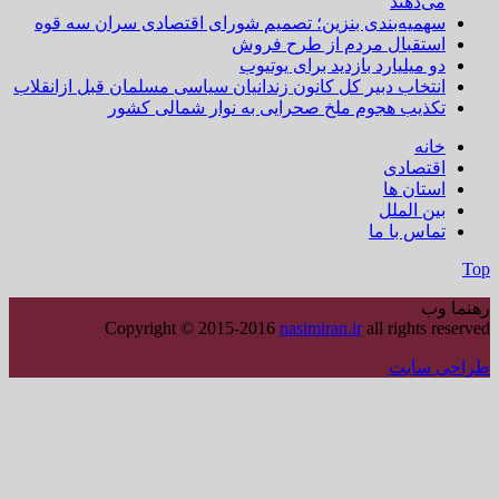
‌دهند
میه‌بندی بنزین؛ تصمیم شورای اقتصادی سران سه قوه
تقبال مردم از طرح فروش
 میلیارد بازدید برای یوتیوب
تخاب دبیر کل کانون زندانیان سیاسی مسلمان قبل ازانقلاب
ذیب هجوم ملخ صحرایی به نوار شمالی کشور
نه
تصادی
تان ها
ن الملل
اس با ما
ب
Copyright © 2015-2016
nasimiran.ir
all rights
سایت