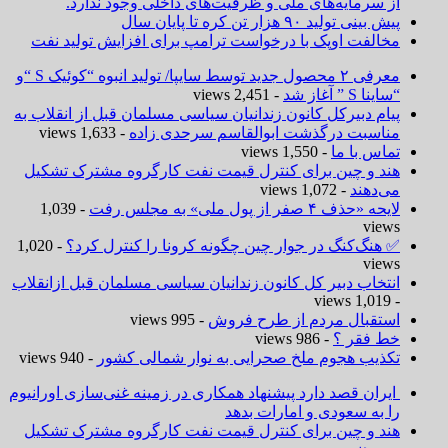
 سرمایه‌های ملی و ظرفیت‌های داخلی وجود ندارد.
نی تولید ۹۰ هزار تن کره تا پایان سال
الفت اوپک با درخواست ترامپ برای افزایش تولید نفت
معرفی ۲ محصول جدید توسط سایپا/ تولید انبوه “کوئیک S “و
 S ” آغاز شد
- 2,451 views
ام دبیرکل کانون زندانیان سیاسی مسلمان قبل از انقلاب به
اسبت درگذشت ابوالقاسم سرحدی زاده
- 1,633 views
اس با ما
- 1,550 views
د و چین برای کنترل قیمت نفت کارگروه مشترک تشکیل
‌دهند
- 1,072 views
«حذف ۴ صفر از پول ملی» به مجلس رفت
- 1,039
vie
هنگ‌کنگ در جوار چین چگونه کرونا را کنترل کرد؟
- 1,020
vie
تخاب دبیر کل کانون زندانیان سیاسی مسلمان قبل ازانقلاب
تقبال مردم از طرح فروش
- 995 views
 فقر ؟
- 986 views
ذیب هجوم ملخ صحرایی به نوار شمالی کشور
- 940 views
ران قصد دارد پیشنهاد همکاری در زمینه غنی‌سازی اورانیوم
 به سعودی و امارات بدهد
د و چین برای کنترل قیمت نفت کارگروه مشترک تشکیل