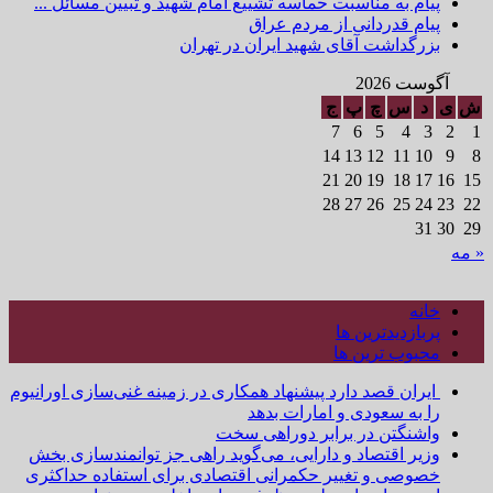
ام به مناسبت حماسه تشییع امام شهید و تبیین مسائل ...
ام قدردانی از مردم عراق
رگداشت آقای شهید ایران در تهران
ت 2026
س
چ
پ
ج
7
6
5
4
14
13
12
11
1
21
20
19
18
1
28
27
26
25
2
3
نه
بازدیدترین ها
بوب ترین ها
ران قصد دارد پیشنهاد همکاری در زمینه غنی‌سازی اورانیوم
 به سعودی و امارات بدهد
شنگتن در برابر دوراهی سخت
یر اقتصاد و دارایی، می‌گوید راهی جز توانمندسازی بخش
وصی و تغییر حکمرانی اقتصادی برای استفاده حداکثری