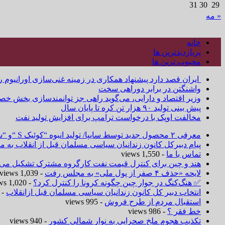
31
30
29
« مه
خانه
پربازدیدترین ها
محبوب ترین ها
ایران قصد دارد پیشنهاد همکاری در زمینه غنی‌سازی اورانیوم ر
واشنگتن در برابر دوراهی سخت
وزیر اقتصاد و دارایی، می‌گوید راهی جز توانمندسازی بخش خص
پیش بینی تولید ۹۰ هزار تن کره تا پایان سال
مخالفت اوپک با درخواست ترامپ برای افزایش تولید نفت
معرفی ۲ محصول جدید توسط سایپا/ تولید انبوه “کوئیک S “و “ساینا S ” آغاز شد
پیام دبیرکل کانون زندانیان سیاسی مسلمان قبل از انقلاب به
تماس با ما
- 1,550 views
هند و چین برای کنترل قیمت نفت کارگروه مشترک تشکیل می‌د
لایحه «حذف ۴ صفر از پول ملی» به مجلس رفت
- 1,039 views
✅ هنگ‌کنگ در جوار چین چگونه کرونا را کنترل کرد؟
- 1,020 views
انتخاب دبیر کل کانون زندانیان سیاسی مسلمان قبل ازانقلاب
 1,019 views
استقبال مردم از طرح فروش
- 995 views
خط فقر ؟
- 986 views
تکذیب هجوم ملخ صحرایی به نوار شمالی کشور
- 940 views