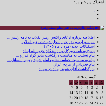
اشتراک این خبر در :
پایگاه اطلاع رسانی دفتر مقام معظم رهبری
اطلاعیه درباره ادعای واکنش رهبر انقلاب به نامه رئیس ...
مراسم اربعین در جوار محل شهادت رهبر انقلاب
استفتائات جدید (مرداد ماه ۱۴۰۵)
پاسخ به نامه دبیرکل و رزمندگان حزب‌الله لبنان
پیام تسلیت به مناسبت درگذشت مادر گران‌قدر و ...
پیام به مناسبت حماسه تشییع امام شهید و تبیین مسائل ...
پیام قدردانی از مردم عراق
بزرگداشت آقای شهید ایران در تهران
آگوست 2026
ش
ی
د
س
چ
پ
ج
7
6
5
4
3
2
1
14
13
12
11
10
9
8
21
20
19
18
17
16
15
28
27
26
25
24
23
22