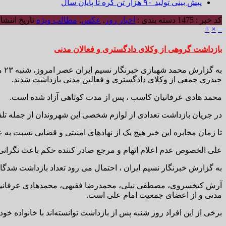
پیش بینی تولید ۹۰ هزار تن کره تا پایان سال
کد خبر : 1475
دسته بندی :
اخبار روز
,
عکس
,
مطالب ویژه
تاریخ انتشار : ۱۴۰۰/۰۵/۲۳ 
+
×
–
بازداشت گروهی از وکلای دادگستری و فعالان مدنی
حیدری جمعی از وکلای دادگستری و فعالین مدنی بازداشت شدند.
محمد هادی عرفانیان کاسب ، پس از مدت کوتاهی آزاد شده است.
در جریان بازداشت تعدادی از لوازم شخصی این شهروندان از جمله ت
تا زمان مخابره این خبر هیچ یک از نهادهای امنیتی و قضایی نسبت 
علی الخصوص عدم اعلام اتهام و مرجع صادر کننده حکم باعث نگران
به گزارش خبرنگار نسیم ایران ، احتمال می رود تعداد بازداشت شدگان 
آرش کیخسروی، مصطفی نیلی، محمدرضا فقیهی، محمدهادی عرفانیان 
مدنی و از اعضای جمعیت امام علی است.
برخی از این افراد روز شنبه پس از بازداشت توانسته‌اند با خانواده خود