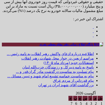
حقیقی و حقوقی غیردولتی که قیمت روز خودروی آنها بیش از سی
و پنج میلیارد (۳۵،۰۰۰،۰۰۰،۰۰۰) ریال است نسبت به مازاد بر این
مبلغ مشمول مالیات سالانه خودرو به نرخ یک درصد (۱%) می‌گردند.
اشتراک این خبر در :
پایگاه اطلاع رسانی دفتر مقام معظم رهبری
اطلاعیه درباره ادعای واکنش رهبر انقلاب به نامه رئیس ...
مراسم اربعین در جوار محل شهادت رهبر انقلاب
استفتائات جدید (مرداد ماه ۱۴۰۵)
پاسخ به نامه دبیرکل و رزمندگان حزب‌الله لبنان
پیام تسلیت به مناسبت درگذشت مادر گران‌قدر و ...
پیام به مناسبت حماسه تشییع امام شهید و تبیین مسائل ...
پیام قدردانی از مردم عراق
بزرگداشت آقای شهید ایران در تهران
آگوست 2026
ش
ی
د
س
چ
پ
ج
7
6
5
4
3
2
1