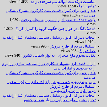
مناسبت درگذشت ابوالقاسم سرحدی زاده
- 1,633 views
تماس با ما
- 1,550 views
هند و چین برای کنترل قیمت نفت کارگروه مشترک تشکیل
می‌دهند
- 1,072 views
لایحه «حذف ۴ صفر از پول ملی» به مجلس رفت
- 1,039
views
✅ هنگ‌کنگ در جوار چین چگونه کرونا را کنترل کرد؟
- 1,020
views
انتخاب دبیر کل کانون زندانیان سیاسی مسلمان قبل ازانقلاب
- 1,019 views
استقبال مردم از طرح فروش
- 995 views
خط فقر ؟
- 986 views
تکذیب هجوم ملخ صحرایی به نوار شمالی کشور
- 940 views
ایران قصد دارد پیشنهاد همکاری در زمینه غنی‌سازی اورانیوم
را به سعودی و امارات بدهد
هند و چین برای کنترل قیمت نفت کارگروه مشترک تشکیل
می‌دهند
سهمیه‌بندی بنزین؛ تصمیم شورای اقتصادی سران سه قوه
استقبال مردم از طرح فروش
دو میلیارد بازدید برای یوتیوب
انتخاب دبیر کل کانون زندانیان سیاسی مسلمان قبل ازانقلاب
تکذیب هجوم ملخ صحرایی به نوار شمالی کشور