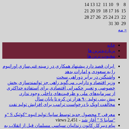
14
13
12
11
10
9
8
21
20
19
18
17
16
15
28
27
26
25
24
23
22
31
30
29
« مه
خانه
پربازدیدترین ها
محبوب ترین ها
ایران قصد دارد پیشنهاد همکاری در زمینه غنی‌سازی اورانیوم
را به سعودی و امارات بدهد
واشنگتن در برابر دوراهی سخت
وزیر اقتصاد و دارایی، می‌گوید راهی جز توانمندسازی بخش
خصوصی و تغییر حکمرانی اقتصادی برای استفاده حداکثری
از سرمایه‌های ملی و ظرفیت‌های داخلی وجود ندارد.
پیش بینی تولید ۹۰ هزار تن کره تا پایان سال
مخالفت اوپک با درخواست ترامپ برای افزایش تولید نفت
معرفی ۲ محصول جدید توسط سایپا/ تولید انبوه “کوئیک S “و
“ساینا S ” آغاز شد
- 2,451 views
پیام دبیرکل کانون زندانیان سیاسی مسلمان قبل از انقلاب به