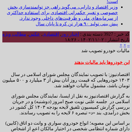
است!
وزیر اقتصاد و دارایی، می‌گوید راهی جز توانمندسازی بخش
خصوصی و تغییر حکمرانی اقتصادی برای استفاده حداکثری
از سرمایه‌های ملی و ظرفیت‌های داخلی وجود ندارد.
پیش بینی تولید ۹۰ هزار تن کره تا پایان سال
کد خبر : 3927
دسته بندی :
اخبار روز
,
اقتصادی
,
عکس
,
مطالب ویژه
تاریخ انتشار : ۱۴۰۲/۱۱/۰۲ - ۱۸:۲۶
+
×
–
مالیات خودرو تصویب شد
این خودروها باید مالیات بدهند
اقتصادنیوز: با تصویب نمایندگان مجلس شورای اسلامی در سال
۱۴۰۳ خودروهایی که قیمت روز آنان بیش از ۳ میلیارد و ۵۰۰ میلیون
تومان باشد، مشمول مالیات خواهند شد.
به گزارش اقتصادنیوز به نقل از ایسنا، نمایندگان مجلس شورای
اسلامی در جلسه علنی نوبت صبح امروز (دوشنبه) و در جریان
بررسی گزارش کمیسیون تلفیق لایحه بودجه ۱۴۰۳ کل کشور در
بخش درآمدی، بند «د» تبصره ۶ لایحه را به تصویب رساندند.
بر اساس این مصوبه؛ انواع خودروی سواری و وانت دو اتاق (کابین)
دارای شماره انتظامی شخصی در اختیار مالکان اعم از اشخاص