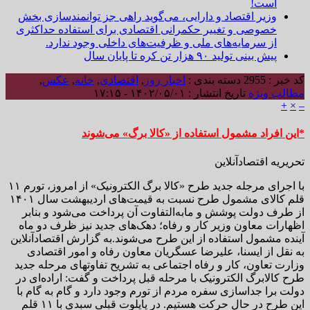
است!
وزیر اقتصاد و دارایی، می‌گوید راهی جز توانمندسازی بخش
خصوصی و تغییر حکمرانی اقتصادی برای استفاده حداکثری
از سرمایه‌های ملی و ظرفیت‌های داخلی وجود ندارد.
پیش بینی تولید ۹۰ هزار تن کره تا پایان سال
کد خبر : 2955
دسته بندی :
اخبار روز
,
اقتصادی
,
خانه
,
عکس
,
مطالب ویژه
تاریخ انتشار : ۱۴۰۲/۰۵/۰۱ - ۱۷:۱۵
+
×
–
*این افراد مشمول استفاده از «کالا برگ» می‌شوند
تحریریه اقتصادآنلاین
با اجرای مرجله جدید طرح «کالا برگ الکترونیک» از امروز، تورم ۱۱
قلم کالای مشمول طرح نسبت به قیمت‌های اردیبهشت سال ۱۴۰۱
از طرف دولت پوشش و مابه‌التفاوت آن پرداخت می‌شود و بنابر
اظهارات معاون وزیر کار و رفاه؛ دهک‌های جدید نیز ظرف دو ماه
آینده مشمول استفاده از این طرح می‌شوند.به گزارش اقتصادآنلاین
به نقل از ایسنا، علیرضا عسگریان معاون رفاه و امور اقتصادی
وزارت تعاون، کار و رفاه اجتماعی به تشریح تفاوتهای مرحله جدید
طرح کالابرگ الکترونیک با مرحله قبل پرداخت و گفت: اراده‌ای در
دولت برا جداسازی سفره مردم از تورم وجود دارد و گام به گام با
این طرح در حال حرکت هستیم. در پایلوت قبلی سبدی با ۱۱ قلم