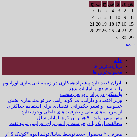
ش
ی
د
س
چ
پ
ج
7
6
5
4
3
2
1
14
13
12
11
10
9
8
21
20
19
18
17
16
15
28
27
26
25
24
23
22
31
30
29
« مه
خانه
پربازدیدترین ها
محبوب ترین ها
ایران قصد دارد پیشنهاد همکاری در زمینه غنی‌سازی اورانیوم
را به سعودی و امارات بدهد
واشنگتن در برابر دوراهی سخت
وزیر اقتصاد و دارایی، می‌گوید راهی جز توانمندسازی بخش
خصوصی و تغییر حکمرانی اقتصادی برای استفاده حداکثری
از سرمایه‌های ملی و ظرفیت‌های داخلی وجود ندارد.
پیش بینی تولید ۹۰ هزار تن کره تا پایان سال
مخالفت اوپک با درخواست ترامپ برای افزایش تولید نفت
معرفی ۲ محصول جدید توسط سایپا/ تولید انبوه “کوئیک S “و