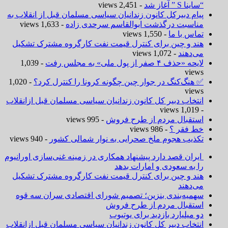
“ساینا S ” آغاز شد
- 2,451 views
پیام دبیرکل کانون زندانیان سیاسی مسلمان قبل از انقلاب به
مناسبت درگذشت ابوالقاسم سرحدی زاده
- 1,633 views
تماس با ما
- 1,550 views
هند و چین برای کنترل قیمت نفت کارگروه مشترک تشکیل
می‌دهند
- 1,072 views
لایحه «حذف ۴ صفر از پول ملی» به مجلس رفت
- 1,039
views
✅ هنگ‌کنگ در جوار چین چگونه کرونا را کنترل کرد؟
- 1,020
views
انتخاب دبیر کل کانون زندانیان سیاسی مسلمان قبل ازانقلاب
- 1,019 views
استقبال مردم از طرح فروش
- 995 views
خط فقر ؟
- 986 views
تکذیب هجوم ملخ صحرایی به نوار شمالی کشور
- 940 views
ایران قصد دارد پیشنهاد همکاری در زمینه غنی‌سازی اورانیوم
را به سعودی و امارات بدهد
هند و چین برای کنترل قیمت نفت کارگروه مشترک تشکیل
می‌دهند
سهمیه‌بندی بنزین؛ تصمیم شورای اقتصادی سران سه قوه
استقبال مردم از طرح فروش
دو میلیارد بازدید برای یوتیوب
انتخاب دبیر کل کانون زندانیان سیاسی مسلمان قبل ازانقلاب