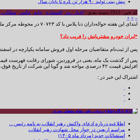
پیش بینی تولید ۹۰ هزار تن کره تا پایان سال
کد خبر : 2513
دسته بندی :
اخبار روز
,
اقتصادی
,
خانه
,
عکس
,
مطالب و
+
×
–
ابتدای این هفته حواله‌داران دنا پلاس با کد ۷۰۷۲۳ در محوطه مرکز ملی رقابت دست به تجمع و اعتراض زدند. اما مشکل آن‌ها چیست؟ آیا ایران خودرو مشتریانش را فریب داده است؟
*ایران خودرو مشتریانش را فریب داد؟
پس از ثبت‌نام متقاضیان مرحله اول فروش سامانه یکپارچه در اسفند
پس از گذشت یک ماه، یعنی در فروردین، شورای رقابت فهرست قیم
افزایش قیمت ۴۲ درصدی مواجه شد و گویا این شرکت از تاریخ فوق، دنا پلاسی تحویل مشتریان نداده است.
اشتراک این خبر در :
پایگاه اطلاع رسانی دفتر مقام معظم رهبری
اطلاعیه درباره ادعای واکنش رهبر انقلاب به نامه رئیس ...
مراسم اربعین در جوار محل شهادت رهبر انقلاب
استفتائات جدید (مرداد ماه ۱۴۰۵)