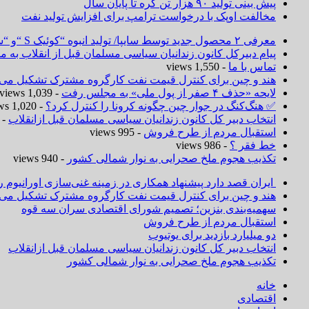
پیش بینی تولید ۹۰ هزار تن کره تا پایان سال
مخالفت اوپک با درخواست ترامپ برای افزایش تولید نفت
معرفی ۲ محصول جدید توسط سایپا/ تولید انبوه “کوئیک S “و “ساینا S ” آغاز شد
پیام دبیرکل کانون زندانیان سیاسی مسلمان قبل از انقلاب به
تماس با ما
- 1,550 views
هند و چین برای کنترل قیمت نفت کارگروه مشترک تشکیل می‌د
لایحه «حذف ۴ صفر از پول ملی» به مجلس رفت
- 1,039 views
✅ هنگ‌کنگ در جوار چین چگونه کرونا را کنترل کرد؟
- 1,020 views
انتخاب دبیر کل کانون زندانیان سیاسی مسلمان قبل ازانقلاب
 1,019 views
استقبال مردم از طرح فروش
- 995 views
خط فقر ؟
- 986 views
تکذیب هجوم ملخ صحرایی به نوار شمالی کشور
- 940 views
ایران قصد دارد پیشنهاد همکاری در زمینه غنی‌سازی اورانیوم ر
هند و چین برای کنترل قیمت نفت کارگروه مشترک تشکیل می‌د
سهمیه‌بندی بنزین؛ تصمیم شورای اقتصادی سران سه قوه
استقبال مردم از طرح فروش
دو میلیارد بازدید برای یوتیوب
انتخاب دبیر کل کانون زندانیان سیاسی مسلمان قبل ازانقلاب
تکذیب هجوم ملخ صحرایی به نوار شمالی کشور
خانه
اقتصادی