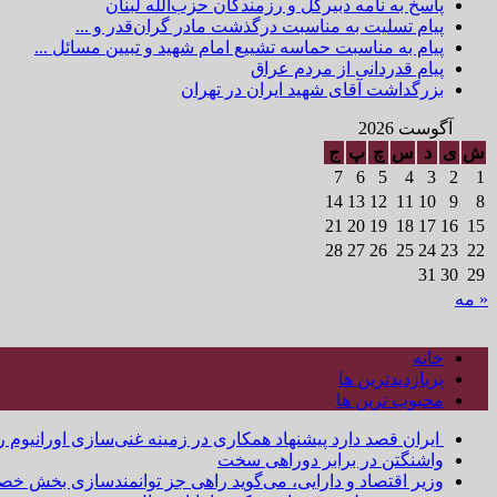
پاسخ به نامه دبیرکل و رزمندگان حزب‌الله لبنان
پیام تسلیت به مناسبت درگذشت مادر گران‌قدر و ...
پیام به مناسبت حماسه تشییع امام شهید و تبیین مسائل ...
پیام قدردانی از مردم عراق
بزرگداشت آقای شهید ایران در تهران
آگوست 2026
ش
ی
د
س
چ
پ
ج
7
6
5
4
3
2
1
14
13
12
11
10
9
8
21
20
19
18
17
16
15
28
27
26
25
24
23
22
31
30
29
« مه
خانه
پربازدیدترین ها
محبوب ترین ها
ایران قصد دارد پیشنهاد همکاری در زمینه غنی‌سازی اورانیوم ر
واشنگتن در برابر دوراهی سخت
وزیر اقتصاد و دارایی، می‌گوید راهی جز توانمندسازی بخش خص