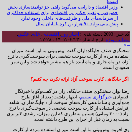
است!
وزیر اقتصاد و دارایی، می‌گوید راهی جز توانمندسازی بخش
خصوصی و تغییر حکمرانی اقتصادی برای استفاده حداکثری
از سرمایه‌های ملی و ظرفیت‌های داخلی وجود ندارد.
پیش بینی تولید ۹۰ هزار تن کره تا پایان سال
کد خبر : 2093
دسته بندی :
اخبار روز
,
اقتصادی
,
خانه
,
عکس
,
مطالب ویژه
تاریخ انتشار : ۱۴۰۲/۰۲/۱۳ - ۱۲:۲۸
+
×
–
سخنگوی صنف جایگاه‌داران گفت: پیش‌بینی ما این است میزان
استفاده مردم از کارت سوخت شخصی برای سوخـت‌گیری با نرخ
آزاد، در ماه جاری و ماه‌ آینده باز هم بیشتر خواهد شد و این سیر
صعودی است.
اگر جایگاهی کارت سوخت آزاد ارائه نکرد، چه کنیم؟
رضا نواز، سخنگوی صنف جایگاه‌داران در گفت‌وگو با خبرنگار
اقتصادی
خبرگزاری تسنیم
، اظهار داشت: بعد از آغاز طرح
جمع‌آوری و ساماندهی کارت‌های سوخت آزاد جایگاه‌داران، شاهد
افزایش استفاده از کارت سوخت شخصی در سوخت‌گیری با نرخ
آزاد (۳۰۰۰تومانی) هستیم به‌طوری که این میزان، رشدی ۴برابری
نسبت به زمان قبل از اجرای این طرح داشته است.
وی افزود: پیش‌بینی ما این است میزان استفاده مردم از کارت