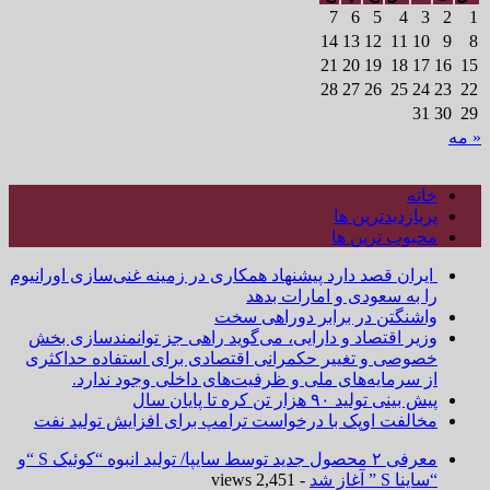
7
6
5
4
3
2
1
14
13
12
11
10
9
8
21
20
19
18
17
16
15
28
27
26
25
24
23
22
31
30
29
« مه
خانه
پربازدیدترین ها
محبوب ترین ها
ایران قصد دارد پیشنهاد همکاری در زمینه غنی‌سازی اورانیوم
را به سعودی و امارات بدهد
واشنگتن در برابر دوراهی سخت
وزیر اقتصاد و دارایی، می‌گوید راهی جز توانمندسازی بخش
خصوصی و تغییر حکمرانی اقتصادی برای استفاده حداکثری
از سرمایه‌های ملی و ظرفیت‌های داخلی وجود ندارد.
پیش بینی تولید ۹۰ هزار تن کره تا پایان سال
مخالفت اوپک با درخواست ترامپ برای افزایش تولید نفت
معرفی ۲ محصول جدید توسط سایپا/ تولید انبوه “کوئیک S “و
“ساینا S ” آغاز شد
- 2,451 views