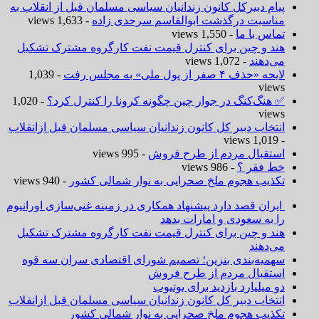
پیام دبیرکل کانون زندانیان سیاسی مسلمان قبل از انقلاب به
مناسبت درگذشت ابوالقاسم سرحدی زاده
- 1,633 views
تماس با ما
- 1,550 views
هند و چین برای کنترل قیمت نفت کارگروه مشترک تشکیل
می‌دهند
- 1,072 views
لایحه «حذف ۴ صفر از پول ملی» به مجلس رفت
- 1,039
views
✅ هنگ‌کنگ در جوار چین چگونه کرونا را کنترل کرد؟
- 1,020
views
انتخاب دبیر کل کانون زندانیان سیاسی مسلمان قبل ازانقلاب
- 1,019 views
استقبال مردم از طرح فروش
- 995 views
خط فقر ؟
- 986 views
تکذیب هجوم ملخ صحرایی به نوار شمالی کشور
- 940 views
ایران قصد دارد پیشنهاد همکاری در زمینه غنی‌سازی اورانیوم
را به سعودی و امارات بدهد
هند و چین برای کنترل قیمت نفت کارگروه مشترک تشکیل
می‌دهند
سهمیه‌بندی بنزین؛ تصمیم شورای اقتصادی سران سه قوه
استقبال مردم از طرح فروش
دو میلیارد بازدید برای یوتیوب
انتخاب دبیر کل کانون زندانیان سیاسی مسلمان قبل ازانقلاب
تکذیب هجوم ملخ صحرایی به نوار شمالی کشور