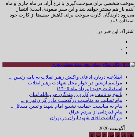
سوخت شخصی برای سوخـت‌گیری با نرخ آزاد، در ماه جاری و ماه‌
آینده باز هم بیشتر خواهد شد و این سیر صعودی است؛ انتظار
می‌رود دارندگان کارت سوخت برای کاهش صف‌ها از کارت خود
استفاده کنند.
اشتراک این خبر در :
پایگاه اطلاع رسانی دفتر مقام معظم رهبری
اطلاعیه درباره ادعای واکنش رهبر انقلاب به نامه رئیس ...
مراسم اربعین در جوار محل شهادت رهبر انقلاب
استفتائات جدید (مرداد ماه ۱۴۰۵)
پاسخ به نامه دبیرکل و رزمندگان حزب‌الله لبنان
پیام تسلیت به مناسبت درگذشت مادر گران‌قدر و ...
پیام به مناسبت حماسه تشییع امام شهید و تبیین مسائل ...
پیام قدردانی از مردم عراق
بزرگداشت آقای شهید ایران در تهران
آگوست 2026
ش
ی
د
س
چ
پ
ج