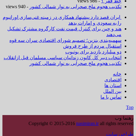
خط فقر ؟
- 986 views
تکذیب هجوم ملخ صحرایی به نوار شمالی کشور
- 940 views
ایران قصد دارد پیشنهاد همکاری در زمینه غنی‌سازی اورانیوم
را به سعودی و امارات بدهد
هند و چین برای کنترل قیمت نفت کارگروه مشترک تشکیل
می‌دهند
سهمیه‌بندی بنزین؛ تصمیم شورای اقتصادی سران سه قوه
استقبال مردم از طرح فروش
دو میلیارد بازدید برای یوتیوب
انتخاب دبیر کل کانون زندانیان سیاسی مسلمان قبل ازانقلاب
تکذیب هجوم ملخ صحرایی به نوار شمالی کشور
خانه
اقتصادی
استان ها
بین الملل
تماس با ما
Top
رهنما وب
Copyright © 2015-2016
nasimiran.ir
all rights reserved
طراحی سایت