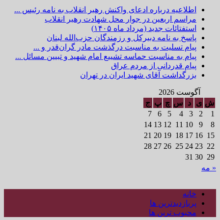
اطلاعیه درباره ادعای واکنش رهبر انقلاب به نامه رئیس ...
مراسم اربعین در جوار محل شهادت رهبر انقلاب
استفتائات جدید (مرداد ماه ۱۴۰۵)
پاسخ به نامه دبیرکل و رزمندگان حزب‌الله لبنان
پیام تسلیت به مناسبت درگذشت مادر گران‌قدر و ...
پیام به مناسبت حماسه تشییع امام شهید و تبیین مسائل ...
پیام قدردانی از مردم عراق
بزرگداشت آقای شهید ایران در تهران
آگوست 2026
ش
ی
د
س
چ
پ
ج
7
6
5
4
3
2
1
14
13
12
11
10
9
8
21
20
19
18
17
16
15
28
27
26
25
24
23
22
31
30
29
« مه
خانه
پربازدیدترین ها
محبوب ترین ها