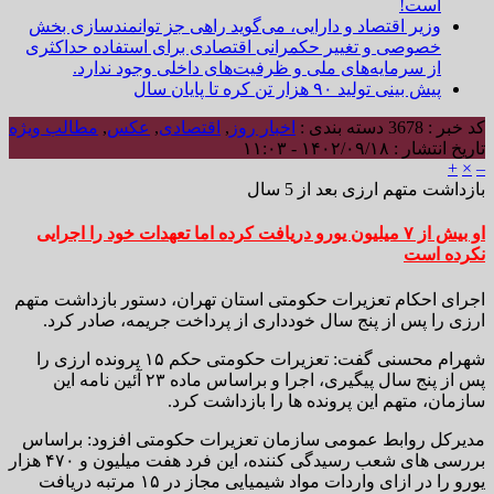
است!
وزیر اقتصاد و دارایی، می‌گوید راهی جز توانمندسازی بخش
خصوصی و تغییر حکمرانی اقتصادی برای استفاده حداکثری
از سرمایه‌های ملی و ظرفیت‌های داخلی وجود ندارد.
پیش بینی تولید ۹۰ هزار تن کره تا پایان سال
کد خبر : 3678
دسته بندی :
اخبار روز
,
اقتصادی
,
عکس
,
مطالب ویژه
تاریخ انتشار : ۱۴۰۲/۰۹/۱۸ - ۱۱:۰۳
+
×
–
بازداشت متهم ارزی بعد از 5 سال
او بیش از ۷ میلیون یورو دریافت کرده اما تعهدات خود را اجرایی
نکرده است
اجرای احکام تعزیرات حکومتی استان تهران، دستور بازداشت متهم
ارزی را پس از پنج سال خودداری از پرداخت جریمه، صادر کرد.
شهرام محسنی گفت: تعزیرات حکومتی حکم ۱۵ پرونده ارزی را
پس از پنج سال پیگیری، اجرا و براساس ماده ۲۳ آئین نامه این
سازمان، متهم این پرونده ها را بازداشت کرد.
مدیرکل روابط عمومی سازمان تعزیرات حکومتی افزود: براساس
بررسی های شعب رسیدگی کننده، این فرد هفت میلیون و ۴۷۰ هزار
یورو را در ازای واردات مواد شیمیایی مجاز در ۱۵ مرتبه دریافت