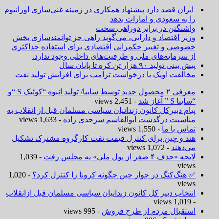
ایران قصد دارد پیشنهاد همکاری در زمینه غنی‌سازی اورانیوم
را به سعودی و امارات بدهد
واشنگتن در برابر دوراهی سخت
وزیر اقتصاد و دارایی، می‌گوید راهی جز توانمندسازی بخش
خصوصی و تغییر حکمرانی اقتصادی برای استفاده حداکثری
از سرمایه‌های ملی و ظرفیت‌های داخلی وجود ندارد.
پیش بینی تولید ۹۰ هزار تن کره تا پایان سال
مخالفت اوپک با درخواست ترامپ برای افزایش تولید نفت
معرفی ۲ محصول جدید توسط سایپا/ تولید انبوه “کوئیک S “و
“ساینا S ” آغاز شد
- 2,451 views
پیام دبیرکل کانون زندانیان سیاسی مسلمان قبل از انقلاب به
مناسبت درگذشت ابوالقاسم سرحدی زاده
- 1,633 views
تماس با ما
- 1,550 views
هند و چین برای کنترل قیمت نفت کارگروه مشترک تشکیل
می‌دهند
- 1,072 views
لایحه «حذف ۴ صفر از پول ملی» به مجلس رفت
- 1,039
views
✅ هنگ‌کنگ در جوار چین چگونه کرونا را کنترل کرد؟
- 1,020
views
انتخاب دبیر کل کانون زندانیان سیاسی مسلمان قبل ازانقلاب
- 1,019 views
استقبال مردم از طرح فروش
- 995 views