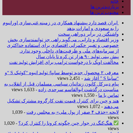
خانه
پربازدیدترین ها
محبوب ترین ها
ایران قصد دارد پیشنهاد همکاری در زمینه غنی‌سازی اورانیوم
را به سعودی و امارات بدهد
واشنگتن در برابر دوراهی سخت
وزیر اقتصاد و دارایی، می‌گوید راهی جز توانمندسازی بخش
خصوصی و تغییر حکمرانی اقتصادی برای استفاده حداکثری
از سرمایه‌های ملی و ظرفیت‌های داخلی وجود ندارد.
پیش بینی تولید ۹۰ هزار تن کره تا پایان سال
مخالفت اوپک با درخواست ترامپ برای افزایش تولید نفت
معرفی ۲ محصول جدید توسط سایپا/ تولید انبوه “کوئیک S “و
“ساینا S ” آغاز شد
- 2,451 views
پیام دبیرکل کانون زندانیان سیاسی مسلمان قبل از انقلاب به
مناسبت درگذشت ابوالقاسم سرحدی زاده
- 1,633 views
تماس با ما
- 1,550 views
هند و چین برای کنترل قیمت نفت کارگروه مشترک تشکیل
می‌دهند
- 1,072 views
لایحه «حذف ۴ صفر از پول ملی» به مجلس رفت
- 1,039
views
هنگ‌کنگ در جوار چین چگونه کرونا را کنترل کرد؟
- 1,020
views