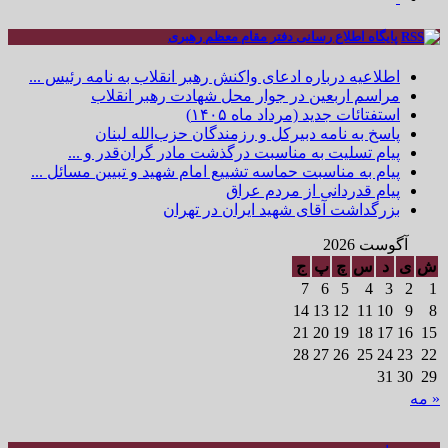
پایگاه اطلاع رسانی دفتر مقام معظم رهبری
اطلاعیه درباره ادعای واکنش رهبر انقلاب به نامه رئیس ...
مراسم اربعین در جوار محل شهادت رهبر انقلاب
استفتائات جدید (مرداد ماه ۱۴۰۵)
پاسخ به نامه دبیرکل و رزمندگان حزب‌الله لبنان
پیام تسلیت به مناسبت درگذشت مادر گران‌قدر و ...
پیام به مناسبت حماسه تشییع امام شهید و تبیین مسائل ...
پیام قدردانی از مردم عراق
بزرگداشت آقای شهید ایران در تهران
آگوست 2026
ش
ی
د
س
چ
پ
ج
7
6
5
4
3
2
1
14
13
12
11
10
9
8
21
20
19
18
17
16
15
28
27
26
25
24
23
22
31
30
29
« مه