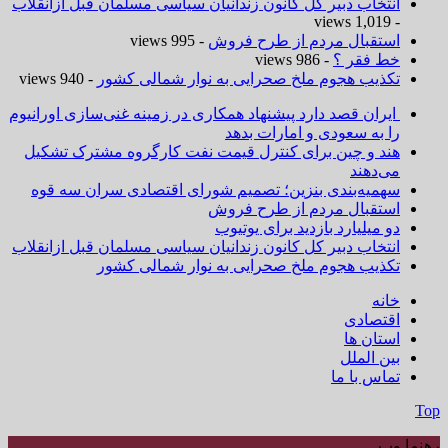
انتخاب دبیر کل کانون زندانیان سیاسی مسلمان قبل ازانقلاب
- 1,019 views
استقبال مردم از طرح فروش
- 995 views
خط فقر ؟
- 986 views
تکذیب هجوم ملخ صحرایی به نوار شمالی کشور
- 940 views
ایران قصد دارد پیشنهاد همکاری در زمینه غنی‌سازی اورانیوم
را به سعودی و امارات بدهد
هند و چین برای کنترل قیمت نفت کارگروه مشترک تشکیل
می‌دهند
سهمیه‌بندی بنزین؛ تصمیم شورای اقتصادی سران سه قوه
استقبال مردم از طرح فروش
دو میلیارد بازدید برای یوتیوب
انتخاب دبیر کل کانون زندانیان سیاسی مسلمان قبل ازانقلاب
تکذیب هجوم ملخ صحرایی به نوار شمالی کشور
خانه
اقتصادی
استان ها
بین الملل
تماس با ما
Top
رهنما وب