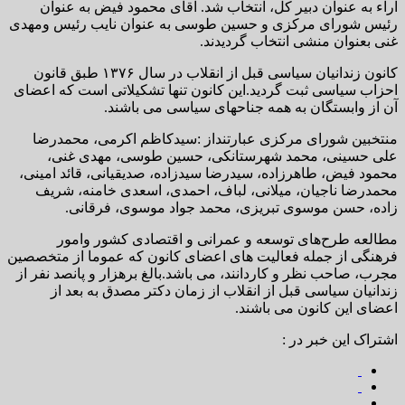
آراء به عنوان دبیر کل، انتخاب شد. آقای محمود فیض به عنوان
رئیس شورای مرکزی و حسین طوسی به عنوان نایب رئیس ومهدی
غنی بعنوان منشی انتخاب گردیدند.
کانون زندانیان سیاسی قبل از انقلاب در سال ۱۳۷۶ طبق قانون
احزاب سیاسی ثبت گرديد.این کانون تنها تشکیلاتی است که اعضای
آن از وابستگان به همه جناحهای سیاسی می باشند.
منتخبین شورای مرکزی عبارتنداز :سیدکاظم اکرمی، محمدرضا
علی حسینی، محمد شهرستانکی، حسین طوسی، مهدی غنی،
محمود فیض، طاهرزاده، سیدرضا سیدزاده، صدیقیانی، قائد امینی،
محمدرضا ناجیان، میلانی، لباف، احمدی، اسعدی خامنه، شریف
زاده، حسن موسوی تبریزی، محمد جواد موسوی، فرقانی.
مطالعه طرح‌های توسعه و عمرانی و اقتصادی کشور وامور
فرهنگی از جمله فعالیت های اعضای کانون که عموما از متخصصین
مجرب، صاحب نظر و کاردانند، می باشد.بالغ برهزار و پانصد نفر از
زندانیان سیاسی قبل از انقلاب از زمان دکتر مصدق به بعد از
اعضای این کانون می باشند.
اشتراک این خبر در :