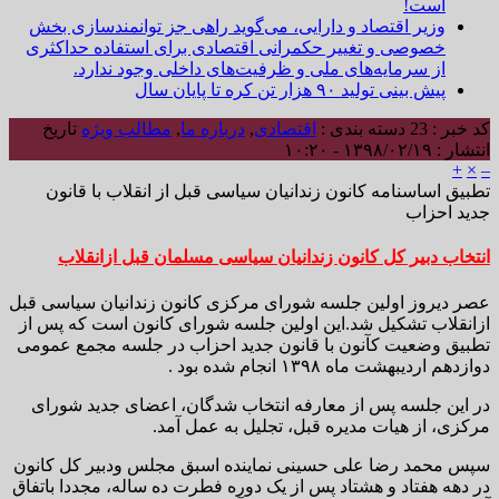
است!
وزیر اقتصاد و دارایی، می‌گوید راهی جز توانمندسازی بخش
خصوصی و تغییر حکمرانی اقتصادی برای استفاده حداکثری
از سرمایه‌های ملی و ظرفیت‌های داخلی وجود ندارد.
پیش بینی تولید ۹۰ هزار تن کره تا پایان سال
کد خبر : 23
دسته بندی :
اقتصادی
,
درباره ما
,
مطالب ویژه
تاریخ
انتشار : ۱۳۹۸/۰۲/۱۹ - ۱۰:۲۰
+
×
–
تطبیق اساسنامه کانون زندانیان سیاسی قبل از انقلاب با قانون
جدید احزاب
انتخاب دبیر کل کانون زندانیان سیاسی مسلمان قبل ازانقلاب
عصر دیروز اولین جلسه شورای مرکزی کانون زندانیان سیاسی قبل
ازانقلاب تشکیل شد.این اولین جلسه شورای کانون است که پس از
تطبیق وضعیت کآنون با قانون جدید احزاب در جلسه مجمع عمومی
دوازدهم اردیبهشت ماه ۱۳۹۸ انجام شده بود .
در این جلسه پس از معارفه انتخاب شدگان، اعضای جدید شورای
مرکزی، از هیات مدیره قبل، تجلیل به عمل آمد.
سپس محمد رضا علی حسینی نماینده اسبق مجلس ودبیر کل کانون
در دهه هفتاد و هشتاد پس از یک دوره فطرت ده ساله، مجددا باتفاق