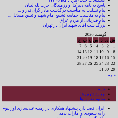
استفتائات جدید (مرداد ماه ۱۴۰۵)
پاسخ به نامه دبیرکل و رزمندگان حزب‌الله لبنان
پیام تسلیت به مناسبت درگذشت مادر گران‌قدر و ...
پیام به مناسبت حماسه تشییع امام شهید و تبیین مسائل ...
پیام قدردانی از مردم عراق
بزرگداشت آقای شهید ایران در تهران
آگوست 2026
ش
ی
د
س
چ
پ
ج
7
6
5
4
3
2
1
14
13
12
11
10
9
8
21
20
19
18
17
16
15
28
27
26
25
24
23
22
31
30
29
« مه
خانه
پربازدیدترین ها
محبوب ترین ها
ایران قصد دارد پیشنهاد همکاری در زمینه غنی‌سازی اورانیوم
را به سعودی و امارات بدهد