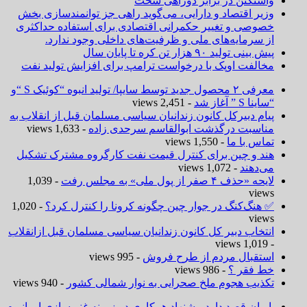
واشنگتن در برابر دوراهی سخت
وزیر اقتصاد و دارایی، می‌گوید راهی جز توانمندسازی بخش
خصوصی و تغییر حکمرانی اقتصادی برای استفاده حداکثری
از سرمایه‌های ملی و ظرفیت‌های داخلی وجود ندارد.
پیش بینی تولید ۹۰ هزار تن کره تا پایان سال
مخالفت اوپک با درخواست ترامپ برای افزایش تولید نفت
معرفی ۲ محصول جدید توسط سایپا/ تولید انبوه “کوئیک S “و
“ساینا S ” آغاز شد
- 2,451 views
پیام دبیرکل کانون زندانیان سیاسی مسلمان قبل از انقلاب به
مناسبت درگذشت ابوالقاسم سرحدی زاده
- 1,633 views
تماس با ما
- 1,550 views
هند و چین برای کنترل قیمت نفت کارگروه مشترک تشکیل
می‌دهند
- 1,072 views
لایحه «حذف ۴ صفر از پول ملی» به مجلس رفت
- 1,039
views
✅ هنگ‌کنگ در جوار چین چگونه کرونا را کنترل کرد؟
- 1,020
views
انتخاب دبیر کل کانون زندانیان سیاسی مسلمان قبل ازانقلاب
- 1,019 views
استقبال مردم از طرح فروش
- 995 views
خط فقر ؟
- 986 views
تکذیب هجوم ملخ صحرایی به نوار شمالی کشور
- 940 views
ایران قصد دارد پیشنهاد همکاری در زمینه غنی‌سازی اورانیوم