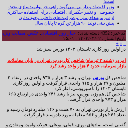
است!
وزیر اقتصاد و دارایی، می‌گوید راهی جز توانمندسازی بخش
خصوصی و تغییر حکمرانی اقتصادی برای استفاده حداکثری
از سرمایه‌های ملی و ظرفیت‌های داخلی وجود ندارد.
پیش بینی تولید ۹۰ هزار تن کره تا پایان سال
کد خبر : 4352
دسته بندی :
اخبار روز
,
اقتصادی
,
عکس
,
مطالب ویژه
تاریخ انتشار : ۱۴۰۳/۰۴/۰۲ - ۱۵:۰۱
+
×
–
در اولین روز کاری تابستان ۱۴۰۳ بورس سبز شد
امروز (شنبه ۲ تیرماه) شاخص کل بورس تهران در پایان معاملات
بازار سرمایه، حدود ۴ هزار واحد رشد کرد
شاخص کل
بورس
تهران با رشد ۳ هزار و ۹۳۵ واحدی در ارتفاع ۲
میلیون و ۴۷ هزار و ۹۱۵ واحدی قرار گرفت و اولین روز کاری
تابستان ۱۴۰۳ را با سبزپوشی، آغاز کرد
شاخص کل هم‌وزن بورس، نیز با رشد ۲۴۱ واحدی در ارتفاع ۶۶۵
هزار و ۹۷۳ واحدی قرار گرفت.
ارزش بازار بورس تهران به ۷۰ همت و ۱۴۶ میلیارد تومان رسید و
تعداد ۲۴۶ هزار و ۹۵۶ معامله مورد دادوستد قرار گرفت.
گفتنی است، نماد‌های نوری، فملی، بوعلی، فولاد، وامید، ومعادن و