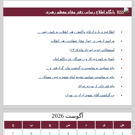
پایگاه اطلاع رسانی دفتر مقام معظم رهبری
اطلاعیه درباره ادعای واکنش رهبر انقلاب به نامه رئیس ...
مراسم اربعین در جوار محل شهادت رهبر انقلاب
استفتائات جدید (مرداد ماه ۱۴۰۵)
پاسخ به نامه دبیرکل و رزمندگان حزب‌الله لبنان
پیام تسلیت به مناسبت درگذشت مادر گران‌قدر و ...
پیام به مناسبت حماسه تشییع امام شهید و تبیین مسائل ...
پیام قدردانی از مردم عراق
بزرگداشت آقای شهید ایران در تهران
آگوست 2026
ش
ی
د
س
چ
پ
ج
7
6
5
4
3
2
1