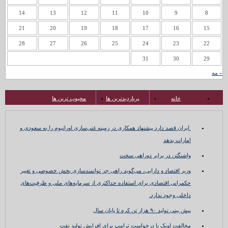
14
13
12
11
10
9
8
21
20
19
18
17
16
15
28
27
26
25
24
23
22
31
30
29
« مه
خانه
پربازدیدترین ها
محبوب ترین ها
ایران قصد دارد پیشنهاد همکاری در زمینه غنی‌سازی اورانیوم را به سعودی و
امارات بدهد
واشنگتن در برابر دوراهی سخت
وزیر اقتصاد و دارایی، می‌گوید راهی جز توانمندسازی بخش خصوصی و تغییر
حکمرانی اقتصادی برای استفاده حداکثری از سرمایه‌های ملی و ظرفیت‌های
داخلی وجود ندارد.
پیش بینی تولید ۹۰ هزار تن کره تا پایان سال
مخالفت اوپک با درخواست ترامپ برای افزایش تولید نفت