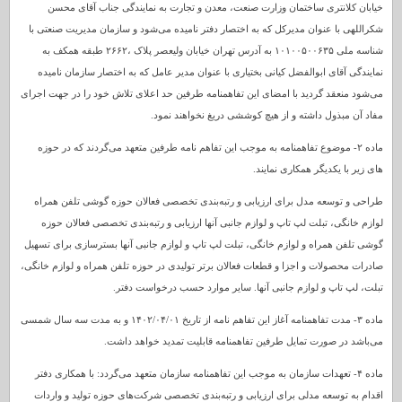
خیابان کلانتری ساختمان وزارت صنعت، معدن و تجارت به نمایندگی جناب آقای محسن
شکراللهی با عنوان مدیرکل که به اختصار دفتر نامیده می‌شود و سازمان مدیریت صنعتی با
شناسه ملی ۱۰۱۰۰۵۰۰۶۳۵ به آدرس تهران خیابان ولیعصر پلاک ،۲۶۶۲ طبقه همکف به
نمایندگی آقای ابوالفضل کیانی بختیاری با عنوان مدیر عامل که به اختصار سازمان نامیده
می‌شود منعقد گردید با امضای این تفاهمنامه طرفین حد اعلای تلاش خود را در جهت اجرای
مفاد آن مبذول داشته و از هیچ کوششی دریغ نخواهند نمود.
ماده ۲- موضوع تفاهمنامه به موجب این تفاهم نامه طرفین متعهد می‌گردند که در حوزه
های زیر با یکدیگر همکاری نمایند.
طراحی و توسعه مدل برای ارزیابی و رتبه‌بندی تخصصی فعالان حوزه گوشی تلفن همراه
لوازم خانگی، تبلت لپ تاپ و لوازم جانبی آنها ارزیابی و رتبه‌بندی تخصصی فعالان حوزه
گوشی تلفن همراه و لوازم خانگی، تبلت لپ تاپ و لوازم جانبی آنها بسترسازی برای تسهیل
صادرات محصولات و اجزا و قطعات فعالان برتر تولیدی در حوزه تلفن همراه و لوازم خانگی‌،
تبلت، لپ تاپ و لوازم جانبی آنها. سایر موارد حسب درخواست دفتر.
ماده ۳- مدت تفاهمنامه آغاز این تفاهم نامه از تاریخ ۱۴۰۲/۰۴/۰۱ و به مدت سه سال شمسی
می‌باشد در صورت تمایل طرفین تفاهمنامه قابلیت تمدید خواهد داشت.
ماده ۴- تعهدات سازمان به موجب این تفاهمنامه سازمان متعهد می‌گردد: با همکاری دفتر
اقدام به توسعه مدلی برای ارزیابی و رتبه‌بندی تخصصی شرکت‌های حوزه تولید و واردات