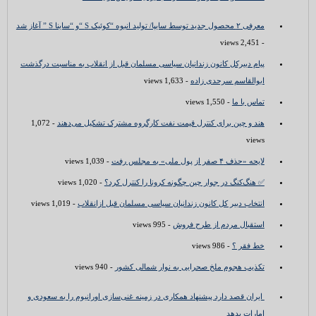
معرفی ۲ محصول جدید توسط سایپا/ تولید انبوه “کوئیک S “و “ساینا S ” آغاز شد
- 2,451 views
پیام دبیرکل کانون زندانیان سیاسی مسلمان قبل از انقلاب به مناسبت درگذشت
ابوالقاسم سرحدی زاده
- 1,633 views
تماس با ما
- 1,550 views
هند و چین برای کنترل قیمت نفت کارگروه مشترک تشکیل می‌دهند
- 1,072
views
لایحه «حذف ۴ صفر از پول ملی» به مجلس رفت
- 1,039 views
✅ هنگ‌کنگ در جوار چین چگونه کرونا را کنترل کرد؟
- 1,020 views
انتخاب دبیر کل کانون زندانیان سیاسی مسلمان قبل ازانقلاب
- 1,019 views
استقبال مردم از طرح فروش
- 995 views
خط فقر ؟
- 986 views
تکذیب هجوم ملخ صحرایی به نوار شمالی کشور
- 940 views
ایران قصد دارد پیشنهاد همکاری در زمینه غنی‌سازی اورانیوم را به سعودی و
امارات بدهد