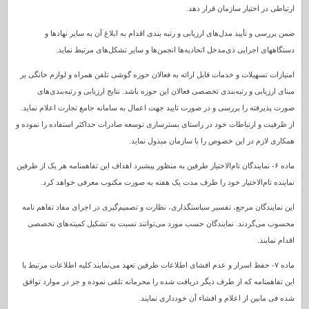
ارتباطی در اختیار سازمان قرار دهد.
ضمن بررسی و تأیید مدل‌های ارزیابی و رتبه بندی اقدام به ابلاغ آن به سایر نهادها و
دستگاههای اجرایی ذی‌مدخل اتحادیه‌ها انجمن‌ها و سایر تشکل‌های مرتبط نماید.
امتیازات تسهیلات و خدمات قابل ارائه به فعالان حوزه گوشی تلفن همراه و لوازم خانگی بر
مبنای ارزیابی و رتبه‌بندی تخصصی فعالان این حوزه باشد. نتایج ارزیابی و رتبه‌بندی‌های
صورت پذیرفته را بررسی و در صورت تایید جهت اعمال به سامانه جامع تجارت اعلام نماید.
از ظرفیت و ارتباطات خود در راستای بسترسازی توسعه صادرات حداکثر استفاده را نموده و
همکاری لازم در این خصوص را با سازمان مبذول نماید.
ماده ۶- نمایندگان تام‌الاختیار طرفین به منظور پیشبرد اهداف این تفاهمنامه هر یک از طرفین
نماینده تام‌الاختیار خود را ظرف مدت یک هفته به صورت مکتوب معرفی خواهد کرد.
این نمایندگان مرجع، تفسیر سیاستگذاری، نظارت و تصمیم‌گیری در اجرای مفاد تفاهم نامه
محسوب می‌گردند. نمایندگان حسب مورد می‌توانند نسبت به تشکیل کمیته‌های تخصصی
اقدام نمایند.
ماده ۷- حفظ اسرار و عدم افشای اطلاعات طرفین تعهد می‌نمایند کلیه اطلاعات مرتبط با
این تفاهمنامه که از طرف دیگر دریافت شده را محرمانه تلقی نموده و جز در موارد توافق
شده فی مابین از اعلام و افشاء آن خودداری نمایند.