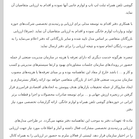
گوشی تلفن همراه تبلت لپ تاپ و لوازم جانبی آنها نموده و اقدام به ارزیابی متقاضیان آن
نماید.
با همکاری دفتر اقدام به توسعه مدلی برای ارزیابی و رتبه‌بندی تخصصی شرکت‌های حوزه
تولید و واردات لوازم خانگی نموده و اقدام به ارزیابی متقاضیان آن نماید. (صرفا) ارزیابی
بازرگانان متقاضی بر اساس مدل تایید شده و سایر بازرگانانی که دفتر اعلام می‌نماید را به
صورت رایگان انجام نموده و نتیجه ارزیابی را برای دفتر ارسال نماید:
تبصره: هرگونه خدمت دیگری که دارای تعرفه یا هزینه در سازمان مدیریت صنعتی از جمله
حضور در رویدادهای سازمان جلسات مشاوره‌ای بهبود و ارتقا سیستم‌های مدیریتی و کسب
و کار و … ) باشد خارج از مفاد این تفاهمنامه بوده و بر مبنای تعرفه‌ها یا هزینه‌های مصوب
سازمان مدیریت صنعتی قابل اخذ از بازرگان متقاضی خواهد بود ارائه راهکار بسترسازی و
ایجاد سازوکار از جمله تحقیقات بازارهای هدف پیوستن به اتحادهای اقتصادی فرامرزی قرار
گرفتن در زنجیره ارزش جهانی و … برای توسعه صادرات محصولات و اجزا و قطعات برتر
ایرانی در حوزه‌های گوشی تلفن همراه و لوازم خانگی. ارائه گزارشات تخصصی مورد نیاز
دفتر.
ماده ۵- تعهدات دفتر به موجب این تفاهمنامه دفتر متعهد می‌گردد. در طراحی مدل‌های
ارزیابی و رتبه‌بندی تخصصی مشارکت فعال داشته و آمار و اطلاعات مورد نیاز جهت ارزیابی
را در اختیار سازمان قرار دهد. لیستی از فعالان ملزم به حضور در ارزیابی را به همراه کانال