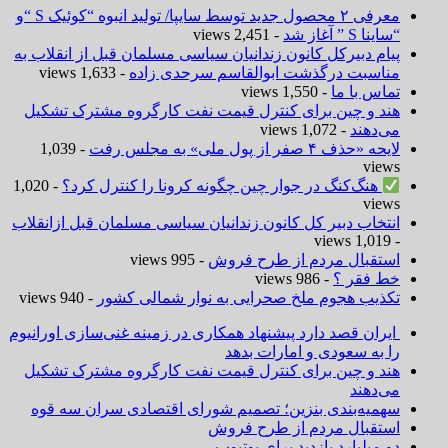
معرفی ۲ محصول جدید توسط سایپا/ تولید انبوه “کوئیک S “و
“ساینا S ” آغاز شد
- 2,451 views
پیام دبیرکل کانون زندانیان سیاسی مسلمان قبل از انقلاب به
مناسبت درگذشت ابوالقاسم سرحدی زاده
- 1,633 views
تماس با ما
- 1,550 views
هند و چین برای کنترل قیمت نفت کارگروه مشترک تشکیل
می‌دهند
- 1,072 views
لایحه «حذف ۴ صفر از پول ملی» به مجلس رفت
- 1,039
views
هنگ‌کنگ در جوار چین چگونه کرونا را کنترل کرد؟
- 1,020
views
انتخاب دبیر کل کانون زندانیان سیاسی مسلمان قبل ازانقلاب
- 1,019 views
استقبال مردم از طرح فروش
- 995 views
خط فقر ؟
- 986 views
تکذیب هجوم ملخ صحرایی به نوار شمالی کشور
- 940 views
ایران قصد دارد پیشنهاد همکاری در زمینه غنی‌سازی اورانیوم
را به سعودی و امارات بدهد
هند و چین برای کنترل قیمت نفت کارگروه مشترک تشکیل
می‌دهند
سهمیه‌بندی بنزین؛ تصمیم شورای اقتصادی سران سه قوه
استقبال مردم از طرح فروش
دو میلیارد بازدید برای یوتیوب