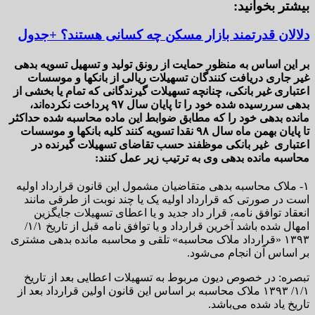
بیشتر بخوانید:
دلالان قدرتمند بازار مسکن چه کسانی هستند؟ +جدول
بر این اساس به منظور حمایت از رونق تولید و تسهیل تسویه بدهی
غیر جاری دریافت کنندگان تسهیلات ریالی از بانکها و موسسات
اعتباری غیر بانکی، چنانچه تسهیلات گیرندگانی که تمام یا بخشی از
بدهی سررسیده شده خود را تا پایان سال ۹۷ پرداخت نکرده‌اند،
مانده بدهی خود را که مطابق ضوابط این ماده محاسبه شده حداکثر
تا پایان بهمن ماه سال ۹۸ نقدا تسویه کنند کلیه بانکها و موسسات
اعتباری غیر بانکی موظفند حسب تقاضای تسهیلات گیرنده در
محاسبه مانده بدهی وی به ترتیب زیر عمل کنند:
۱- ملاک محاسبه بدهی متقاضیان مشمول این قانون قرارداد اولیه
است در صورتی که قرارداد اولیه یک یا چند نوبت از طرقی مانند
انعقاد توافق نامه، قرار داد جدید و یا اعطای تسهیلات جایگزین
امهال شده باشد آخرین قرارداد و یا توافق نامه قبل از تاریخ ۱/۱/
۱۳۹۳ «قرارداد ملاک محاسبه» تلقی و محاسبه مانده بدهی مشتری
بر اساس آن انجام می‌شود.
تبصره: در خصوص دیون مربوط به تسهیلات اعطایی بعد از تاریخ
۱/۱/ ۱۳۹۳ ملاک محاسبه بر اساس این قانون اولین قرارداد بعد از
تاریخ یاد شده می‌باشد.