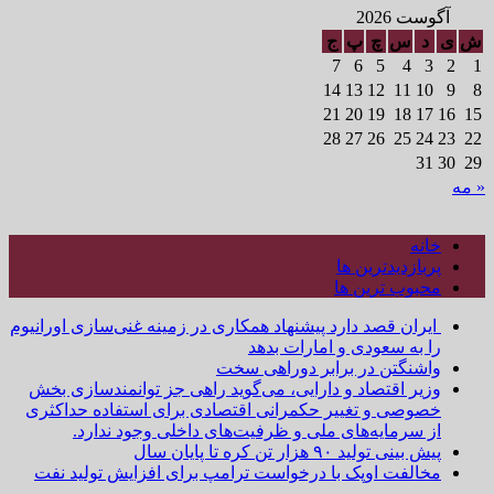
آگوست 2026
ش
ی
د
س
چ
پ
ج
7
6
5
4
3
2
1
14
13
12
11
10
9
8
21
20
19
18
17
16
15
28
27
26
25
24
23
22
31
30
29
« مه
خانه
پربازدیدترین ها
محبوب ترین ها
ایران قصد دارد پیشنهاد همکاری در زمینه غنی‌سازی اورانیوم
را به سعودی و امارات بدهد
واشنگتن در برابر دوراهی سخت
وزیر اقتصاد و دارایی، می‌گوید راهی جز توانمندسازی بخش
خصوصی و تغییر حکمرانی اقتصادی برای استفاده حداکثری
از سرمایه‌های ملی و ظرفیت‌های داخلی وجود ندارد.
پیش بینی تولید ۹۰ هزار تن کره تا پایان سال
مخالفت اوپک با درخواست ترامپ برای افزایش تولید نفت