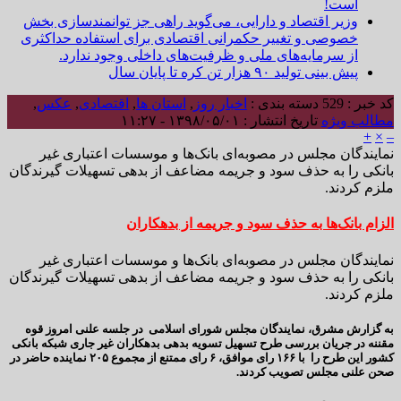
است!
وزیر اقتصاد و دارایی، می‌گوید راهی جز توانمندسازی بخش
خصوصی و تغییر حکمرانی اقتصادی برای استفاده حداکثری
از سرمایه‌های ملی و ظرفیت‌های داخلی وجود ندارد.
پیش بینی تولید ۹۰ هزار تن کره تا پایان سال
کد خبر : 529
دسته بندی :
اخبار روز
,
استان ها
,
اقتصادی
,
عکس
,
مطالب ویژه
تاریخ انتشار : ۱۳۹۸/۰۵/۰۱ - ۱۱:۲۷
+
×
–
نمایندگان مجلس در مصوبه‌ای بانک‌ها و موسسات اعتباری غیر
بانکی را به حذف سود و جریمه مضاعف از بدهی تسهیلات گیرندگان
ملزم کردند.
الزام بانک‌ها به حذف سود و جریمه از بدهکاران
نمایندگان مجلس در مصوبه‌ای بانک‌ها و موسسات اعتباری غیر
بانکی را به حذف سود و جریمه مضاعف از بدهی تسهیلات گیرندگان
ملزم کردند.
به گزارش مشرق، نمایندگان مجلس شورای اسلامی در جلسه علنی امروز قوه
مقننه در جریان بررسی طرح تسهیل تسویه بدهی بدهکاران غیر جاری شبکه بانکی
کشور این طرح را با ۱۶۶ رای موافق، ۶ رای ممتنع از مجموع ۲۰۵ نماینده حاضر در
صحن علنی مجلس تصویب کردند.