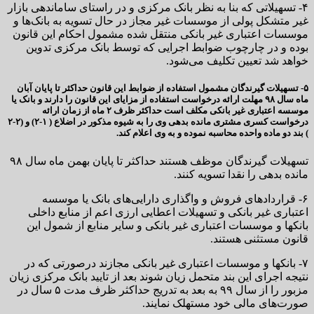
۴- تسهیلاتی که بنا به نظر بانک مرکزی و در راستای ساماندهی بازار
غیر متشکل پولی از موسسات غیر مجاز در حال تسویه به بانک‌ها و
موسسات اعتباری غیر بانکی منتقل شده مشمول احکام این قانون
بوده و در چارچوب ضوابط اجرایی که توسط بانک مرکزی تدوین
خواهد شد تعیین تکلیف می‌شود.
۵- تسهیلات گیرندگان مشمول استفاده از ضوابط این قانون حداکثر تا پایان آبان
ماه سال ۹۸ مهلت ارائه درخواست استفاده از مزایای این قانون را دارند و بانک یا
موسسه اعتباری غیر بانکی مکلف است حداکثر ظرف ۲ ماه از زمان ارائه
درخواست کسری مشتری مانده بدهی وی را به شیوه مذکور در اضلاع ( ۱-۲) و (۲-۲
) بند دو ماده واحده محاسبه نموده و به وی اعلام کند.
تسهیلات گیرندگان موظف هستند حداکثر تا پایان بهمن ماه سال ۹۸
مانده بدهی را نقدا تسویه کنند.
۶- قراردادهای فروش و واگذاری دارایی‌های بانک یا موسسه
اعتباری غیر بانکی و تسهیلات اعطایی ارزی اعم از منابع داخلی
بانکها و موسسات اعتباری غیر بانکی و سایر منابع از شمول این
قانون مستثنی هستند.
۷- بانکها و موسسات اعتباری غیر بانکی مجازند درصورتی که در
نتیجه اجرای این بند متحمل زیان شوند بعد از تایید بانک مرکزی زیان
مزبور را از سال ۹۹ به بعد به تدریج حداکثر ظرف مدت ۵ سال در
صورت‌های مالی خود مستهلک نمایند.