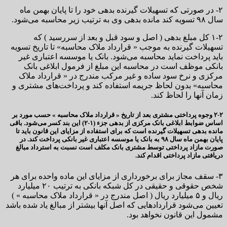
۲- در صورتی که تسهیلات گیرنده بدهی خود را تا پایان بهمن ماه
سال ۹۸ تسویه کند مانده بدهی وی به ترتیب زیر محاسبه می‌شود.
۱-۲ کل مبلغ بدهی ( اصل و سود قبل و بعد از سررسید ) که
تسهیلات گیرنده به موجب « قرارداد ملاک محاسبه» تا تاریخ تسویه
باید پرداخت نماید محاسبه می‌شود. بانک یا موسسه اعتباری غیر
بانکی موظف است در محاسبه این مبلغ از فرمول ابلاغی بانک
مرکزی و نرخ سود ساده و غیر مرکب مندرج در « قرارداد ملاک
محاسبه» بدون لحاظ جریمه استفاده کند و پرداخت‌های مشتری و
زمان‌ آنها را لحاظ کند.
۲-۲ وجوه پرداختی مشتری بعد از تاریخ « قرارداد ملاک محاسبه » حسب مورد بر
اساس ضوابط ابلاغی بانک مرکزی از بدهی جزء (۱-۲) این بند کسر می‌شود. باقی
مانده بدهی تسهیلات گیرنده است که برای استفاده از مزایای این قانون باید تا
پایان بهمن ماه سال ۹۸ به بانک یا موسسه اعتباری غیر بانکی پرداخت کند. در
صورت مازاد پرداختی توسط مشتری بانک مکلف است نسبت به استرداد مبالغ
دریافتی مازاد پرداختی اقدام کند.
۳- سقف مجاز برای برخورداری از مزایای این ماده واحده برای هر
شخص حقوقی و حقیقی در کل شبکه بانکی به ترتیب ۲۰ میلیارد
ریال و ۵ میلیارد ریال ( اصل مندرج در « قرارداد ملاک محاسبه » )
تعیین می‌شود قراردادهایی که اصل آنها بیشتر از مبالغ یاد شده باشد
مشمول این قانون نخواهد بود.